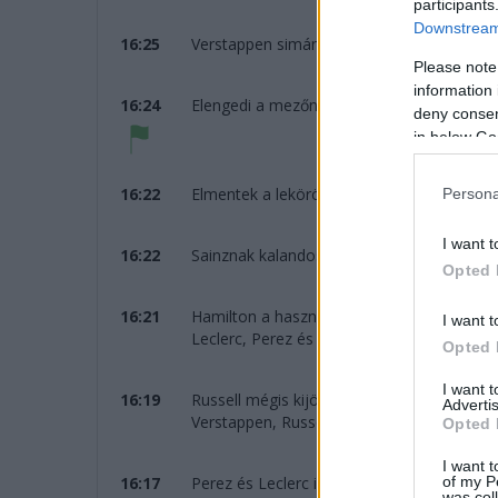
participants
Downstream 
16:25
Verstappen simán kikerüli Hamiltont, már 
Please note
information 
16:24
Elengedi a mezőnyt a safety car!
deny consent
in below Go
16:22
Elmentek a lekörözött versenyzők a biztons
Persona
I want t
16:22
Sainznak kalandos futama van, ezúttal ves
Opted 
16:21
Hamilton a használt közepeseken, mögötte
I want t
Leclerc, Perez és Sainz.
Opted 
I want 
16:19
Russell mégis kijön a lágyakért. Eltérő str
Advertis
Verstappen, Russell.
Opted 
I want t
of my P
16:17
Perez és Leclerc is a bokszban.
was col