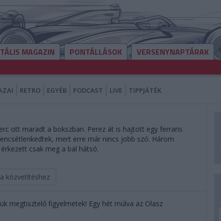
ITÁLIS MAGAZIN
PONTÁLLÁSOK
VERSENYNAPTÁRAK
AZAI
RETRO
EGYÉB
PODCAST
LIVE
TIPPJÁTÉK
rc ott maradt a bokszban. Perez át is hajtott egy ferraris
rencsétlenkedtek, mert erre már nincs jobb szó. Három
g érkezett csak meg a bal hátsó.
 a közvetítéshez
jük megtisztelő figyelmetek! Egy hét múlva az Olasz