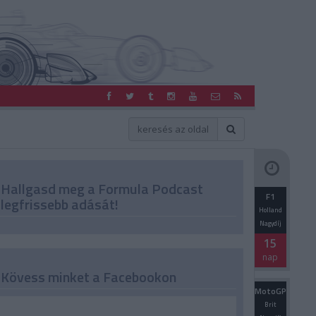
Hallgasd meg a Formula Podcast
F1
legfrissebb adását!
Holland
Nagydíj
15
nap
Kövess minket a Facebookon
MotoGP
Brit