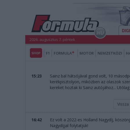
DIG
2026. augusztus 7. péntek
SHOP
F1
FORMULA
MOTOR
NEMZETKÖZI
H
15:23
Sainz bal hátsójával gond volt, 10 másodpe
kerékpisztolyon, miközben az olaszok sze
kereket hoztak ki Sainz autójához... Utóla
Vissza
16:42
Ez volt a 2022-es Holland Nagydíj, köszön
Nagydíjjal folytatjuk!