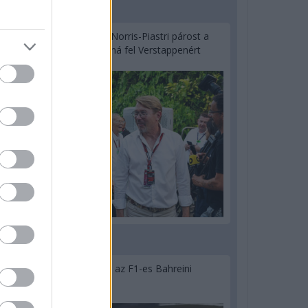
2 napja
Hakkinen megtartaná a Norris-Piastri párost a
McLarennél, nem borítaná fel Verstappenért
2 napja
Megvan, mikor kezdődik az F1-es Bahreini
Nagydíj Malajziában