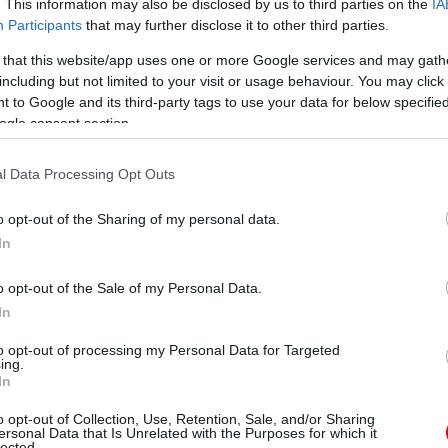
. This information may also be disclosed by us to third parties on the
IA
Participants
that may further disclose it to other third parties.
az első kanyarban.
 that this website/app uses one or more Google services and may gath
including but not limited to your visit or usage behaviour. You may click 
 to Google and its third-party tags to use your data for below specifi
ogle consent section.
ági autó mellett.
l Data Processing Opt Outs
o opt-out of the Sharing of my personal data.
zélyesen engedték ki a kerékcserét követően.
In
 Verstappen és Russell gyakorlatilag új lágyakon. Mögöttük
o opt-out of the Sale of my Personal Data.
In
to opt-out of processing my Personal Data for Targeted
atégián lesz a két Mercedes. Ezzel a sorrend Hamilton,
ing.
In
o opt-out of Collection, Use, Retention, Sale, and/or Sharing
ersonal Data that Is Unrelated with the Purposes for which it
lected.