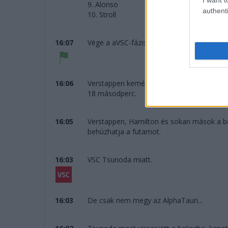
9. Alonso
authenti
10. Stroll
16:07
Vége a aVSC-fázisnak, megint lehet nyomn
16:06
Verstappen kemény gumikon az utolsó 23 k
18 másodperc.
16:05
Verstappen, Hamilton és sokan mások a b
behúzhatja a futamot.
16:03
VSC Tsunoda miatt.
16:03
De csak nem megy az AlphaTauri...