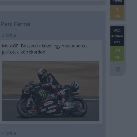
Nagydíj
1
nap
Parc Fermé
WEC
3 órája
Austini 6
órás
MotoGP: Bezzecchi közel egy másodpercet
29
javított a körrekordon
nap
4 órája