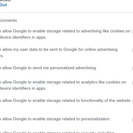
Out
ja a lágyakat, Hamilton pedig kint marad a használt
 a harmadik helyre jön vissza 15 kör van hátra jelenleg.
consents
o allow Google to enable storage related to advertising like cookies on
evice identifiers in apps.
o allow my user data to be sent to Google for online advertising
s.
is adná neki a pozíciót.
to allow Google to send me personalized advertising.
n!
o allow Google to enable storage related to analytics like cookies on
evice identifiers in apps.
rstappen és Hamilton között. A további sorrend:
o allow Google to enable storage related to functionality of the website
o allow Google to enable storage related to personalization.
o allow Google to enable storage related to security, including