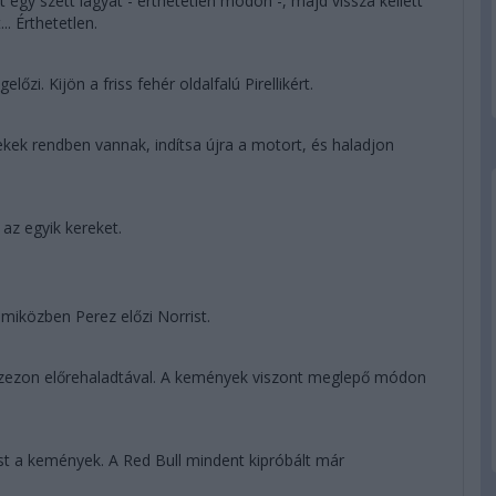
egy szett lágyat - érthetetlen módon -, majd vissza kellett
.. Érthetetlen.
zi. Kijön a friss fehér oldalfalú Pirellikért.
ek rendben vannak, indítsa újra a motort, és haladjon
 az egyik kereket.
miközben Perez előzi Norrist.
a szezon előrehaladtával. A kemények viszont meglepő módon
st a kemények. A Red Bull mindent kipróbált már