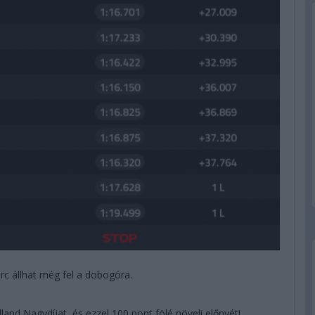
rc állhat még fel a dobogóra.
and Nagydíjat, és ezzel 100 pont fölé növeli előnyét!