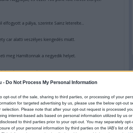
elfogyott a pálya, szerinte Sainz leterelte...
y car alatti veszélyes kiengedés miatt.
heti meg Hamiltonnak a negyedik helyet.
t dobogón a monacói.
u -
Do Not Process My Personal Information
le" - jelenti a rádión. Nincs ínyére, hogy ő kint maradt a
to opt-out of the sale, sharing to third parties, or processing of your per
formation for targeted advertising by us, please use the below opt-out s
r selection. Please note that after your opt-out request is processed y
k a Ferrarik!
eing interest-based ads based on personal information utilized by us or
disclosed to third parties prior to your opt-out. You may separately opt-
losure of your personal information by third parties on the IAB’s list of