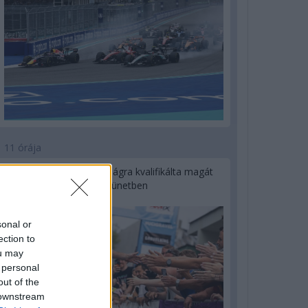
11 órája
Kerékpáros világbajnokságra kvalifikálta magát
Bottas az F1-es nyári szünetben
sonal or
ection to
ou may
 personal
out of the
 downstream