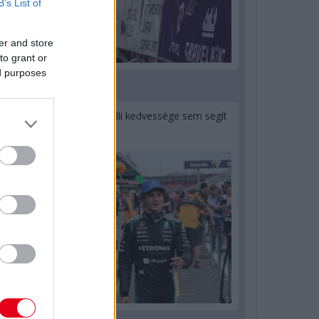
B’s List of
er and store
to grant or
ed purposes
1 napja
Montoya szerint Antonelli kedvessége sem segít
Russellen