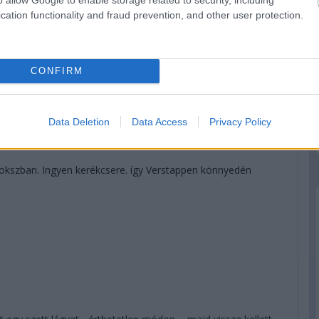
cation functionality and fraud prevention, and other user protection.
i!
CONFIRM
örre, Hamilton a közepeseken, de óriási köztük a különbség:
Data Deletion
Data Access
Privacy Policy
okszban. Ingyen kerékcsere. így Verstappen könnyedén