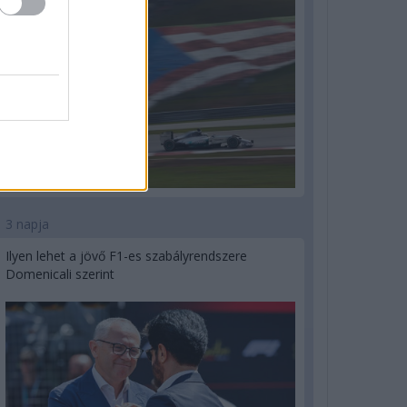
3 napja
Ilyen lehet a jövő F1-es szabályrendszere
Domenicali szerint