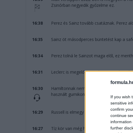
Zsinórban negyedik győzelme ez.
16:38
Perez és Sainz tovább csatáznak. Perez alól 
16:35
Sainz öt másodperces büntetést kap a safet
16:34
Perez tolná le Sainzot maga elől, ez ment
16:31
Leclerc is megelőzi Hamiltont, ezzel ismé
formula.h
16:30
Hamiltonnak nem tetszik, hogy "ki....-tak ve
használt gumikon.
If you wish 
sensitive in
confirm you
16:29
Russell is elmegy Hamilton mellett, jöhetne
continue se
information 
further disc
16:27
Tíz kör van még hátra.