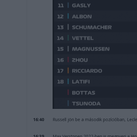
16:40
Russell jön be a második pozícióban, Lecle
16:39
Max Verstppen 2022-ben is megnyeri a Holl