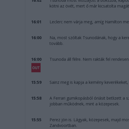
16:02
Tsunoda most visszajött a bokszba, kapott 
kötni az övét, mert ő már kicsatolta magát.
16:01
Leclerc nem várja meg, amíg Hamilton megelő
16:00
Na, most szóltak Tsunodának, hogy a kerek
tovább.
16:00
Tsunoda áll félre. Nem rakták fel rendesen
15:59
Sainz meg is kapja a kemény keverékeket, 
15:58
A Ferrari gumikopásból óriásit betlizett 
jobban működnek, mint a közepesek.
15:55
Perez jön is. Lágyak, közepesek, majd mo
Zandvoortban.