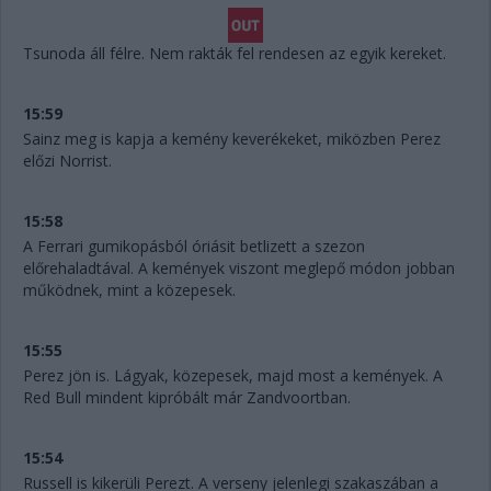
Tsunoda áll félre. Nem rakták fel rendesen az egyik kereket.
15:59
Sainz meg is kapja a kemény keverékeket, miközben Perez
előzi Norrist.
15:58
A Ferrari gumikopásból óriásit betlizett a szezon
előrehaladtával. A kemények viszont meglepő módon jobban
működnek, mint a közepesek.
15:55
Perez jön is. Lágyak, közepesek, majd most a kemények. A
Red Bull mindent kipróbált már Zandvoortban.
15:54
Russell is kikerüli Perezt. A verseny jelenlegi szakaszában a