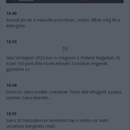
16:40
Russell jön be a második pozícióban, Leclerc állhat még fel a
dobogóra.
16:39
Max Verstppen 2022-ben is megnyeri a Holland Nagydíjat, és
ezzel 100 pont fölé növeli előnyét! Zsinórban negyedik
győzelme ez.
16:38
Perez és Sainz tovább csatáznak. Perez alól elfogyott a pálya,
szerinte Sainz leterelte...
16:35
Sainz öt másodperces büntetést kap a safety car alatti
veszélyes kiengedés miatt.