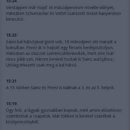
15:24
Verstappen már majd' öt másodpercesre növelte előnyét,
miközben Schumacher és Vettel csatázott óriásit kanyarokon
keresztül.
15:23
Sainz bal hátsójával gond volt, 10 másodperc ott maradt a
bokszban. Perez át is hajtott egy ferraris kerékpisztolyon,
miközben az olaszok szerencsétlenkedtek, mert erre már
nincs jobb szó. Három kereket hoztak ki Sainz autójához...
Utólag érkezett csak meg a bal hátsó.
15:21
A 15. körben Sainz és Perez is kiállnak a 3. és az 5. helyről.
15:19
Úgy fest, a lágyak gyorsabban kopnak, mint amire előzetesen
számítottak a csapatok. Már többen is kereket cseréltek a
középmezőnyből.