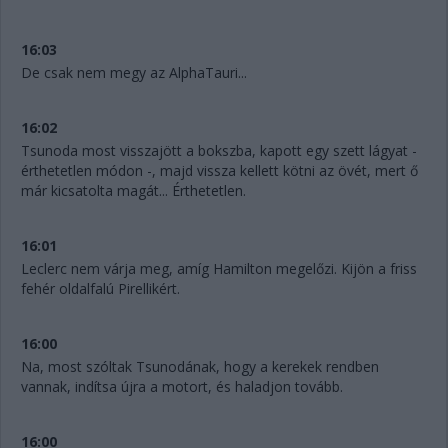
16:03
De csak nem megy az AlphaTauri...
16:02
Tsunoda most visszajött a bokszba, kapott egy szett lágyat -
érthetetlen módon -, majd vissza kellett kötni az övét, mert ő
már kicsatolta magát... Érthetetlen.
16:01
Leclerc nem várja meg, amíg Hamilton megelőzi. Kijön a friss
fehér oldalfalú Pirellikért.
16:00
Na, most szóltak Tsunodának, hogy a kerekek rendben
vannak, indítsa újra a motort, és haladjon tovább.
16:00