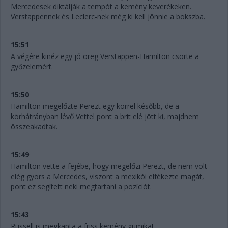
Mercedesek diktálják a tempót a kemény keverékeken.
Verstappennek és Leclerc-nek még ki kell jönnie a bokszba.
15:51
A végére kinéz egy jó öreg Verstappen-Hamilton csörte a
győzelemért.
15:50
Hamilton megelőzte Perezt egy körrel később, de a
körhátrányban lévő Vettel pont a brit elé jött ki, majdnem
összeakadtak.
15:49
Hamilton vette a fejébe, hogy megelőzi Perezt, de nem volt
elég gyors a Mercedes, viszont a mexikói elfékezte magát,
pont ez segített neki megtartani a pozíciót.
15:43
Russell is megkapta a friss kemény gumikat.