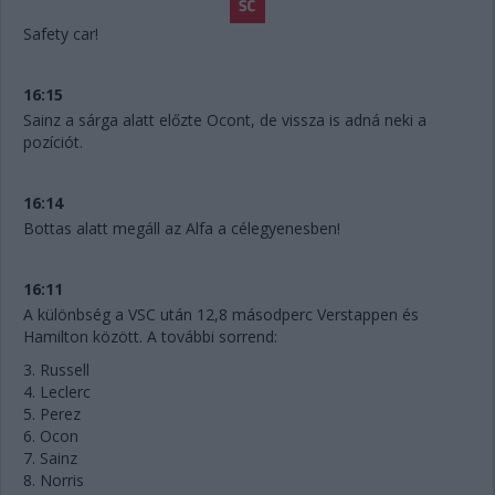
Safety car!
16:15
Sainz a sárga alatt előzte Ocont, de vissza is adná neki a
pozíciót.
16:14
Bottas alatt megáll az Alfa a célegyenesben!
16:11
A különbség a VSC után 12,8 másodperc Verstappen és
Hamilton között. A további sorrend:
3. Russell
4. Leclerc
5. Perez
6. Ocon
7. Sainz
8. Norris