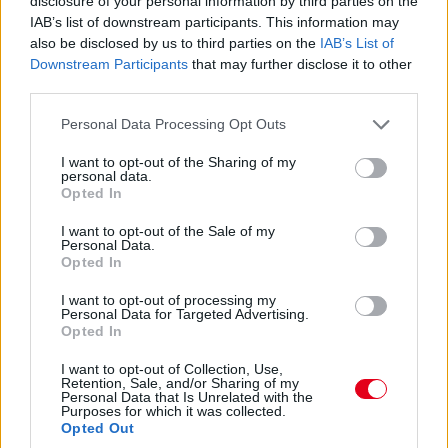
disclosure of your personal information by third parties on the
IAB’s list of downstream participants. This information may
also be disclosed by us to third parties on the
IAB’s List of
Downstream Participants
that may further disclose it to other
third parties.
Please note that this website/app uses one or more Google
Personal Data Processing Opt Outs
services and may gather and store information including but
not limited to your visit or usage behaviour. You may click to
I want to opt-out of the Sharing of my
15:12
personal data.
grant or deny consent to Google and its third-party tags to
Opted In
use your data for below specified purposes in below Google
Az élmezőnyből a két Mercedes választotta csak a közepes
consent section.
I want to opt-out of the Sale of my
gumikat, a többiek mind a lágyabb abroncsokon rajtoltak el.
Personal Data.
Opted In
15:10
I want to opt-out of processing my
Personal Data for Targeted Advertising.
Leclerc közeledik Verstappenre, miközben Hamilton már tolja
Opted In
maga előtt Sainzt a másik Ferrariban.
I want to opt-out of Collection, Use,
Retention, Sale, and/or Sharing of my
Personal Data that Is Unrelated with the
15:08
Purposes for which it was collected.
Verstappen, Leclerc, Sainz, Hamilton, Perez, Russell, Norris,
Opted Out
Stroll, Ocon, Schumacher a pontszerzők sorrendje.