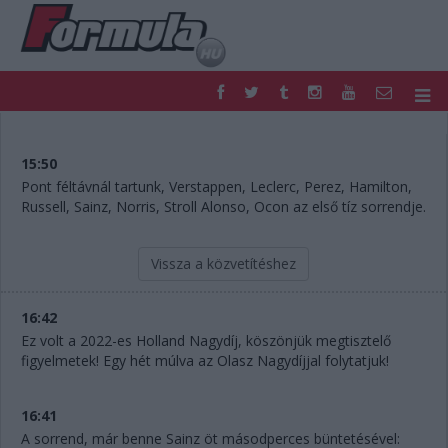
F1
PARC FERMÉ
FORMULA
MOTOR
15:50
NEMZETKÖZI
HAZAI
Pont féltávnál tartunk, Verstappen, Leclerc, Perez, Hamilton,
Russell, Sainz, Norris, Stroll Alonso, Ocon az első tíz sorrendje.
RETRO
EGYÉB
PODCAST
SHOP
LIVE
TIPPJÁTÉK
Vissza a közvetítéshez
DIGITÁLIS MAGAZIN
PONTÁLLÁSOK
VERSENYNAPTÁRAK
16:42
Ez volt a 2022-es Holland Nagydíj, köszönjük megtisztelő
figyelmetek! Egy hét múlva az Olasz Nagydíjjal folytatjuk!
16:41
A sorrend, már benne Sainz öt másodperces büntetésével: