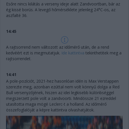
Esőre nincs kilátás a verseny ideje alatt Zandvoortban, bár az
ég kissé borús. A levegő hőmérséklete jelenleg 24°C-os, az
aszfalté 36.
14:45
A rajtsorrend nem változott az időmérő után, de a rend
kedvéért ezt is megmutatjuk.
Ide kattintva
tekinthetitek meg a
rajtsorrendet.
14:41
A pole-pozíciót, 2021-hez hasonlóan idén is Max Verstappen
szerezte meg, azonban ezúttal nem volt könnyű dolga a Red
Bull versenyzőjének, hiszen az idei legkisebb különbséggel
megszerzett pole volt a zandvoorti. Mindössze 21 ezreddel
utasította maga mögé Leclerc-t a holland. Az időmérő
összefoglalóját a képre kattintva olvashatjátok.