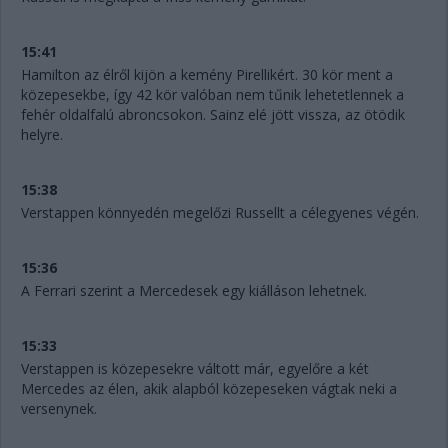
15:41
Hamilton az élről kijön a kemény Pirellikért. 30 kör ment a
közepesekbe, így 42 kör valóban nem tűnik lehetetlennek a
fehér oldalfalú abroncsokon. Sainz elé jött vissza, az ötödik
helyre.
15:38
Verstappen könnyedén megelőzi Russellt a célegyenes végén.
15:36
A Ferrari szerint a Mercedesek egy kiálláson lehetnek.
15:33
Verstappen is közepesekre váltott már, egyelőre a két
Mercedes az élen, akik alapból közepeseken vágtak neki a
versenynek.