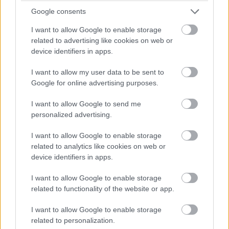
Google consents
15:05
I want to allow Google to enable storage
Magnussen csúszik ki és veszi le a falat a bal hátsóval.
related to advertising like cookies on web or
Egyelőre úgy tűnik, tovább tud menni a dán. Kár érte, nagyot
device identifiers in apps.
rajtolt a haasos.
I want to allow my user data to be sent to
Google for online advertising purposes.
15:04
I want to allow Google to send me
Elrajtolt a mezőny! Verstappen jól kapta el a lámpák kialvását,
personalized advertising.
és megtartja az első helyét. Mögötte Leclerc, Sainz és
Hamilton kicsit összeértek, de nem forgott meg senki. Tiszta
I want to allow Google to enable storage
volt az első kör.
related to analytics like cookies on web or
device identifiers in apps.
15:00
I want to allow Google to enable storage
Közben a mezőny elindult a felvezető körre.
related to functionality of the website or app.
I want to allow Google to enable storage
14:57
related to personalization.
Vessünk még egy gyors pillantást
a világbajnoki pontverseny