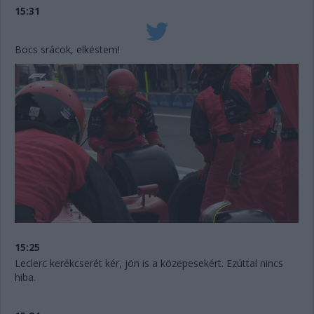
15:31
Bocs srácok, elkéstem!
15:25
Leclerc kerékcserét kér, jön is a közepesekért. Ezúttal nincs
hiba.