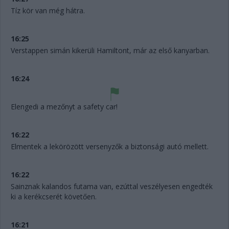
Tíz kör van még hátra.
16:25
Verstappen simán kikerüli Hamiltont, már az első kanyarban.
16:24
Elengedi a mezőnyt a safety car!
16:22
Elmentek a lekörözött versenyzők a biztonsági autó mellett.
16:22
Sainznak kalandos futama van, ezúttal veszélyesen engedték
ki a kerékcserét követően.
16:21