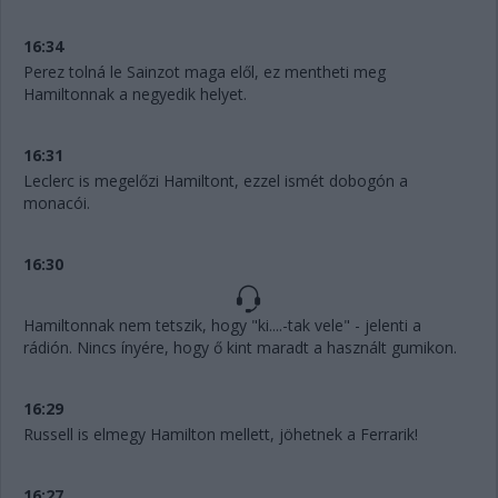
16:34
Perez tolná le Sainzot maga elől, ez mentheti meg
Hamiltonnak a negyedik helyet.
16:31
Leclerc is megelőzi Hamiltont, ezzel ismét dobogón a
monacói.
16:30
Hamiltonnak nem tetszik, hogy "ki....-tak vele" - jelenti a
rádión. Nincs ínyére, hogy ő kint maradt a használt gumikon.
16:29
Russell is elmegy Hamilton mellett, jöhetnek a Ferrarik!
16:27