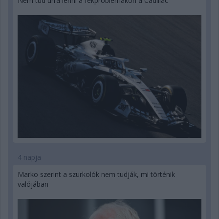
Nem tud úrrá lenni a fékproblémákon a Cadillac
4 napja
Marko szerint a szurkolók nem tudják, mi történik
valójában