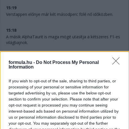
15:19
Verstappen előnye már két másodperc fölé nő időközben.
15:18
A másik AlphaTaurit is maga mögé utasítja a kétszeres F1-es
világbajnok.
15:16
formula.hu -
Do Not Process My Personal
Alonso előzte Gaslyt a célegyenesben, ezzel a spanyol a 12.
Information
15:13
If you wish to opt-out of the sale, sharing to third parties, or
processing of your personal or sensitive information for
targeted advertising by us, please use the below opt-out
Itt a fotó Magnussen második körös hibájáról:
section to confirm your selection. Please note that after your
opt-out request is processed you may continue seeing
interest-based ads based on personal information utilized by
us or personal information disclosed to third parties prior to
your opt-out. You may separately opt-out of the further