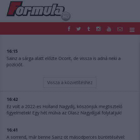
F1
PARC FERMÉ
FORMULA
MOTOR
16:15
NEMZETKÖZI
HAZAI
Sainz a sárga alatt előzte Ocont, de vissza is adná neki a
pozíciót.
RETRO
EGYÉB
PODCAST
SHOP
LIVE
TIPPJÁTÉK
Vissza a közvetítéshez
DIGITÁLIS MAGAZIN
PONTÁLLÁSOK
VERSENYNAPTÁRAK
16:42
Ez volt a 2022-es Holland Nagydíj, köszönjük megtisztelő
figyelmetek! Egy hét múlva az Olasz Nagydíjjal folytatjuk!
16:41
A sorrend, már benne Sainz öt másodperces büntetésével: