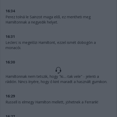
16:34
Perez tolná le Sainzot maga elől, ez mentheti meg
Hamiltonnak a negyedik helyet.
16:31
Leclerc is megelőzi Hamiltont, ezzel ismét dobogón a
monacói.
16:30
Hamiltonnak nem tetszik, hogy "ki....-tak vele" - jelenti a
rádión. Nincs ínyére, hogy ő kint maradt a használt gumikon.
16:29
Russell is elmegy Hamilton mellett, jöhetnek a Ferrarik!
16:27