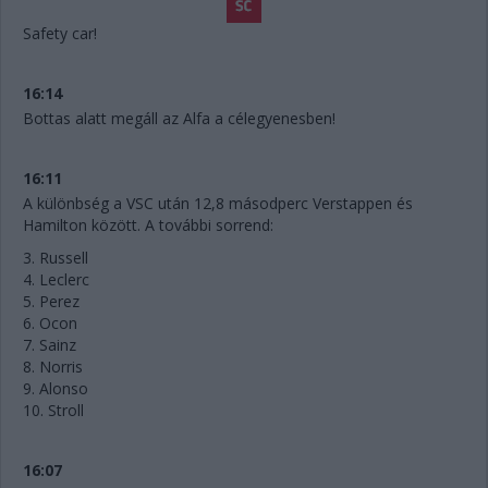
Safety car!
16:14
Bottas alatt megáll az Alfa a célegyenesben!
16:11
A különbség a VSC után 12,8 másodperc Verstappen és
Hamilton között. A további sorrend:
3. Russell
4. Leclerc
5. Perez
6. Ocon
7. Sainz
8. Norris
9. Alonso
10. Stroll
16:07