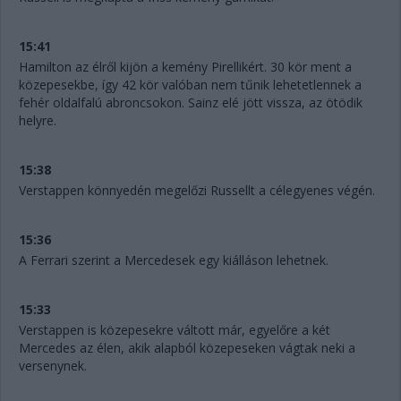
15:41
Hamilton az élről kijön a kemény Pirellikért. 30 kör ment a
közepesekbe, így 42 kör valóban nem tűnik lehetetlennek a
fehér oldalfalú abroncsokon. Sainz elé jött vissza, az ötödik
helyre.
15:38
Verstappen könnyedén megelőzi Russellt a célegyenes végén.
15:36
A Ferrari szerint a Mercedesek egy kiálláson lehetnek.
15:33
Verstappen is közepesekre váltott már, egyelőre a két
Mercedes az élen, akik alapból közepeseken vágtak neki a
versenynek.