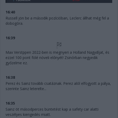
16:40
Russell jön be a második pozícióban, Leclerc állhat még fel a
dobogóra.
16:39
Max Verstppen 2022-ben is megnyeri a Holland Nagydíjat, és
ezzel 100 pont fölé növeli előnyét! Zsinórban negyedik
győzelme ez.
16:38
Perez és Sainz tovább csatáznak. Perez alól elfogyott a pálya,
szerinte Sainz leterelte...
16:35
Sainz öt másodperces büntetést kap a safety car alatti
veszélyes kiengedés miatt.