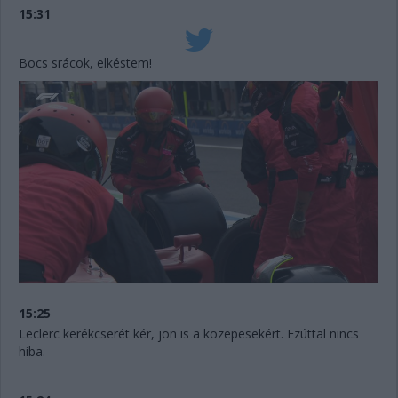
15:31
Bocs srácok, elkéstem!
15:25
Leclerc kerékcserét kér, jön is a közepesekért. Ezúttal nincs
hiba.