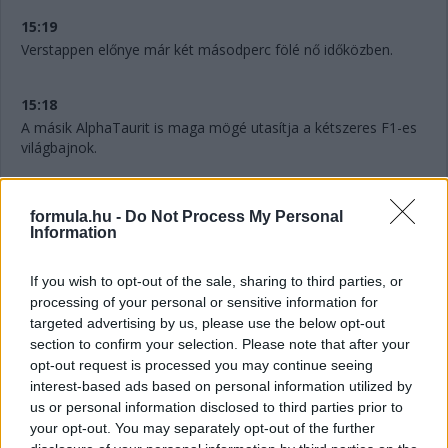
15:19
Verstappen előnye már két másodperc fölé nő időközben.
15:18
A másik AlphaTaurit is maga mögé utasítja a kétszeres F1-es
világbajnok.
15:16
formula.hu -
Do Not Process My Personal
Alonso előzte Gaslyt a célegyenesben, ezzel a spanyol a 12.
Information
15:13
If you wish to opt-out of the sale, sharing to third parties, or
processing of your personal or sensitive information for
targeted advertising by us, please use the below opt-out
Itt a fotó Magnussen második körös hibájáról:
section to confirm your selection. Please note that after your
opt-out request is processed you may continue seeing
interest-based ads based on personal information utilized by
us or personal information disclosed to third parties prior to
your opt-out. You may separately opt-out of the further