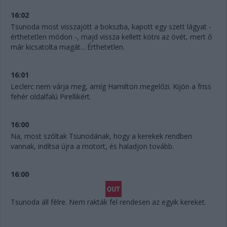
16:02
Tsunoda most visszajött a bokszba, kapott egy szett lágyat -
érthetetlen módon -, majd vissza kellett kötni az övét, mert ő
már kicsatolta magát... Érthetetlen.
16:01
Leclerc nem várja meg, amíg Hamilton megelőzi. Kijön a friss
fehér oldalfalú Pirellikért.
16:00
Na, most szóltak Tsunodának, hogy a kerekek rendben
vannak, indítsa újra a motort, és haladjon tovább.
16:00
Tsunoda áll félre. Nem rakták fel rendesen az egyik kereket.