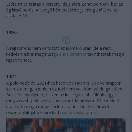
Esőre nincs kilátás a verseny ideje alatt Zandvoortban, bár az
ég kissé borús. A levegő hőmérséklete jelenleg 24°C-os, az
aszfalté 36.
14:45
A rajtsorrend nem változott az időmérő után, de a rend
kedvéért ezt is megmutatjuk.
Ide kattintva
tekinthetitek meg a
rajtsorrendet.
14:41
A pole-pozíciót, 2021-hez hasonlóan idén is Max Verstappen
szerezte meg, azonban ezúttal nem volt könnyű dolga a Red
Bull versenyzőjének, hiszen az idei legkisebb különbséggel
megszerzett pole volt a zandvoorti. Mindössze 21 ezreddel
utasította maga mögé Leclerc-t a holland. Az időmérő
összefoglalóját a képre kattintva olvashatjátok.