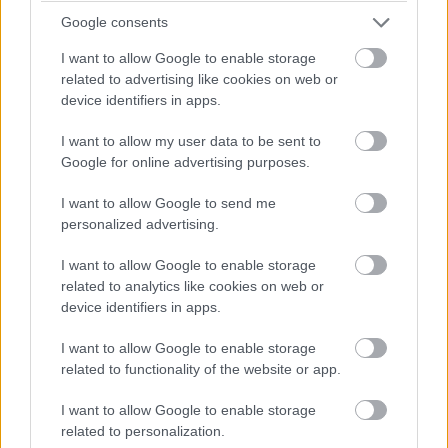
Google consents
15:05
I want to allow Google to enable storage
Magnussen csúszik ki és veszi le a falat a bal hátsóval.
related to advertising like cookies on web or
Egyelőre úgy tűnik, tovább tud menni a dán. Kár érte, nagyot
device identifiers in apps.
rajtolt a haasos.
I want to allow my user data to be sent to
Google for online advertising purposes.
15:04
I want to allow Google to send me
Elrajtolt a mezőny! Verstappen jól kapta el a lámpák kialvását,
personalized advertising.
és megtartja az első helyét. Mögötte Leclerc, Sainz és
Hamilton kicsit összeértek, de nem forgott meg senki. Tiszta
I want to allow Google to enable storage
volt az első kör.
related to analytics like cookies on web or
device identifiers in apps.
15:00
I want to allow Google to enable storage
Közben a mezőny elindult a felvezető körre.
related to functionality of the website or app.
I want to allow Google to enable storage
14:57
related to personalization.
Vessünk még egy gyors pillantást
a világbajnoki pontverseny