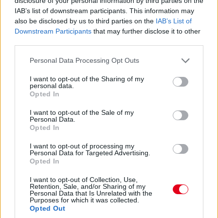
disclosure of your personal information by third parties on the
IAB’s list of downstream participants. This information may
also be disclosed by us to third parties on the
IAB’s List of
Downstream Participants
that may further disclose it to other
third parties.
Please note that this website/app uses one or more Google
Personal Data Processing Opt Outs
services and may gather and store information including but
not limited to your visit or usage behaviour. You may click to
I want to opt-out of the Sharing of my
15:12
personal data.
grant or deny consent to Google and its third-party tags to
Opted In
use your data for below specified purposes in below Google
Az élmezőnyből a két Mercedes választotta csak a közepes
consent section.
I want to opt-out of the Sale of my
gumikat, a többiek mind a lágyabb abroncsokon rajtoltak el.
Personal Data.
Opted In
15:10
I want to opt-out of processing my
Personal Data for Targeted Advertising.
Leclerc közeledik Verstappenre, miközben Hamilton már tolja
Opted In
maga előtt Sainzt a másik Ferrariban.
I want to opt-out of Collection, Use,
Retention, Sale, and/or Sharing of my
Personal Data that Is Unrelated with the
15:08
Purposes for which it was collected.
Verstappen, Leclerc, Sainz, Hamilton, Perez, Russell, Norris,
Opted Out
Stroll, Ocon, Schumacher a pontszerzők sorrendje.