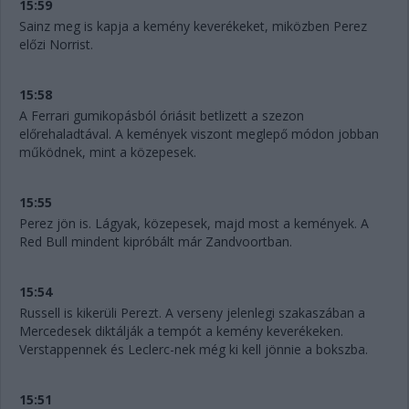
15:59
Sainz meg is kapja a kemény keverékeket, miközben Perez
előzi Norrist.
15:58
A Ferrari gumikopásból óriásit betlizett a szezon
előrehaladtával. A kemények viszont meglepő módon jobban
működnek, mint a közepesek.
15:55
Perez jön is. Lágyak, közepesek, majd most a kemények. A
Red Bull mindent kipróbált már Zandvoortban.
15:54
Russell is kikerüli Perezt. A verseny jelenlegi szakaszában a
Mercedesek diktálják a tempót a kemény keverékeken.
Verstappennek és Leclerc-nek még ki kell jönnie a bokszba.
15:51