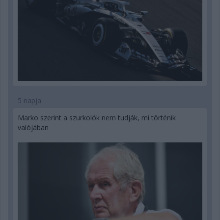
5 napja
Marko szerint a szurkolók nem tudják, mi történik
valójában