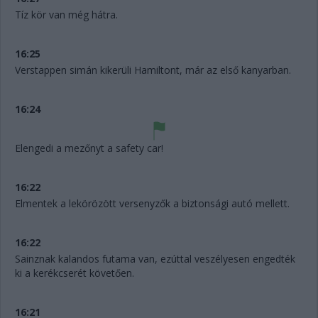
Tíz kör van még hátra.
16:25
Verstappen simán kikerüli Hamiltont, már az első kanyarban.
16:24
Elengedi a mezőnyt a safety car!
16:22
Elmentek a lekörözött versenyzők a biztonsági autó mellett.
16:22
Sainznak kalandos futama van, ezúttal veszélyesen engedték
ki a kerékcserét követően.
16:21