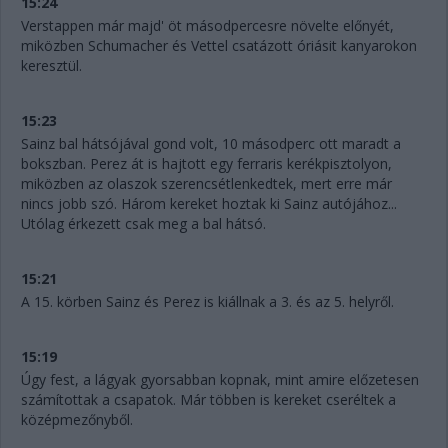
15:24
Verstappen már majd' öt másodpercesre növelte előnyét,
miközben Schumacher és Vettel csatázott óriásit kanyarokon
keresztül.
15:23
Sainz bal hátsójával gond volt, 10 másodperc ott maradt a
bokszban. Perez át is hajtott egy ferraris kerékpisztolyon,
miközben az olaszok szerencsétlenkedtek, mert erre már
nincs jobb szó. Három kereket hoztak ki Sainz autójához...
Utólag érkezett csak meg a bal hátsó.
15:21
A 15. körben Sainz és Perez is kiállnak a 3. és az 5. helyről.
15:19
Úgy fest, a lágyak gyorsabban kopnak, mint amire előzetesen
számítottak a csapatok. Már többen is kereket cseréltek a
középmezőnyből.