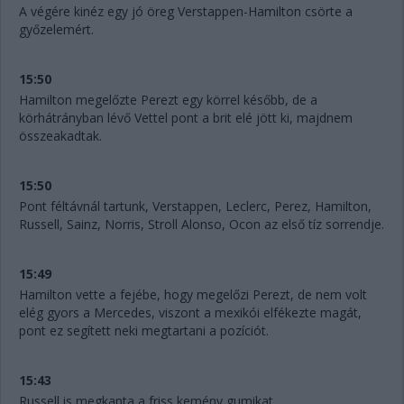
A végére kinéz egy jó öreg Verstappen-Hamilton csörte a
győzelemért.
15:50
Hamilton megelőzte Perezt egy körrel később, de a
körhátrányban lévő Vettel pont a brit elé jött ki, majdnem
összeakadtak.
15:50
Pont féltávnál tartunk, Verstappen, Leclerc, Perez, Hamilton,
Russell, Sainz, Norris, Stroll Alonso, Ocon az első tíz sorrendje.
15:49
Hamilton vette a fejébe, hogy megelőzi Perezt, de nem volt
elég gyors a Mercedes, viszont a mexikói elfékezte magát,
pont ez segített neki megtartani a pozíciót.
15:43
Russell is megkapta a friss kemény gumikat.