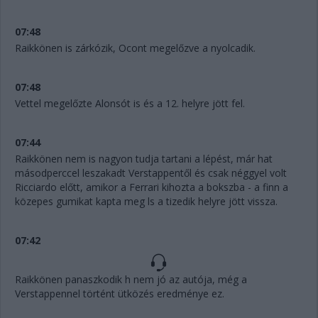
07:48
Raikkönen is zárkózik, Ocont megelőzve a nyolcadik.
07:48
Vettel megelőzte Alonsót is és a 12. helyre jött fel.
07:44
Raikkönen nem is nagyon tudja tartani a lépést, már hat
másodperccel leszakadt Verstappentől és csak néggyel volt
Ricciardo előtt, amikor a Ferrari kihozta a bokszba - a finn a
közepes gumikat kapta meg ls a tizedik helyre jött vissza.
07:42
Raikkönen panaszkodik h nem jó az autója, még a
Verstappennel történt ütközés eredménye ez.