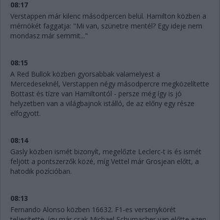
08:17
Verstappen már kilenc másodpercen belül. Hamilton közben a
mérnökét faggatja: "Mi van, szünetre mentél? Egy ideje nem
mondasz már semmit..."
08:15
A Red Bullok közben gyorsabbak valamelyest a
Mercedeseknél, Verstappen négy másodpercre megközelítette
Bottast és tízre van Hamiltontól - persze még így is jó
helyzetben van a világbajnok istálló, de az előny egy része
elfogyott.
08:14
Gasly közben ismét bizonyít, megelőzte Leclerc-t is és ismét
feljött a pontszerzők közé, míg Vettel már Grosjean előtt, a
hatodik pozícióban.
08:13
Fernando Alonso közben 16632. F1-es versenykörét
teljesítette, így már csak Michael Schumacher van előtte ezen