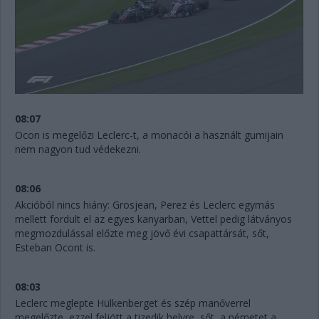
08:07
Ocon is megelőzi Leclerc-t, a monacói a használt gumijain
nem nagyon tud védekezni.
08:06
Akcióból nincs hiány: Grosjean, Perez és Leclerc egymás
mellett fordult el az egyes kanyarban, Vettel pedig látványos
megmozdulással előzte meg jövő évi csapattársát, sőt,
Esteban Ocont is.
08:03
Leclerc meglepte Hülkenberget és szép manőverrel
megelőzte, ezzel feljött a tizedik helyre, sőt, a németet a