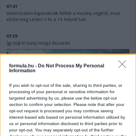
07:41
Vettel közben kapaszkodik felfelé a mezőny végéről, most
előzte meg Leclerc-t és a 14. helynél tart.
07:39
Így bújt ki Gasly mögül Ricciardo:
formula.hu -
Do Not Process My Personal
Information
If you wish to opt-out of the sale, sharing to third parties, or
processing of your personal or sensitive information for
targeted advertising by us, please use the below opt-out
section to confirm your selection. Please note that after your
opt-out request is processed you may continue seeing
interest-based ads based on personal information utilized by
us or personal information disclosed to third parties prior to
07:38
your opt-out. You may separately opt-out of the further
Ricciardo folytatja, meglett neki Gasly, majd nem sokkal