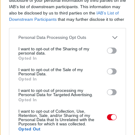
disclosure of your personal information by third parties on the
később Grosjean is és már ötödik, 7,5 másodperccel van
IAB’s list of downstream participants. This information may
Raikkönen mögött.
also be disclosed by us to third parties on the
IAB’s List of
Downstream Participants
that may further disclose it to other
third parties.
07:37
Hamilton panaszkodik a motorkihagyásokra, nincs minden
Please note that this website/app uses one or more Google
Personal Data Processing Opt Outs
rendben a Mercedesszel.
services and may gather and store information including but
not limited to your visit or usage behaviour. You may click to
I want to opt-out of the Sharing of my
personal data.
grant or deny consent to Google and its third-party tags to
07:36
Opted In
use your data for below specified purposes in below Google
A Mercedesek közben drámamentesen haladnak elöl -
consent section.
I want to opt-out of the Sale of my
Hamilton 2,5 másodperccel vezet Bottas előtt, aki további 3,5-
Personal Data.
lel van Verstappen előtt.
Opted In
I want to opt-out of processing my
07:35
Personal Data for Targeted Advertising.
Opted In
Ricciardo közben támad és már a hetedik helyen jár, Pierre
Gasly mögé érkezett meg éppen.
I want to opt-out of Collection, Use,
Retention, Sale, and/or Sharing of my
Personal Data that Is Unrelated with the
07:35
Purposes for which it was collected.
Opted Out
Érdekes, hogy egy rádióüzenetet sem hallhattunk még az