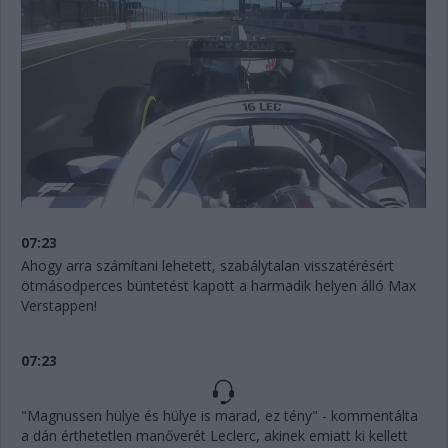
07:23
Ahogy arra számítani lehetett, szabálytalan visszatérésért
ötmásodperces büntetést kapott a harmadik helyen álló Max
Verstappen!
07:23
"Magnussen hülye és hülye is marad, ez tény" - kommentálta
a dán érthetetlen manőverét Leclerc, akinek emiatt ki kellett