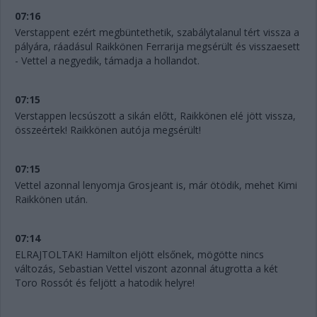
07:16
Verstappent ezért megbüntethetik, szabálytalanul tért vissza a
pályára, ráadásul Raikkönen Ferrarija megsérült és visszaesett
- Vettel a negyedik, támadja a hollandot.
07:15
Verstappen lecsúszott a sikán előtt, Raikkönen elé jött vissza,
összeértek! Raikkönen autója megsérült!
07:15
Vettel azonnal lenyomja Grosjeant is, már ötödik, mehet Kimi
Raikkönen után.
07:14
ELRAJTOLTAK! Hamilton eljött elsőnek, mögötte nincs
változás, Sebastian Vettel viszont azonnal átugrotta a két
Toro Rossót és feljött a hatodik helyre!