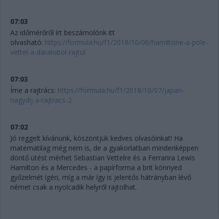
07:03
Az időmérőről írt beszámolónk itt
olvasható:
https://formula.hu/f1/2018/10/06/hamiltone-a-pole-
vettel-a-daralobol-rajtol
07:03
Íme a rajtrács:
https://formula.hu/f1/2018/10/07/japan-
nagydij-a-rajtracs-2
07:02
Jó reggelt kívánunk, köszöntjük kedves olvasóinkat! Ha
matematilag még nem is, de a gyakorlatban mindenképpen
döntő ütést mérhet Sebastian Vettelre és a Ferrarira Lewis
Hamilton és a Mercedes - a papírforma a brit könnyed
győzelmét ígéri, míg a már így is jelentős hátrányban lévő
német csak a nyolcadik helyről rajtolhat.