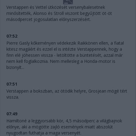
Verstappen és Vettel ütközését versenybalesetnek
minősítették, Alonso és Stroll viszont begyűjtött öt-öt
másodpercet jogosulatlan előnyszerzésért.
07:52
Pierre Gasly kőkeményen védekezik Raikkönen ellen, a fiatal
kitesz magáért és ezzel el is intézte Verstappennek, hogy a
finn elé jöhessen vissza - letöltötte a büntetését, azzal már
nem kell foglalkoznia. Nem mellesleg a Honda-motor is
bizonyít...
07:51
Verstappen a bokszban, az ötödik helyre, Grosjean mögé tért
vissza.
07:49
Hamiltoné a leggyorsabb kör, 4,5 másodperc a világbajnok
előnye, aki a mögötte zajló események miatt abszolút
nyugodtan futhatja a maga versenyét.