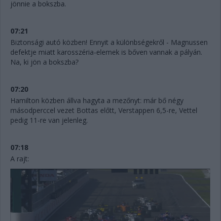
jönnie a bokszba.
07:21
Biztonsági autó közben! Ennyit a különbségekről - Magnussen
defektje miatt karosszéria-elemek is bőven vannak a pályán.
Na, ki jön a bokszba?
07:20
Hamilton közben állva hagyta a mezőnyt: már bő négy
másodperccel vezet Bottas előtt, Verstappen 6,5-re, Vettel
pedig 11-re van jelenleg.
07:18
A rajt: