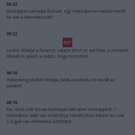
08:22
Verstappen támadja Bottast, egy másodpercen belülre került.
Mi van a Mercedesszel?
08:22
Leclerc feladja a futamot: valami eltört az autóban, a monacói
félreáll és jelenti a rádión, hogy mi történt.
08:18
Hülkenberg közben feladja, beáll a bokszba és kiszáll az
autóból.
08:18
Na, most már lassan komolyan kell venni Verstappent: 7
másodperc alatt van a hátránya Hamiltonhoz képest és csak
2,4-gyel van elmaradva Bottastól.