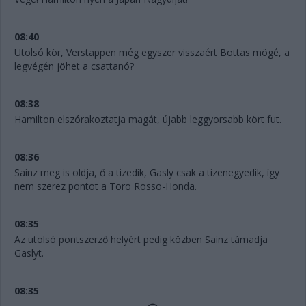
08:40
Utolsó kör, Verstappen még egyszer visszaért Bottas mögé, a
legvégén jöhet a csattanó?
08:38
Hamilton elszórakoztatja magát, újabb leggyorsabb kört fut.
08:36
Sainz meg is oldja, ő a tizedik, Gasly csak a tizenegyedik, így
nem szerez pontot a Toro Rosso-Honda.
08:35
Az utolsó pontszerző helyért pedig közben Sainz támadja
Gaslyt.
08:35