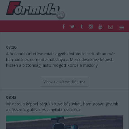
F1
PARC FERMÉ
FORMULA
MOTOR
07:26
NEMZETKÖZI
HAZAI
A holland büntetése miatt egyébként Vettel virtuálisan már
harmadik és nem nő a hátránya a Mercedesekhez képest,
RETRO
EGYÉB
hiszen a biztonsági autó mögött köröz a mezőny.
PODCAST
SHOP
LIVE
TIPPJÁTÉK
DIGITÁLIS MAGAZIN
PONTÁLLÁSOK
Vissza a közvetítéshez
VERSENYNAPTÁRAK
08:43
Mi ezzel a képpel zárjuk közvetítésünket, hamarosan jövünk
az összefoglalóval és a nyilatkozatokkal.