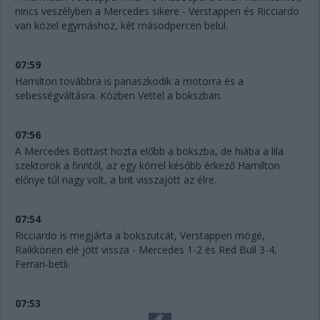
nincs veszélyben a Mercedes sikere - Verstappen és Ricciardo
van közel egymáshoz, két másodpercen belül.
07:59
Hamilton továbbra is panaszkodik a motorra és a
sebességváltásra. Közben Vettel a bokszban.
07:56
A Mercedes Bottast hozta előbb a bokszba, de hiába a lila
szektorok a finntől, az egy körrel később érkező Hamilton
előnye túl nagy volt, a brit visszajött az élre.
07:54
Ricciardo is megjárta a bokszutcát, Verstappen mögé,
Raikkönen elé jött vissza - Mercedes 1-2 és Red Bull 3-4,
Ferrari-betli.
07:53