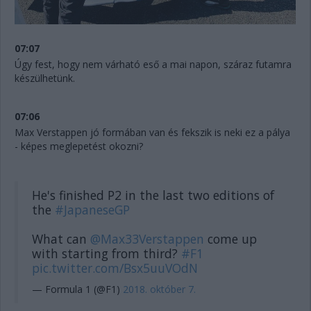
07:07
Úgy fest, hogy nem várható eső a mai napon, száraz futamra
készülhetünk.
07:06
Max Verstappen jó formában van és fekszik is neki ez a pálya
- képes meglepetést okozni?
He's finished P2 in the last two editions of
the
#JapaneseGP
What can
@Max33Verstappen
come up
with starting from third?
#F1
pic.twitter.com/Bsx5uuVOdN
— Formula 1 (@F1)
2018. október 7.