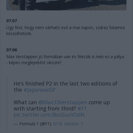
07:07
Úgy fest, hogy nem várható eső a mai napon, száraz futamra
készülhetünk.
07:06
Max Verstappen jó formában van és fekszik is neki ez a pálya
- képes meglepetést okozni?
He's finished P2 in the last two editions of
the
#JapaneseGP
What can
@Max33Verstappen
come up
with starting from third?
#F1
pic.twitter.com/Bsx5uuVOdN
— Formula 1 (@F1)
2018. október 7.