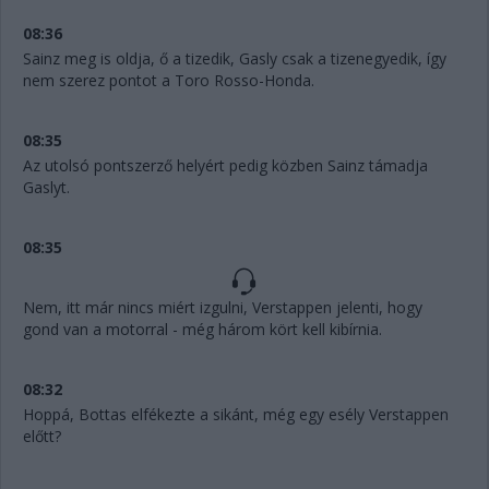
08:36
Sainz meg is oldja, ő a tizedik, Gasly csak a tizenegyedik, így
nem szerez pontot a Toro Rosso-Honda.
08:35
Az utolsó pontszerző helyért pedig közben Sainz támadja
Gaslyt.
08:35
Nem, itt már nincs miért izgulni, Verstappen jelenti, hogy
gond van a motorral - még három kört kell kibírnia.
08:32
Hoppá, Bottas elfékezte a sikánt, még egy esély Verstappen
előtt?