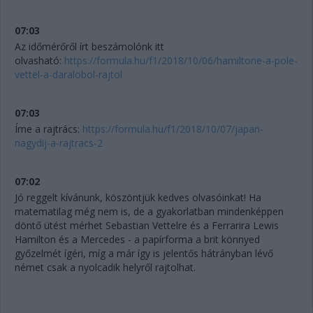
07:03
Az időmérőről írt beszámolónk itt
olvasható:
https://formula.hu/f1/2018/10/06/hamiltone-a-pole-
vettel-a-daralobol-rajtol
07:03
Íme a rajtrács:
https://formula.hu/f1/2018/10/07/japan-
nagydij-a-rajtracs-2
07:02
Jó reggelt kívánunk, köszöntjük kedves olvasóinkat! Ha
matematilag még nem is, de a gyakorlatban mindenképpen
döntő ütést mérhet Sebastian Vettelre és a Ferrarira Lewis
Hamilton és a Mercedes - a papírforma a brit könnyed
győzelmét ígéri, míg a már így is jelentős hátrányban lévő
német csak a nyolcadik helyről rajtolhat.