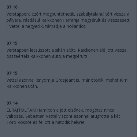
07:16
Verstappent ezért megbüntethetik, szabálytalanul tért vissza a
pályára, ráadásul Raikkönen Ferrarija megsérült és visszaesett
- Vettel a negyedik, támadja a hollandot.
07:15
Verstappen lecsúszott a sikán előtt, Raikkönen elé jött vissza,
összeértek! Raikkönen autója megsérült!
07:15
Vettel azonnal lenyomja Grosjeant is, már ötödik, mehet Kimi
Raikkönen után.
07:14
ELRAJTOLTAK! Hamilton eljött elsőnek, mögötte nincs
változás, Sebastian Vettel viszont azonnal átugrotta a két
Toro Rossót és feljött a hatodik helyre!