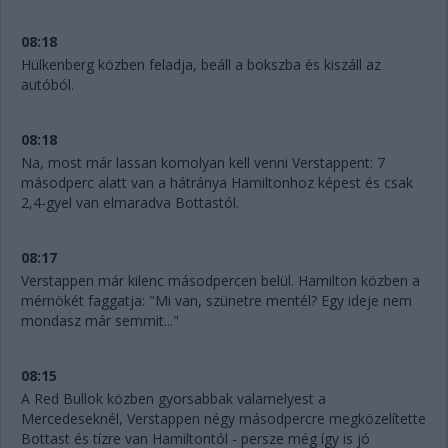
08:18
Hülkenberg közben feladja, beáll a bokszba és kiszáll az
autóból.
08:18
Na, most már lassan komolyan kell venni Verstappent: 7
másodperc alatt van a hátránya Hamiltonhoz képest és csak
2,4-gyel van elmaradva Bottastól.
08:17
Verstappen már kilenc másodpercen belül. Hamilton közben a
mérnökét faggatja: "Mi van, szünetre mentél? Egy ideje nem
mondasz már semmit..."
08:15
A Red Bullok közben gyorsabbak valamelyest a
Mercedeseknél, Verstappen négy másodpercre megközelítette
Bottast és tízre van Hamiltontól - persze még így is jó