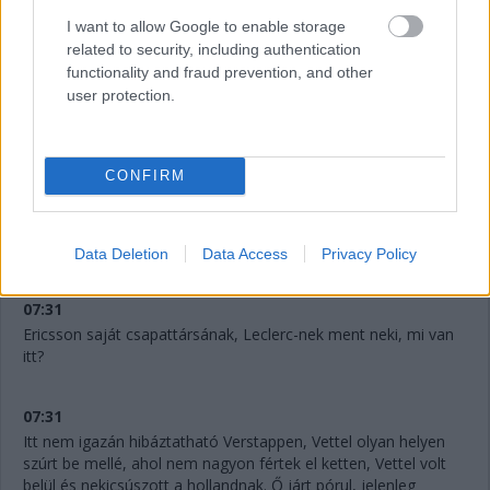
Az eset:
I want to allow Google to enable storage
related to security, including authentication
functionality and fraud prevention, and other
user protection.
CONFIRM
Data Deletion
Data Access
Privacy Policy
07:31
Ericsson saját csapattársának, Leclerc-nek ment neki, mi van
itt?
07:31
Itt nem igazán hibáztatható Verstappen, Vettel olyan helyen
szúrt be mellé, ahol nem nagyon fértek el ketten, Vettel volt
belül és nekicsúszott a hollandnak. Ő járt pórul, jelenleg