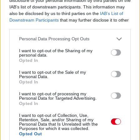
disclosure of your personal information by third parties on the
IAB’s list of downstream participants. This information may
also be disclosed by us to third parties on the
IAB’s List of
Downstream Participants
that may further disclose it to other
third parties.
Please note that this website/app uses one or more Google
Personal Data Processing Opt Outs
services and may gather and store information including but
not limited to your visit or usage behaviour. You may click to
I want to opt-out of the Sharing of my
personal data.
grant or deny consent to Google and its third-party tags to
Opted In
use your data for below specified purposes in below Google
07:38
consent section.
I want to opt-out of the Sale of my
Personal Data.
Ricciardo folytatja, meglett neki Gasly, majd nem sokkal
Opted In
később Grosjean is és már ötödik, 7,5 másodperccel van
Raikkönen mögött.
I want to opt-out of processing my
Personal Data for Targeted Advertising.
Opted In
07:37
Hamilton panaszkodik a motorkihagyásokra, nincs minden
I want to opt-out of Collection, Use,
Retention, Sale, and/or Sharing of my
rendben a Mercedesszel.
Personal Data that Is Unrelated with the
Purposes for which it was collected.
Opted Out
07:36