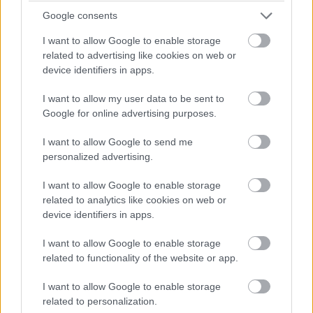
A Mercedesek közben drámamentesen haladnak elöl -
Google consents
Hamilton 2,5 másodperccel vezet Bottas előtt, aki további 3,5-
lel van Verstappen előtt.
I want to allow Google to enable storage
related to advertising like cookies on web or
device identifiers in apps.
07:35
Ricciardo közben támad és már a hetedik helyen jár, Pierre
I want to allow my user data to be sent to
Gasly mögé érkezett meg éppen.
Google for online advertising purposes.
I want to allow Google to send me
07:35
personalized advertising.
Érdekes, hogy egy rádióüzenetet sem hallhattunk még az
esetről...
I want to allow Google to enable storage
related to analytics like cookies on web or
07:34
device identifiers in apps.
De Vettel miért csinálta ezt? Verstappennek előtte volt egy
I want to allow Google to enable storage
ötmásodperces büntetése, a német szuperlágy gumikon volt,
related to functionality of the website or app.
ez kissé feleslegesen veszélyes manővernek tűnik ismét...
I want to allow Google to enable storage
07:32
related to personalization.