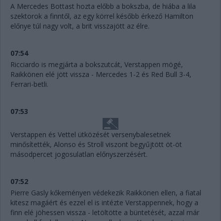
A Mercedes Bottast hozta előbb a bokszba, de hiába a lila
szektorok a finntől, az egy körrel később érkező Hamilton
előnye túl nagy volt, a brit visszajött az élre.
07:54
Ricciardo is megjárta a bokszutcát, Verstappen mögé,
Raikkönen elé jött vissza - Mercedes 1-2 és Red Bull 3-4,
Ferrari-betli.
07:53
Verstappen és Vettel ütközését versenybalesetnek
minősítették, Alonso és Stroll viszont begyűjtött öt-öt
másodpercet jogosulatlan előnyszerzésért.
07:52
Pierre Gasly kőkeményen védekezik Raikkönen ellen, a fiatal
kitesz magáért és ezzel el is intézte Verstappennek, hogy a
finn elé jöhessen vissza - letöltötte a büntetését, azzal már