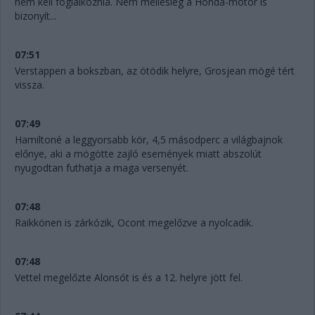
nem kell foglalkoznia. Nem mellesleg a Honda-motor is
bizonyít...
07:51
Verstappen a bokszban, az ötödik helyre, Grosjean mögé tért
vissza.
07:49
Hamiltoné a leggyorsabb kör, 4,5 másodperc a világbajnok
előnye, aki a mögötte zajló események miatt abszolút
nyugodtan futhatja a maga versenyét.
07:48
Raikkönen is zárkózik, Ocont megelőzve a nyolcadik.
07:48
Vettel megelőzte Alonsót is és a 12. helyre jött fel.