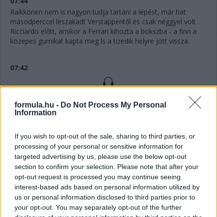
07:44
Raikkönen nem is nagyon tudja tartani a lépést, már hat
másodperccel leszakadt Verstappentől és csak néggyel volt
Ricciardo előtt, amikor a Ferrari kihozta a bokszba - a finn a
közepes gumikat kapta meg ls a tizedik helyre jött vissza.
07:42
Raikkönen panaszkodik h nem jó az autója, még a
Verstappennel történt ütközés eredménye ez.
formula.hu -
Do Not Process My Personal
Information
07:41
If you wish to opt-out of the sale, sharing to third parties, or
Vettel közben kapaszkodik felfelé a mezőny végéről, most
processing of your personal or sensitive information for
előzte meg Leclerc-t és a 14. helynél tart.
targeted advertising by us, please use the below opt-out
section to confirm your selection. Please note that after your
opt-out request is processed you may continue seeing
07:39
interest-based ads based on personal information utilized by
Így bújt ki Gasly mögül Ricciardo:
us or personal information disclosed to third parties prior to
your opt-out. You may separately opt-out of the further