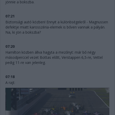
jönnie a bokszba.
07:21
Biztonsági autó közben! Ennyit a különbségekről - Magnussen
defektje miatt karosszéria-elemek is bőven vannak a pályán.
Na, ki jön a bokszba?
07:20
Hamilton közben állva hagyta a mezőnyt: már bő négy
másodperccel vezet Bottas előtt, Verstappen 6,5-re, Vettel
pedig 11-re van jelenleg.
07:18
A rajt: