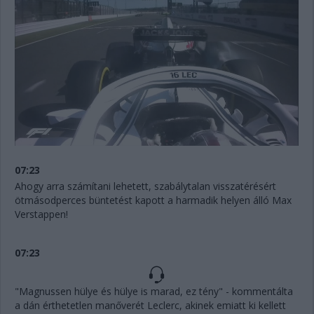
07:23
Ahogy arra számítani lehetett, szabálytalan visszatérésért
ötmásodperces büntetést kapott a harmadik helyen álló Max
Verstappen!
07:23
"Magnussen hülye és hülye is marad, ez tény" - kommentálta
a dán érthetetlen manőverét Leclerc, akinek emiatt ki kellett