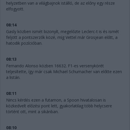
helyzetben van a világbajnok istálló, de az előny egy része
elfogyott.
08:14
Gasly közben ismét bizonyít, megelőzte Leclerc-t is és ismét
feljött a pontszerzők közé, míg Vettel már Grosjean előtt, a
hatodik pozícióban.
08:13
Fernando Alonso közben 16632. F1-es versenykörét
teljesítette, így már csak Michael Schumacher van előtte ezen
a listán.
08:11
Nincs kérdés ezen a futamon, a Spoon hivatalosan is
közkedvelt előzési pont lett, gyakorlatilag több helycsere
történt ott, mint a sikánban.
08:10