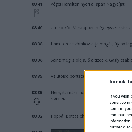
08:41
Vége! Hamilton nyeri a Japán Nagydíjat!
08:40
Utolsó kör, Verstappen még egyszer vissz
08:38
Hamilton elszórakoztatja magát, újabb leg
08:36
Sainz meg is oldja, ő a tizedik, Gasly csa
08:35
Az utolsó pontszerző helyért pedig közben
formula.h
08:35
Nem, itt már nincs miért izgulni, Verstapp
If you wish 
kibírnia.
sensitive in
confirm you
continue se
08:32
Hoppá, Bottas elfékezte a sikánt, még egy
information 
further disc