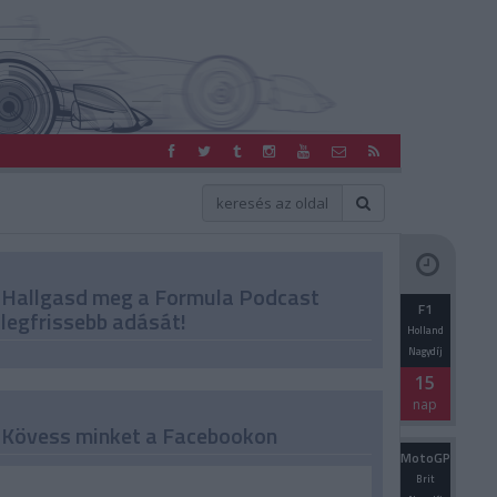
Hallgasd meg a Formula Podcast
F1
legfrissebb adását!
Holland
Nagydíj
15
nap
Kövess minket a Facebookon
MotoGP
Brit