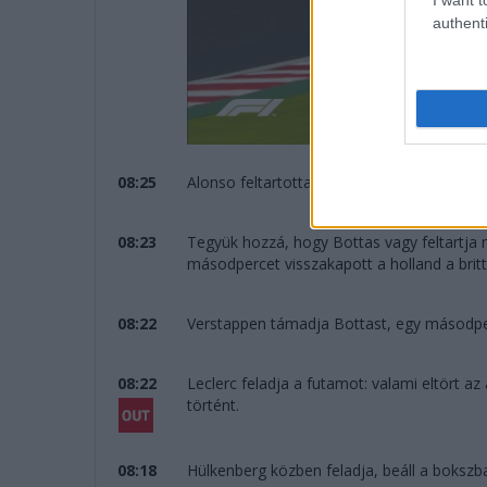
authenti
08:25
Alonso feltartotta Verstappent, így felléle
08:23
Tegyük hozzá, hogy Bottas vagy feltartja 
másodpercet visszakapott a holland a britt
08:22
Verstappen támadja Bottast, egy másodper
08:22
Leclerc feladja a futamot: valami eltört az
történt.
08:18
Hülkenberg közben feladja, beáll a bokszba 