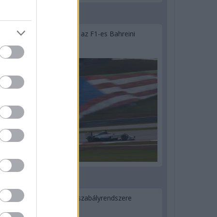
2 napja
Megvan, mikor kezdődik az F1-es Bahreini
Nagydíj Malajziában
3 napja
Ilyen lehet a jövő F1-es szabályrendszere
Domenicali szerint