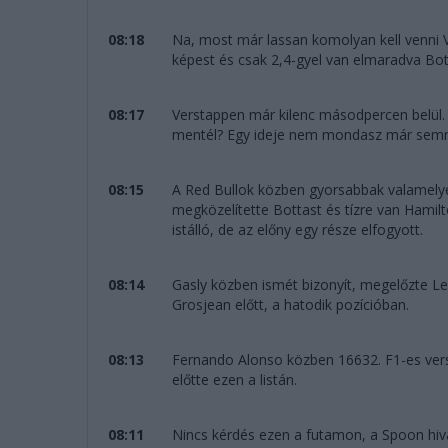
08:18
Na, most már lassan komolyan kell venni 
képest és csak 2,4-gyel van elmaradva Bot
08:17
Verstappen már kilenc másodpercen belül.
mentél? Egy ideje nem mondasz már semmi
08:15
A Red Bullok közben gyorsabbak valamely
megközelítette Bottast és tízre van Hamilt
istálló, de az előny egy része elfogyott.
08:14
Gasly közben ismét bizonyít, megelőzte Lec
Grosjean előtt, a hatodik pozícióban.
08:13
Fernando Alonso közben 16632. F1-es vers
előtte ezen a listán.
08:11
Nincs kérdés ezen a futamon, a Spoon hivat