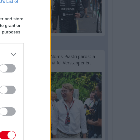
B’s List of
er and store
to grant or
ed purposes
2 napja
Hakkinen megtartaná a Norris-Piastri párost a
McLarennél, nem borítaná fel Verstappenért