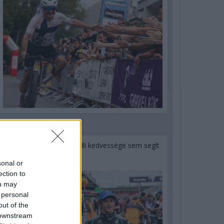
1 napja
Montoya szerint Antonelli kedvessége sem segít
Russellen
sonal or
ection to
ou may
 personal
out of the
 downstream