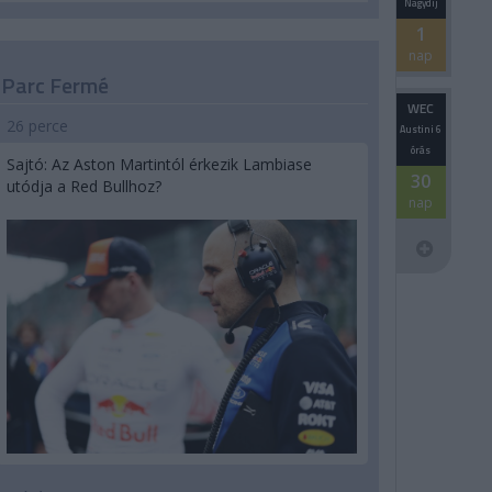
Nagydíj
1
nap
Parc Fermé
WEC
26 perce
Austini 6
órás
Sajtó: Az Aston Martintól érkezik Lambiase
30
utódja a Red Bullhoz?
nap