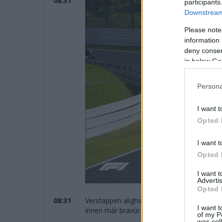
08:31
participants
Downstream 
Please note
information 
deny consent
in below Go
Persona
I want t
Opted 
I want t
Opted 
I want 
Advertis
Opted 
08:31
Verstappen alighanem elengedte a dolgot, 
I want t
innen már bravúr lenne az előzés a részérő
of my P
was col