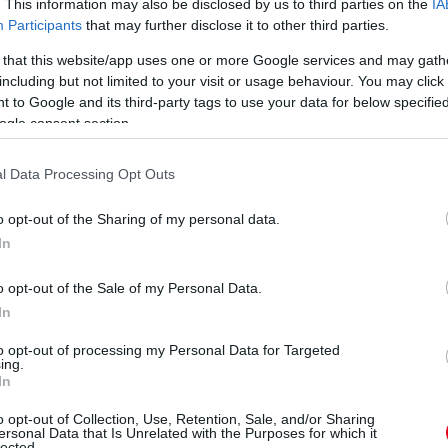
. This information may also be disclosed by us to third parties on the
IA
Participants
that may further disclose it to other third parties.
 that this website/app uses one or more Google services and may gath
including but not limited to your visit or usage behaviour. You may click 
 to Google and its third-party tags to use your data for below specifi
ogle consent section.
l Data Processing Opt Outs
o opt-out of the Sharing of my personal data.
In
o opt-out of the Sale of my Personal Data.
In
to opt-out of processing my Personal Data for Targeted
ing.
In
kapott újabb nyolc tizedet és már csak hat kör van hátra,
o opt-out of Collection, Use, Retention, Sale, and/or Sharing
l.
ersonal Data that Is Unrelated with the Purposes for which it
lected.