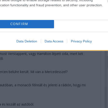
cation functionality and fraud prevention, and other user protection.
CONFIRM
gezhetett Bottas.
Data Deletion
Data Access
Privacy Policy
most Verstappent, vagy Hamilton lépett oda, mert két
ől.
cen belülre került. Mi van a Mercedesszel?
 autóban, a monacói félreáll és jelenti a rádión, hogy mi
és kiszáll az autóból.