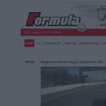
DIG
2026. augusztus 7. péntek
SHOP
F1
FORMULA
MOTOR
NEMZETKÖZI
H
07:24
Magnussentől ez megint elképesztő volt: