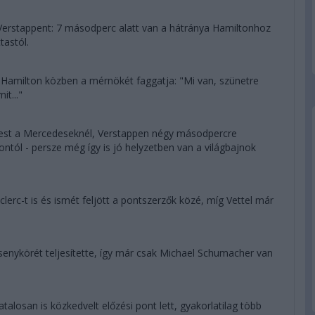
Verstappent: 7 másodperc alatt van a hátránya Hamiltonhoz
tastól.
 Hamilton közben a mérnökét faggatja: "Mi van, szünetre
t..."
est a Mercedeseknél, Verstappen négy másodpercre
ontól - persze még így is jó helyzetben van a világbajnok
lerc-t is és ismét feljött a pontszerzők közé, míg Vettel már
enykörét teljesítette, így már csak Michael Schumacher van
alosan is közkedvelt előzési pont lett, gyakorlatilag több