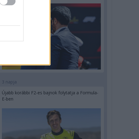
3 napja
Újabb korábbi F2-es bajnok folytatja a Formula-
E-ben