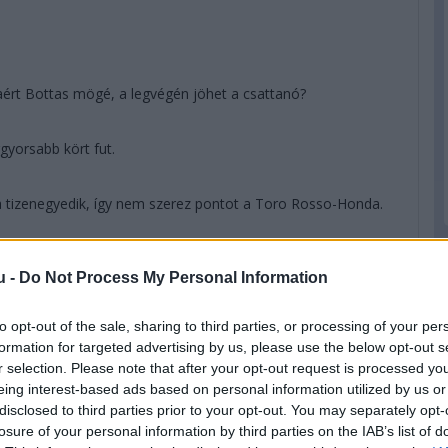
aért Bottas mögé, a legvégén jöhet a csattanó?
gyorsabb kört fut.
k a tizenegyedik, így nem szerez pontot a Toro Rosso-Honda.
 Sainz támadja Gaslyt.
u -
Do Not Process My Personal Information
en jelenti, hogy gond van a motorral - még három kört kell
to opt-out of the sale, sharing to third parties, or processing of your per
formation for targeted advertising by us, please use the below opt-out s
r selection. Please note that after your opt-out request is processed y
eing interest-based ads based on personal information utilized by us or
 esély Verstappen előtt?
disclosed to third parties prior to your opt-out. You may separately opt-
losure of your personal information by third parties on the IAB’s list of