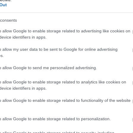
Out
matékosította, hogy nem lehet elvenni tőle ezt a győzelmet -
 67 pontra növelheti előnyét a tabellán.
consents
o allow Google to enable storage related to advertising like cookies on
 második hely sorsát, Verstappen továbbra is másfél
evice identifiers in apps.
lőtt már ott volt a hátsó szárnyán.
o allow my user data to be sent to Google for online advertising
s.
to allow Google to send me personalized advertising.
o allow Google to enable storage related to analytics like cookies on
evice identifiers in apps.
o allow Google to enable storage related to functionality of the website
o allow Google to enable storage related to personalization.
o allow Google to enable storage related to security, including