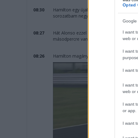
Opted 
08:30
Hamilton egy újabb leggyorsabb körrel nyo
sorozatbam negyedik sikerét húzhatja be és
Google 
I want t
08:27
Hát Alonso ezzel lehet, hogy eldöntötte a
web or d
másodpercre van Bottastól, pedig az eset e
I want t
08:26
Hamilton magánya...
purpose
I want 
I want t
web or d
I want t
or app.
I want t
I want t