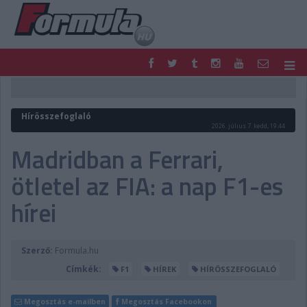
F1
PARC FERMÉ
FORMULA
MOTOR
Hírösszefoglaló
NEMZETKÖZI
HAZAI
2026. július 7. kedd, 19:44
RETRO
EGYÉB
Madridban a Ferrari,
PODCAST
SHOP
ötletel az FIA: a nap F1-es
LIVE
TIPPJÁTÉK
DIGITÁLIS MAGAZIN
PONTÁLLÁSOK
hírei
VERSENYNAPTÁRAK
Szerző:
Formula.hu
Címkék:
F1
HÍREK
HÍRÖSSZEFOGLALÓ
Megosztás e-mailben
Megosztás Facebookon