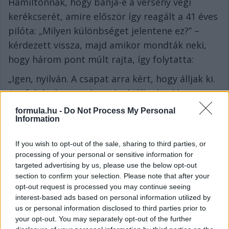
Hamiltonnak, hogy bánja-e a verseny végi
kerékcserét, amire először így reagált a 41 éves
pilóta: „Milyen különbséget jelentene ez?” –
kérdezett vissza, majd amikor mondták neki,
hogy három pont múlt rajta, így folytatta:
„Igen, nyilván. A csapat arra kért, hogy álljak ki.
Azt feltételeztem, hogy ha kiállunk, akkor
megőrizzük a pozíciónkat. Ha azt mondták
formula.hu -
Do Not Process My Personal
Information
volna, hogy a kiállással pozíciót fogok veszíteni,
akkor nem csináltam volna meg” – ismerte el
If you wish to opt-out of the sale, sharing to third parties, or
Hamilton.
processing of your personal or sensitive information for
targeted advertising by us, please use the below opt-out
A Ferrari F1-es csapatfőnöke ugyanakkor
section to confirm your selection. Please note that after your
megvédte a döntésüket, szerinte ugyanis kint
opt-out request is processed you may continue seeing
hagyni is kockázatos lett volna a britet, és nem
interest-based ads based on personal information utilized by
us or personal information disclosed to third parties prior to
számoltak azzal, hogy annyira elhúzódik a
your opt-out. You may separately opt-out of the further
biztonsági autós fázis, hogy már nem