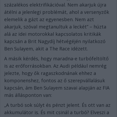
százalékos elektrifikációval. Nem akarjuk újra
átélni a jelenlegi problémát, ahol a versenyzők
elemelik a gázt az egyenesben. Nem azt
akarjuk, szóval megtanultuk a leckét” – húzta
alá az idei motorokkal kapcsolatos kritikák
kapcsán a Brit Nagydíj hétvégéjén nyilatkozó
Ben Sulayem, akit a The Race idézett.
A másik kérdés, hogy maradna-e turbófeltöltő
is az erőforrásokban. Az Audi például nemrég
jelezte, hogy ők ragaszkodnának ehhez a
komponenshez, fontos az ő szerepvállalásuk
kapcsán, ám Ben Sulayem szavai alapján az FIA
más állásponton van:
„A turbó sok súlyt és pénzt jelent. És ott van az
akkumulátor is. És mit csinál a turbó? Elveszi a