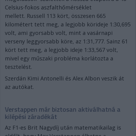
Celsius-fokos aszfalthőmérséklet
mellett. Russell 113 kört, összesen 665
kilométert tett meg, a legjobb körideje 1:30,695
volt, ami gyorsabb volt, mint a vasárnapi
verseny leggyorsabb köre, az 1:31,777. Sainz 61
kört tett meg, a legjobb ideje 1:33,567 volt,
mivel egy műszaki probléma korlátozta a
tesztelést.
Szerdán Kimi Antonelli és Alex Albon veszik át
az autókat.
Verstappen már biztosan aktiválhatná a
kilépési záradékát
Az F1-es Brit Nagydíj után matematikailag is
eldőlt, hogy Max Verstappen élhetne a