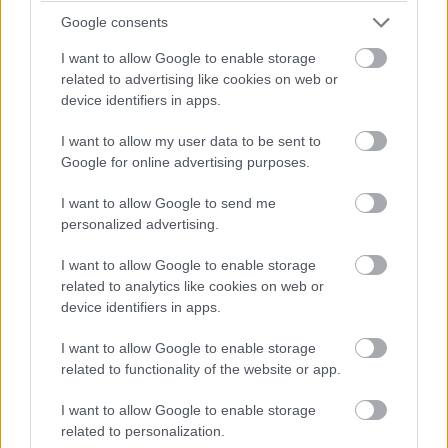
Google consents
és NASCAR is: mutatjuk a programot és a
közvetítéseket.
I want to allow Google to enable storage
related to advertising like cookies on web or
A menetrend ebben a cikkben található!
device identifiers in apps.
I want to allow my user data to be sent to
Podcast: Mi dönti el az F1-es vb-címet?
Google for online advertising purposes.
Helyszíni benyomások, tapasztalatok és
I want to allow Google to send me
personalized advertising.
információk a silverstone-i paddockból: a
Formula Podcast futamértékelőjében szóba
I want to allow Google to enable storage
kerül Antonelli kiesése, Russell formája, Leclerc
related to analytics like cookies on web or
device identifiers in apps.
fordulata, a Ferrari esélye, Verstappen dühe és
a McLaren frusztrációja is.
I want to allow Google to enable storage
related to functionality of the website or app.
A mikrofonok mögött Mészáros Sándor és
Gobodics Tamás!
I want to allow Google to enable storage
related to personalization.