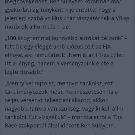
megnövekedhet. Ben Sulayem korábban már
gyakorlatilag tényként kijelentette, hogy a
jelenlegi szabályciklus után visszatérnek a V8-as
motorok a Formula-1-be.
„100 kilogrammal könnyebb autókat célzunk” –
lőtt be egy eléggé ambiciózus célt az FIA
elnöke, aki rámutatott: „Nem is az F1-es üzlet
itt a lényeg, hanem a versenyzőink élete a
legfontosabb.”
„Mennyivel rajtolsz, mennyit tankolsz, ezt
tanulmányozzuk most. Természetesen ha a
teljes versenyt teljesíteni akarod, akkor
nagyobb tankra van szükség, vagy ki kell állni
tankolni. Ezt vizsgáljuk” – mondta erről a The
Race szakportál által idézett Ben Sulayem.