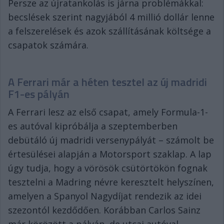
Persze az újratankolás is járna problémákkal:
becslések szerint nagyjából 4 millió dollár lenne
a felszerelések és azok szállításának költsége a
csapatok számára.
A Ferrari már a héten tesztel az új madridi
F1-es pályán
A Ferrari lesz az első csapat, amely Formula-1-
es autóval kipróbálja a szeptemberben
debütáló új madridi versenypályát – számolt be
értesülései alapján a Motorsport szaklap. A lap
úgy tudja, hogy a vörösök csütörtökön fognak
tesztelni a Madring névre keresztelt helyszínen,
amelyen a Spanyol Nagydíjat rendezik az idei
szezontól kezdődően. Korábban Carlos Sainz
már körözött a pályán, de utcai autóval.