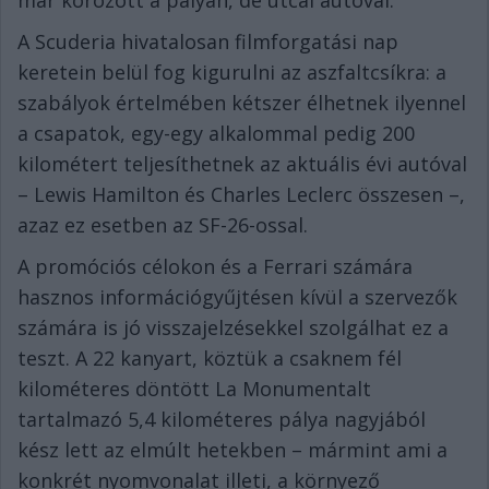
A Scuderia hivatalosan filmforgatási nap
keretein belül fog kigurulni az aszfaltcsíkra: a
szabályok értelmében kétszer élhetnek ilyennel
a csapatok, egy-egy alkalommal pedig 200
kilométert teljesíthetnek az aktuális évi autóval
– Lewis Hamilton és Charles Leclerc összesen –,
azaz ez esetben az SF-26-ossal.
A promóciós célokon és a Ferrari számára
hasznos információgyűjtésen kívül a szervezők
számára is jó visszajelzésekkel szolgálhat ez a
teszt. A 22 kanyart, köztük a csaknem fél
kilométeres döntött La Monumentalt
tartalmazó 5,4 kilométeres pálya nagyjából
kész lett az elmúlt hetekben – mármint ami a
konkrét nyomvonalat illeti, a környező