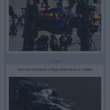
3 napja
Nem tud úrrá lenni a fékproblémákon a Cadillac