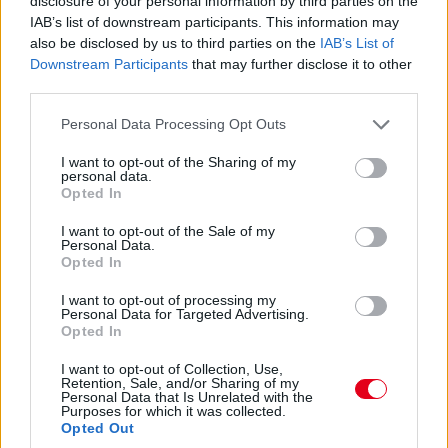
disclosure of your personal information by third parties on the
kerülhetett sor újraindításra.
IAB’s list of downstream participants. This information may
also be disclosed by us to third parties on the
IAB’s List of
„Beszélgethetünk arról, jó döntés volt-e a
Downstream Participants
that may further disclose it to other
third parties.
bokszba hívni Lewist. Ha nem állunk ki, akkor
Russell cserél friss lágyakra, előtte pedig
Please note that this website/app uses one or more Google
Personal Data Processing Opt Outs
services and may gather and store information including but
mindenki keményeken volt, szóval az is
not limited to your visit or usage behaviour. You may click to
I want to opt-out of the Sharing of my
kockázat lett volna. Kicsit meglepődtünk, hogy
personal data.
grant or deny consent to Google and its third-party tags to
Opted In
olyan sokáig kint maradt a biztonsági autó,
use your data for below specified purposes in below Google
consent section.
számítottunk újraindításra” – fogalmazott
I want to opt-out of the Sale of my
Personal Data.
Vasseur.
Opted In
I want to opt-out of processing my
Personal Data for Targeted Advertising.
MotoGP, WEC, TCR – a hétvége teljes
Opted In
menetrendje
I want to opt-out of Collection, Use,
Retention, Sale, and/or Sharing of my
A Sachsenringre látogat a nyári szünet előtt a
Personal Data that Is Unrelated with the
Purposes for which it was collected.
MotoGP, a WEC-ben Interlagosban jön a Le
Opted Out
Mans utáni első verseny, de lesz TCR, Superbike