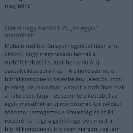
megítélni.”
Hibrid vagy turbó? FIA: „Az egyik”
maradhat!
Mohammed ben Sulayem egyértelműen arra
célzott, hogy megszabadulhatnak a
turbófeltöltőtől a 2031-ben induló új
szabályciklus során: az FIA elnöke szerint a
hibrid komponens kevésbé lesz jelentős, mint
jelenleg, de maradhat, viszont a turbónak csak
a hátulütőit látja – és szerinte a kettőből az
egyik maradhat az új motoroknál. Azt például
többször leszögezték a Szövetség és az F1
részéről is, hogy a gyártói igények miatt a
hibrid komponens biztosan maradni fog, ám