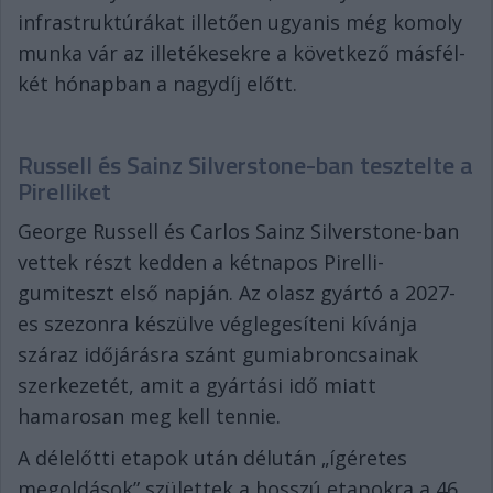
infrastruktúrákat illetően ugyanis még komoly
munka vár az illetékesekre a következő másfél-
két hónapban a nagydíj előtt.
Russell és Sainz Silverstone-ban tesztelte a
Pirelliket
George Russell és Carlos Sainz Silverstone-ban
vettek részt kedden a kétnapos Pirelli-
gumiteszt első napján. Az olasz gyártó a 2027-
es szezonra készülve véglegesíteni kívánja
száraz időjárásra szánt gumiabroncsainak
szerkezetét, amit a gyártási idő miatt
hamarosan meg kell tennie.
A délelőtti etapok után délután „ígéretes
megoldások” születtek a hosszú etapokra a 46