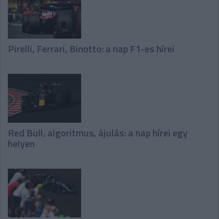
Pirelli, Ferrari, Binotto: a nap F1-es hírei
Red Bull, algoritmus, ájulás: a nap hírei egy
helyen