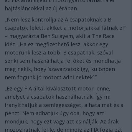
az FIA által kijelölt motorgyártó láthatna el
hajtásláncokkal az új érában.
„Nem lesz kontrollja az A csapatoknak a B
csapatok felett, akiket a motorjaikkal látnak el”
– magyarázta Ben Sulayem, akit a The Race
idéz. „Ha ez megfizethető lesz, akkor egy
motorunk lesz a többi B csapatnak, szóval
senki sem használhatja fel őket és mondhatja
meg nekik, hogy ’szavazzatok így, különben
nem fogunk jó motort adni nektek’.”
„Ez egy FIA által kiválasztott motor lenne,
amelyet a csapatok használhatnak. Így mi
irányíthatjuk a semlegességet, a hatalmat és a
pénzt. Nem adhatjuk úgy oda, hogy azt
mondjuk, hogy ezt vagy azt csinálják. Az árak
mozoghatnak fel-le, de mindig az FIA fogja ezt