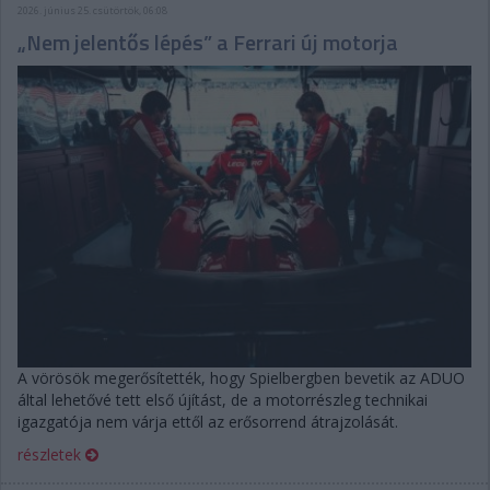
2026. június 25. csütörtök, 06:08
„Nem jelentős lépés” a Ferrari új motorja
A vörösök megerősítették, hogy Spielbergben bevetik az ADUO
által lehetővé tett első újítást, de a motorrészleg technikai
igazgatója nem várja ettől az erősorrend átrajzolását.
részletek