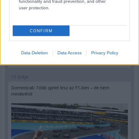
functionality and fraud prevention, and other
user protection.
CONFIRM
Data Deletion
Data Access
Privacy Policy
15 órája
Domenicali: Több sprint lesz az F1-ben – de nem
mindenhol