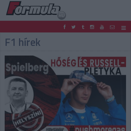
F1 hírek
F1
PARC FERMÉ
FORMULA
MOTOR
NEMZETKÖZI
HAZAI
RETRO
EGYÉB
PODCAST
SHOP
LIVE
TIPPJÁTÉK
DIGITÁLIS MAGAZIN
PONTÁLLÁSOK
VERSENYNAPTÁRAK