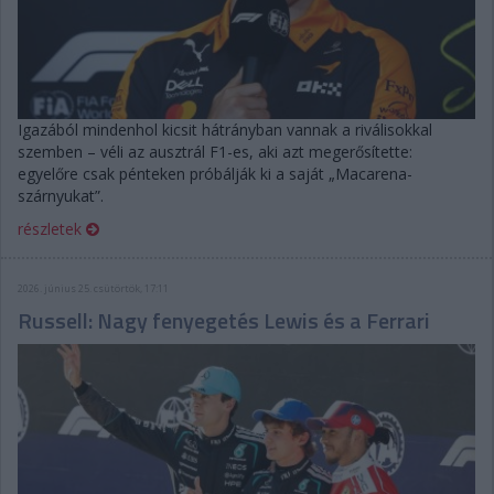
Igazából mindenhol kicsit hátrányban vannak a riválisokkal
szemben – véli az ausztrál F1-es, aki azt megerősítette:
egyelőre csak pénteken próbálják ki a saját „Macarena-
szárnyukat”.
részletek
2026. június 25. csütörtök, 17:11
Russell: Nagy fenyegetés Lewis és a Ferrari