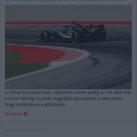
A Ferrari tisztázást kért, sajtóhírek szerint pedig az FIA akár már
a most hétvégi Osztrák Nagydíjtól arra kérheti a Mercedest,
hogy módosítson a diffúzorán.
részletek
2026. június 25. csütörtök, 11:30