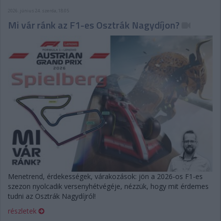
2026. június 24. szerda, 18:05
Mi vár ránk az F1-es Osztrák Nagydíjon?
Menetrend, érdekességek, várakozások: jön a 2026-os F1-es
szezon nyolcadik versenyhétvégéje, nézzük, hogy mit érdemes
tudni az Osztrák Nagydíjról!
részletek