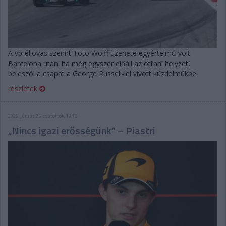
A vb-éllovas szerint Toto Wolff üzenete egyértelmű volt
Barcelona után: ha még egyszer előáll az ottani helyzet,
beleszól a csapat a George Russell-lel vívott küzdelmükbe.
részletek
2026. június 25. csütörtök, 19:18
„Nincs igazi erősségünk” – Piastri