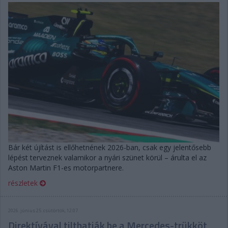
Bár két újítást is ellőhetnének 2026-ban, csak egy jelentősebb
lépést terveznek valamikor a nyári szünet körül – árulta el az
Aston Martin F1-es motorpartnere.
részletek
2026. június 25. csütörtök, 12:07
Direktívával tilthatják be a Mercedes-trükköt