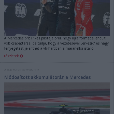
A Mercedes brit F1-es pilótája örül, hogy újra formába lendült
volt csapattársa, de tudja, hogy a vezetésével „érkezik” és nagy
fenyegetést jelenthet a vb-harcban a maranellói istálló.
részletek
2026. június 25. csütörtök, 16:40
Módosított akkumulátorán a Mercedes