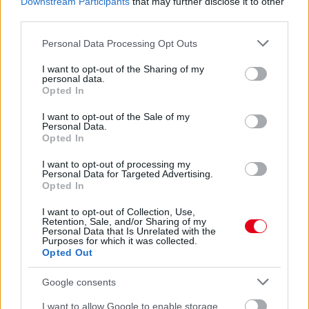
Downstream Participants
that may further disclose it to other
részletek
third parties.
Please note that this website/app uses one or more Google
Personal Data Processing Opt Outs
frissebb anyagok
korábbi anyagok
services and may gather and store information including but
not limited to your visit or usage behaviour. You may click to
I want to opt-out of the Sharing of my
personal data.
grant or deny consent to Google and its third-party tags to
Opted In
use your data for below specified purposes in below Google
consent section.
I want to opt-out of the Sale of my
Personal Data.
Opted In
I want to opt-out of processing my
Personal Data for Targeted Advertising.
Opted In
I want to opt-out of Collection, Use,
Retention, Sale, and/or Sharing of my
Personal Data that Is Unrelated with the
Purposes for which it was collected.
Opted Out
Google consents
I want to allow Google to enable storage