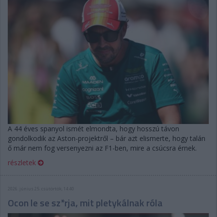
A 44 éves spanyol ismét elmondta, hogy hosszú távon
gondolkodik az Aston-projektről – bár azt elismerte, hogy talán
ő már nem fog versenyezni az F1-ben, mire a csúcsra érnek.
részletek
2026. június 25. csütörtök, 14:40
Ocon le se sz*rja, mit pletykálnak róla