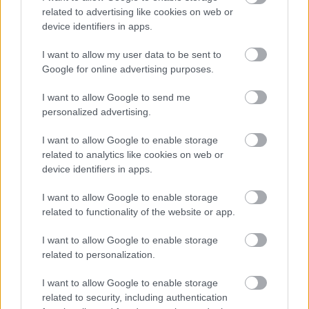
Hallgasd meg a Formula Podcast
related to advertising like cookies on web or
legfrissebb adását!
device identifiers in apps.
I want to allow my user data to be sent to
Google for online advertising purposes.
Kövess minket a Facebookon
I want to allow Google to send me
personalized advertising.
I want to allow Google to enable storage
related to analytics like cookies on web or
device identifiers in apps.
Parc Fermé
I want to allow Google to enable storage
related to functionality of the website or app.
11 órája
Eljegyezte kedvesét George Russell
I want to allow Google to enable storage
related to personalization.
I want to allow Google to enable storage
related to security, including authentication