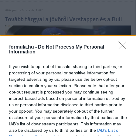
2026. június 24. szerda, 15:07
Tovább tárgyal a jövőről Verstappen és a Bull
formula.hu -
Do Not Process My Personal
Information
If you wish to opt-out of the sale, sharing to third parties, or
processing of your personal or sensitive information for
targeted advertising by us, please use the below opt-out
section to confirm your selection. Please note that after your
opt-out request is processed you may continue seeing
interest-based ads based on personal information utilized by
us or personal information disclosed to third parties prior to
your opt-out. You may separately opt-out of the further
Bár 2028 végéig szól a szerződése az energiaitalosokkal, a
disclosure of your personal information by third parties on the
négyszeres F1-es világbajnok maradása így sem garantált
egyelőre: a Red Bull hazai nagydíján folytatódhatnak az
IAB’s list of downstream participants. This information may
egyeztetések.
also be disclosed by us to third parties on the
IAB’s List of