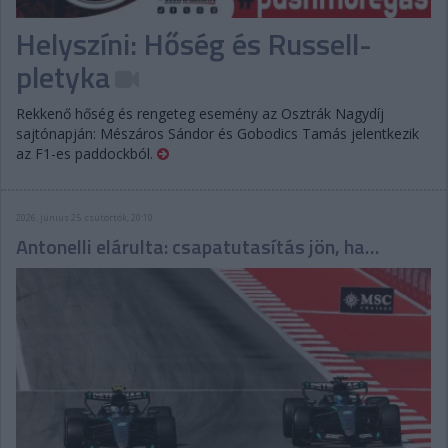
Helyszíni: Hőség és Russell-
pletyka
Rekkenő hőség és rengeteg esemény az Osztrák Nagydíj
sajtónapján: Mészáros Sándor és Gobodics Tamás jelentkezik
az F1-es paddockból.
2026. június 25. csütörtök, 20:10
Antonelli elárulta: csapatutasítás jön, ha…