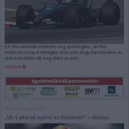
Ezt Kimi Antonelli erősítette meg Spielbergben, aki friss
erőforrást is kap a hétvégére azok után, hogy Barcelonában az
utolsó körökben állt meg alatta az autó.
részletek
2026. június 25. csütörtök, 16:14
„Vb-t akarok nyerni az Astonnal!” – Alonso