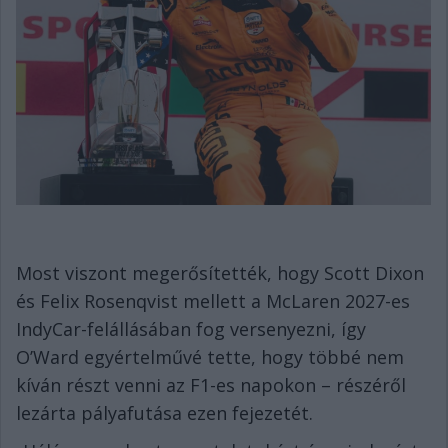
Most viszont megerősítették, hogy Scott Dixon
és Felix Rosenqvist mellett a McLaren 2027-es
IndyCar-felállásában fog versenyezni, így
O’Ward egyértelművé tette, hogy többé nem
kíván részt venni az F1-es napokon – részéről
lezárta pályafutása ezen fejezetét.