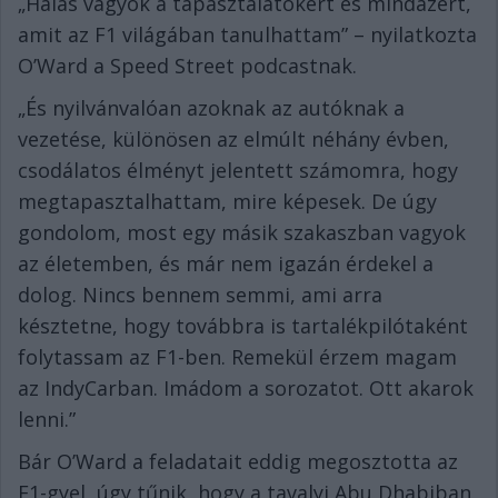
„Hálás vagyok a tapasztalatokért és mindazért,
amit az F1 világában tanulhattam” – nyilatkozta
O’Ward a Speed Street podcastnak.
„És nyilvánvalóan azoknak az autóknak a
vezetése, különösen az elmúlt néhány évben,
csodálatos élményt jelentett számomra, hogy
megtapasztalhattam, mire képesek. De úgy
gondolom, most egy másik szakaszban vagyok
az életemben, és már nem igazán érdekel a
dolog. Nincs bennem semmi, ami arra
késztetne, hogy továbbra is tartalékpilótaként
folytassam az F1-ben. Remekül érzem magam
az IndyCarban. Imádom a sorozatot. Ott akarok
lenni.”
Bár O’Ward a feladatait eddig megosztotta az
F1-gyel, úgy tűnik, hogy a tavalyi Abu Dhabiban