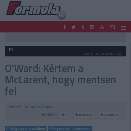
F1
PARC FERMÉ
FORMULA
MOTOR
F1
NEMZETKÖZI
HAZAI
2026. július 9. csütörtök, 11:08
RETRO
EGYÉB
O'Ward: Kértem a
PODCAST
SHOP
McLarent, hogy mentsen
LIVE
TIPPJÁTÉK
DIGITÁLIS MAGAZIN
PONTÁLLÁSOK
fel
VERSENYNAPTÁRAK
Szerző:
Gobodics Tamás
Címkék:
F1
INDYCAR
O'WARD
Megosztás e-mailben
Megosztás Facebookon