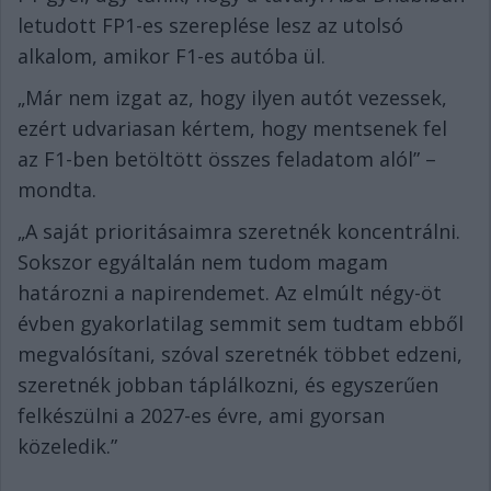
letudott FP1-es szereplése lesz az utolsó
alkalom, amikor F1-es autóba ül.
„Már nem izgat az, hogy ilyen autót vezessek,
ezért udvariasan kértem, hogy mentsenek fel
az F1-ben betöltött összes feladatom alól” –
mondta.
„A saját prioritásaimra szeretnék koncentrálni.
Sokszor egyáltalán nem tudom magam
határozni a napirendemet. Az elmúlt négy-öt
évben gyakorlatilag semmit sem tudtam ebből
megvalósítani, szóval szeretnék többet edzeni,
szeretnék jobban táplálkozni, és egyszerűen
felkészülni a 2027-es évre, ami gyorsan
közeledik.”