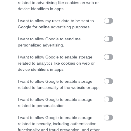
Óriási bevétel-visszaesést könyvelhetett el az F1 a
related to advertising like cookies on web or
második negyedévben
device identifiers in apps.
I want to allow my user data to be sent to
Google for online advertising purposes.
I want to allow Google to send me
personalized advertising.
I want to allow Google to enable storage
related to analytics like cookies on web or
device identifiers in apps.
I want to allow Google to enable storage
related to functionality of the website or app.
I want to allow Google to enable storage
7 órája
related to personalization.
Kerékpáros világbajnokságra kvalifikálta magát Bottas az
I want to allow Google to enable storage
F1-es nyári szünetben
related to security, including authentication
functionality and fraud prevention, and other