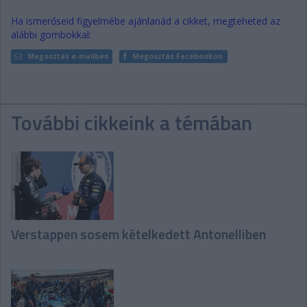
Ha ismerőseid figyelmébe ajánlanád a cikket, megteheted az
alábbi gombokkal:
Megosztás e-mailben
Megosztás Facebookon
További cikkeink a témában
Verstappen sosem kételkedett Antonelliben