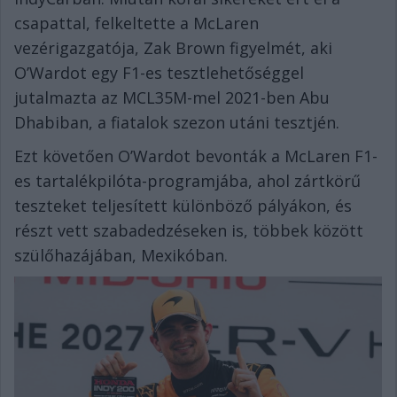
csapattal, felkeltette a McLaren
vezérigazgatója, Zak Brown figyelmét, aki
O’Wardot egy F1-es tesztlehetőséggel
jutalmazta az MCL35M-mel 2021-ben Abu
Dhabiban, a fiatalok szezon utáni tesztjén.
Ezt követően O’Wardot bevonták a McLaren F1-
es tartalékpilóta-programjába, ahol zártkörű
teszteket teljesített különböző pályákon, és
részt vett szabadedzéseken is, többek között
szülőhazájában, Mexikóban.