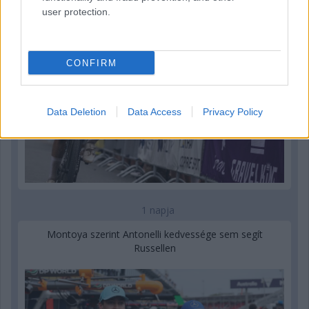
user protection.
CONFIRM
Data Deletion
Data Access
Privacy Policy
1 napja
Montoya szerint Antonelli kedvessége sem segít
Russellen