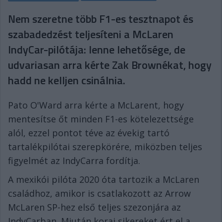
Nem szeretne több F1-es tesztnapot és
szabadedzést teljesíteni a McLaren
IndyCar-pilótája: lenne lehetősége, de
udvariasan arra kérte Zak Brownékat, hogy
hadd ne kelljen csinálnia.
Pato O'Ward arra kérte a McLarent, hogy
mentesítse őt minden F1-es kötelezettsége
alól, ezzel pontot téve az évekig tartó
tartalékpilótai szerepkörére, miközben teljes
figyelmét az IndyCarra fordítja.
A mexikói pilóta 2020 óta tartozik a McLaren
családhoz, amikor is csatlakozott az Arrow
McLaren SP-hez első teljes szezonjára az
IndyCarban. Miután korai sikereket ért el a