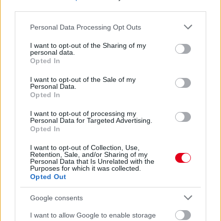
third parties.
43 perce
Please note that this website/app uses one or more Google
Personal Data Processing Opt Outs
services and may gather and store information including but
Sajtó: Az Aston Martintól érkezik Lambiase utódja a Red
not limited to your visit or usage behaviour. You may click to
I want to opt-out of the Sharing of my
Bullhoz?
personal data.
grant or deny consent to Google and its third-party tags to
Opted In
use your data for below specified purposes in below Google
consent section.
I want to opt-out of the Sale of my
Personal Data.
Opted In
I want to opt-out of processing my
Personal Data for Targeted Advertising.
Opted In
I want to opt-out of Collection, Use,
Retention, Sale, and/or Sharing of my
Personal Data that Is Unrelated with the
Purposes for which it was collected.
Opted Out
Google consents
5 órája
I want to allow Google to enable storage