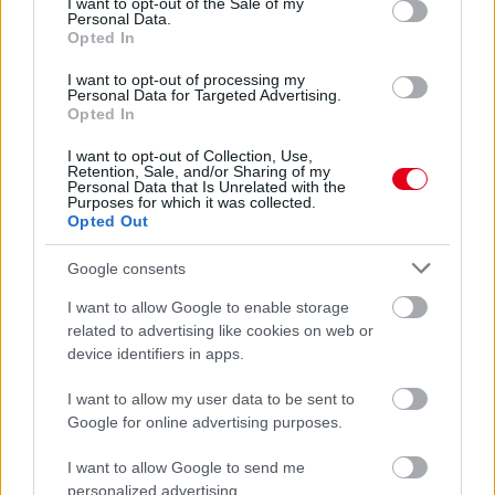
I want to opt-out of the Sale of my
Personal Data.
Opted In
6 órája
I want to opt-out of processing my
Personal Data for Targeted Advertising.
Óriási bevétel-visszaesést könyvelhetett el az F1 a
Opted In
második negyedévben
I want to opt-out of Collection, Use,
Retention, Sale, and/or Sharing of my
Personal Data that Is Unrelated with the
Purposes for which it was collected.
Opted Out
Google consents
I want to allow Google to enable storage
related to advertising like cookies on web or
device identifiers in apps.
I want to allow my user data to be sent to
Google for online advertising purposes.
I want to allow Google to send me
8 órája
personalized advertising.