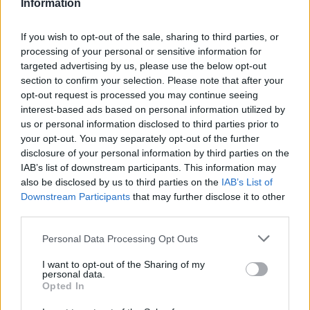
Information
If you wish to opt-out of the sale, sharing to third parties, or
processing of your personal or sensitive information for
targeted advertising by us, please use the below opt-out
section to confirm your selection. Please note that after your
1 órája
opt-out request is processed you may continue seeing
interest-based ads based on personal information utilized by
Sajtó: Az Aston Martintól érkezik Lambiase utódja a Red
us or personal information disclosed to third parties prior to
Bullhoz?
your opt-out. You may separately opt-out of the further
disclosure of your personal information by third parties on the
IAB’s list of downstream participants. This information may
also be disclosed by us to third parties on the
IAB’s List of
Downstream Participants
that may further disclose it to other
third parties.
Please note that this website/app uses one or more Google
Personal Data Processing Opt Outs
services and may gather and store information including but
not limited to your visit or usage behaviour. You may click to
I want to opt-out of the Sharing of my
personal data.
grant or deny consent to Google and its third-party tags to
Opted In
use your data for below specified purposes in below Google
consent section.