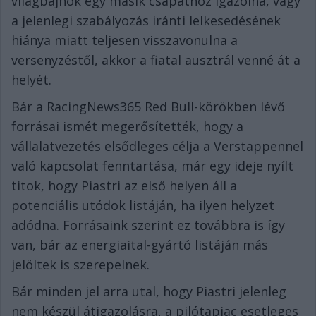
világbajnok egy másik csapathoz igazolna, vagy
a jelenlegi szabályozás iránti lelkesedésének
hiánya miatt teljesen visszavonulna a
versenyzéstől, akkor a fiatal ausztrál venné át a
helyét.
Bár a RacingNews365 Red Bull-körökben lévő
forrásai ismét megerősítették, hogy a
vállalatvezetés elsődleges célja a Verstappennel
való kapcsolat fenntartása, már egy ideje nyílt
titok, hogy Piastri az első helyen áll a
potenciális utódok listáján, ha ilyen helyzet
adódna. Forrásaink szerint ez továbbra is így
van, bár az energiaital-gyártó listáján más
jelöltek is szerepelnek.
Bár minden jel arra utal, hogy Piastri jelenleg
nem készül átigazolásra, a pilótapiac esetleges