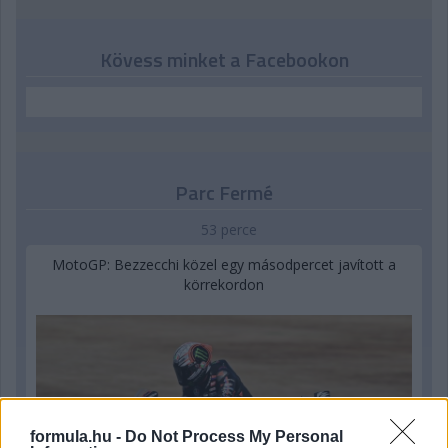
Kövess minket a Facebookon
Parc Fermé
53 perce
MotoGP: Bezzecchi közel egy másodpercet javított a
körrekordon
formula.hu -
Do Not Process My Personal