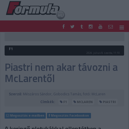
F1
PARC FERMÉ
FORMULA
MOTOR
F1
NEMZETKÖZI
HAZAI
2026. július 8. szerda, 11:10
RETRO
EGYÉB
Piastri nem akar távozni a
PODCAST
SHOP
McLarentől
LIVE
TIPPJÁTÉK
DIGITÁLIS MAGAZIN
PONTÁLLÁSOK
VERSENYNAPTÁRAK
Szerző:
Mészáros Sándor, Gobodics Tamás, fotó: McLaren
Címkék:
F1
MCLAREN
PIASTRI
Megosztás e-mailben
Megosztás Facebookon
A keringő pletykákkal ellentétben a