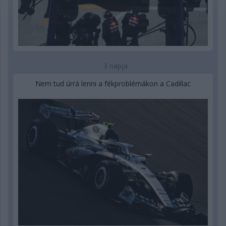
3 napja
Nem tud úrrá lenni a fékproblémákon a Cadillac