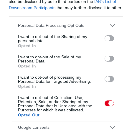
also be disclosed by us to third parties on the
IAB’s List of
Downstream Participants
that may further disclose it to other
2 napja
third parties.
Ilyen lehet a jövő F1-es szabályrendszere Domenicali
Please note that this website/app uses one or more Google
Personal Data Processing Opt Outs
szerint
services and may gather and store information including but
not limited to your visit or usage behaviour. You may click to
I want to opt-out of the Sharing of my
personal data.
grant or deny consent to Google and its third-party tags to
Opted In
use your data for below specified purposes in below Google
consent section.
I want to opt-out of the Sale of my
Personal Data.
Opted In
I want to opt-out of processing my
Personal Data for Targeted Advertising.
Opted In
I want to opt-out of Collection, Use,
Retention, Sale, and/or Sharing of my
Personal Data that Is Unrelated with the
Purposes for which it was collected.
Opted Out
2 napja
Google consents
Újabb korábbi F2-es bajnok folytatja a Formula-E-ben