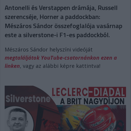
Antonelli és Verstappen drámája, Russell
szerencséje, Horner a paddockban:
Mészáros Sándor összefoglalója vasárnap
este a silverstone-i F1-es paddockból.
Mészáros Sándor helyszíni videóját
megtaláljátok YouTube-csatornánkon ezen a
linken
, vagy az alábbi képre kattintva!