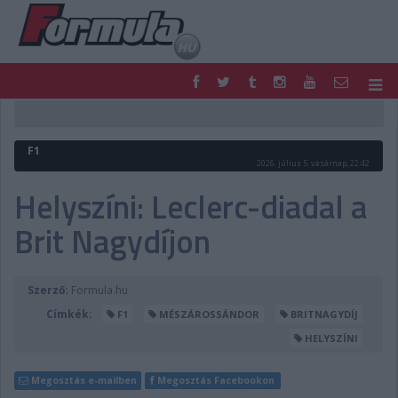
F1
PARC FERMÉ
FORMULA
MOTOR
F1
NEMZETKÖZI
HAZAI
2026. július 5. vasárnap, 22:42
RETRO
EGYÉB
Helyszíni: Leclerc-diadal a
PODCAST
SHOP
Brit Nagydíjon
LIVE
TIPPJÁTÉK
DIGITÁLIS MAGAZIN
PONTÁLLÁSOK
VERSENYNAPTÁRAK
Szerző:
Formula.hu
Címkék:
F1
MÉSZÁROSSÁNDOR
BRITNAGYDÍJ
HELYSZÍNI
Megosztás e-mailben
Megosztás Facebookon