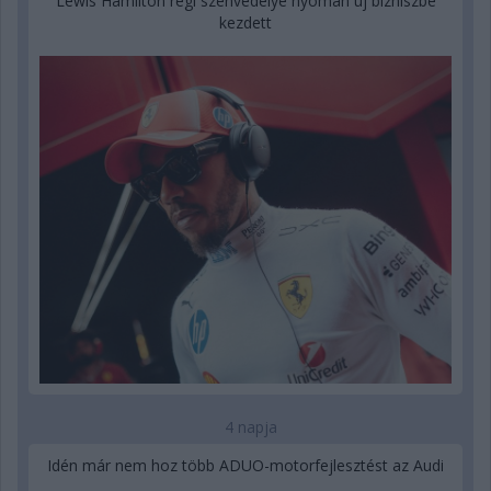
Lewis Hamilton régi szenvedélye nyomán új bizniszbe
kezdett
4 napja
Idén már nem hoz több ADUO-motorfejlesztést az Audi