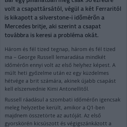
volt a csapattársától, végül a két Ferraritól
is kikapott a silverstone-i időmérőn a
Mercedes britje, aki szerint a csapat
továbbra is keresi a probléma okát.
Három és fél tized tegnap, három és fél tized
ma – George Russell lemaradása mindkét
időmérőn ennyi volt az első helyhez képest. A
múlt heti győzelme után ez egy küzdelmes
hétvége a brit számára, akinek újabb csapást
kell elszenvednie Kimi Antonellitől.
Russell ráadásul a szombati időmérőn igencsak
meleg helyzetbe került, amikor a Q1-ben
majdnem összetörte az autóját. Az első
gyorskörén kicsúszott és végigszánkázott a