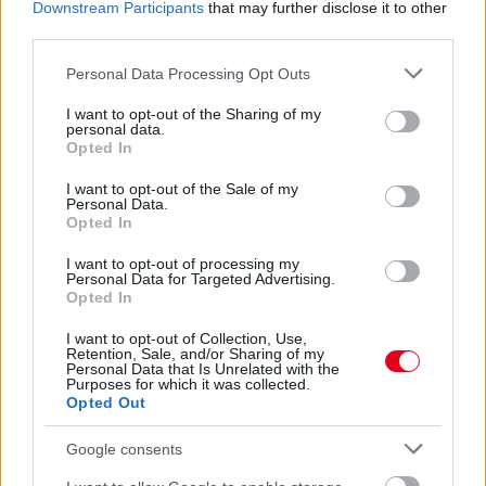
13 órája
Downstream Participants
that may further disclose it to other
third parties.
Sajtó: Az Aston Martintól érkezik Lambiase utódja a Red
Bullhoz?
Please note that this website/app uses one or more Google
Personal Data Processing Opt Outs
services and may gather and store information including but
not limited to your visit or usage behaviour. You may click to
I want to opt-out of the Sharing of my
personal data.
grant or deny consent to Google and its third-party tags to
Opted In
use your data for below specified purposes in below Google
consent section.
I want to opt-out of the Sale of my
Personal Data.
Opted In
I want to opt-out of processing my
Personal Data for Targeted Advertising.
Opted In
I want to opt-out of Collection, Use,
Retention, Sale, and/or Sharing of my
Personal Data that Is Unrelated with the
Purposes for which it was collected.
Opted Out
18 órája
Google consents
Óriási bevétel-visszaesést könyvelhetett el az F1 a
második negyedévben