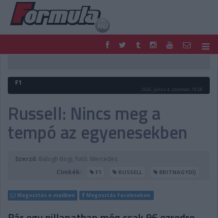
F1
PARC FERMÉ
FORMULA
MOTOR
F1
NEMZETKÖZI
HAZAI
2026. július 4. szombat, 19:28
RETRO
EGYÉB
Russell: Nincs meg a
PODCAST
SHOP
tempó az egyenesekben
LIVE
TIPPJÁTÉK
DIGITÁLIS MAGAZIN
PONTÁLLÁSOK
VERSENYNAPTÁRAK
Szerző:
Balogh Bogi, fotó: Mercedes
Címkék:
F1
RUSSELL
BRITNAGYDÍJ
Megosztás e-mailben
Megosztás Facebookon
Bár egy pillanatban még csak 96 ezredre