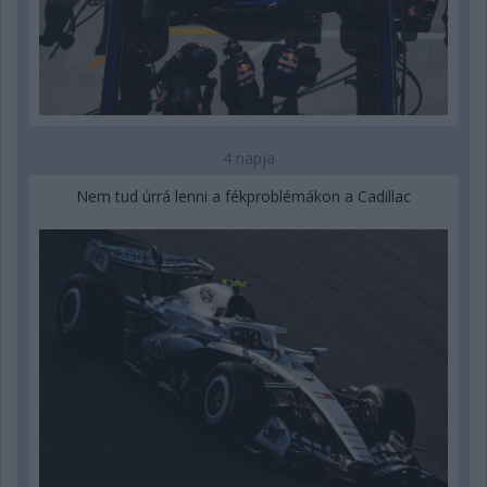
4 napja
Nem tud úrrá lenni a fékproblémákon a Cadillac