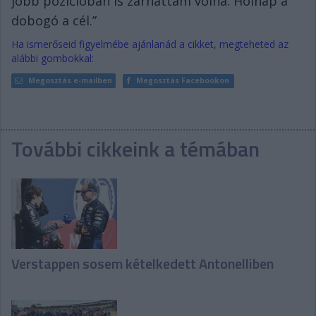
jobb pozícióban is zárhattam volna. Holnap a
dobogó a cél.”
Ha ismerőseid figyelmébe ajánlanád a cikket, megteheted az
alábbi gombokkal:
Megosztás e-mailben
Megosztás Facebookon
További cikkeink a témában
Verstappen sosem kételkedett Antonelliben