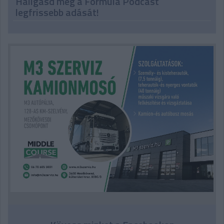
Hallgasd meg a Formula Podcast
legfrissebb adását!