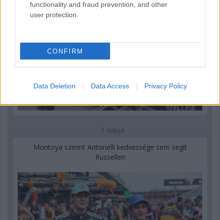
functionality and fraud prevention, and other
user protection.
CONFIRM
Data Deletion
Data Access
Privacy Policy
1 napja
Montoya szerint Antonelli kedvessége sem segít
Russellen