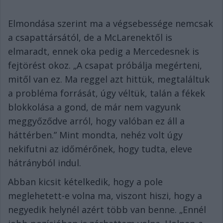
Elmondása szerint ma a végsebessége nemcsak
a csapattársától, de a McLarenektől is
elmaradt, ennek oka pedig a Mercedesnek is
fejtörést okoz. „A csapat próbálja megérteni,
mitől van ez. Ma reggel azt hittük, megtaláltuk
a probléma forrását, úgy véltük, talán a fékek
blokkolása a gond, de már nem vagyunk
meggyőződve arról, hogy valóban ez áll a
háttérben.” Mint mondta, nehéz volt úgy
nekifutni az időmérőnek, hogy tudta, eleve
hátrányból indul.
Abban kicsit kételkedik, hogy a pole
meglehetett-e volna ma, viszont hiszi, hogy a
negyedik helynél azért több van benne. „Ennél