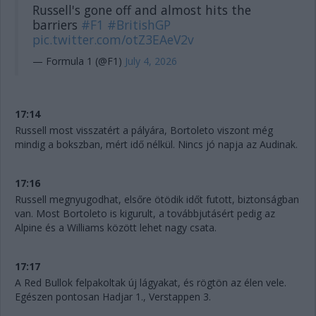
Russell's gone off and almost hits the
barriers
#F1
#BritishGP
pic.twitter.com/otZ3EAeV2v
— Formula 1 (@F1)
July 4, 2026
17:14
Russell most visszatért a pályára, Bortoleto viszont még
mindig a bokszban, mért idő nélkül. Nincs jó napja az Audinak.
17:16
Russell megnyugodhat, elsőre ötödik időt futott, biztonságban
van. Most Bortoleto is kigurult, a továbbjutásért pedig az
Alpine és a Williams között lehet nagy csata.
17:17
A Red Bullok felpakoltak új lágyakat, és rögtön az élen vele.
Egészen pontosan Hadjar 1., Verstappen 3.