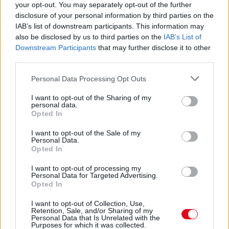
your opt-out. You may separately opt-out of the further
disclosure of your personal information by third parties on the
IAB’s list of downstream participants. This information may
also be disclosed by us to third parties on the
IAB’s List of
Ez volt az F1-es Belga Nagydíj harmadik
Downstream Participants
that may further disclose it to other
szabadedzése
third parties.
Please note that this website/app uses one or more Google
Personal Data Processing Opt Outs
services and may gather and store information including but
not limited to your visit or usage behaviour. You may click to
I want to opt-out of the Sharing of my
Hallgasd meg a Formula Podcast
personal data.
grant or deny consent to Google and its third-party tags to
Opted In
legfrissebb adását!
use your data for below specified purposes in below Google
consent section.
I want to opt-out of the Sale of my
Personal Data.
Opted In
I want to opt-out of processing my
Personal Data for Targeted Advertising.
Opted In
I want to opt-out of Collection, Use,
Retention, Sale, and/or Sharing of my
Personal Data that Is Unrelated with the
Purposes for which it was collected.