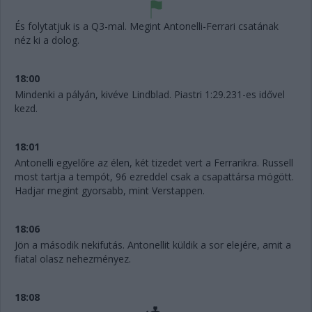
És folytatjuk is a Q3-mal. Megint Antonelli-Ferrari csatának
néz ki a dolog.
18:00
Mindenki a pályán, kivéve Lindblad. Piastri 1:29.231-es idővel
kezd.
18:01
Antonelli egyelőre az élen, két tizedet vert a Ferrarikra. Russell
most tartja a tempót, 96 ezreddel csak a csapattársa mögött.
Hadjar megint gyorsabb, mint Verstappen.
18:06
Jön a második nekifutás. Antonellit küldik a sor elejére, amit a
fiatal olasz nehezményez.
18:08