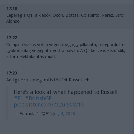
17:19
Lepereg a Q1, a kiesők: Ocon, Bottas, Colapinto, Perez, Stroll,
Alonso.
17:22
Colapintónak is volt a végén még egy pillanata, megpördült és
gyakorlatilag végigpattogott a pályán. A Q2 késve is kezdődik,
a törmeléktakarítás miatt.
17:23
Addig nézzük meg, mi is történt Russell-lel:
Here's a look at what happened to Russell
#F1
#BritishGP
pic.twitter.com/7x2uI5CW1o
— Formula 1 (@F1)
July 4, 2026