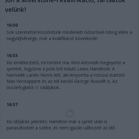
velünk!
16:50
Sok szeretettel köszöntünk mindenkit! Gőzerővel robog előre a
nagydíjhétvége, már a kvalifikáció következik!
16:53
Kis emlékeztető, mi történt ma: Kimi Antonelli megnyerte a
sprintet, legyűrve a pole-ból induló Lewis Hamiltont. A
harmadik Lando Norris lett, aki lenyomta a rosszul startoló
Max Verstappent és az elé kerülő George Russellt is. Az
összefoglalót
itt
találjátok.
16:57
Kis időjárás-jelentés: Hamilton már a sprint után is
panaszkodott a szélre, és nem igazán változott az idő.