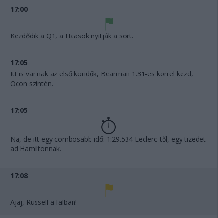
17:00
Kezdődik a Q1, a Haasok nyitják a sort.
17:05
Itt is vannak az első köridők, Bearman 1:31-es körrel kezd,
Ocon szintén.
17:05
Na, de itt egy combosabb idő: 1:29.534 Leclerc-től, egy tizedet
ad Hamiltonnak.
17:08
Ajaj, Russell a falban!