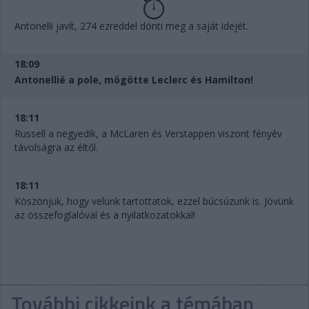
Antonelli javít, 274 ezreddel dönti meg a saját idejét.
18:09
Antonellié a pole, mögötte Leclerc és Hamilton!
18:11
Russell a negyedik, a McLaren és Verstappen viszont fényév
távolságra az éltől.
18:11
Köszönjük, hogy velünk tartottatok, ezzel búcsúzunk is. Jövünk
az összefoglalóval és a nyilatkozatokkal!
További cikkeink a témában