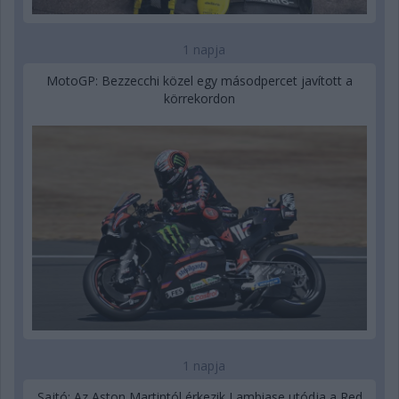
1 napja
MotoGP: Bezzecchi közel egy másodpercet javított a
körrekordon
1 napja
Sajtó: Az Aston Martintól érkezik Lambiase utódja a Red