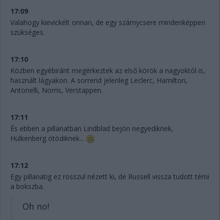
17:09
Valahogy kievickélt onnan, de egy szárnycsere mindenképpen
szükséges.
17:10
Közben egyébiránt megérkeztek az első körök a nagyoktól is,
használt lágyakon. A sorrend jelenleg Leclerc, Hamilton,
Antonelli, Norris, Verstappen.
17:11
És ebben a pillanatban Lindblad bejön negyediknek,
Hülkenberg ötödiknek...
17:12
Egy pillanatig ez rosszul nézett ki, de Russell vissza tudott térni
a bokszba.
Oh no!