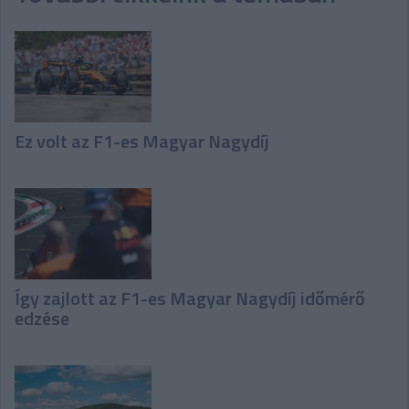
Ez volt az F1-es Magyar Nagydíj
Így zajlott az F1-es Magyar Nagydíj időmérő
edzése