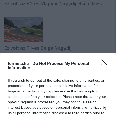
Ez volt az F1-es Magyar Nagydíj első edzése
Ez volt az F1-es Belga Nagydíj
formula.hu -
Do Not Process My Personal
Information
If you wish to opt-out of the sale, sharing to third parties, or
processing of your personal or sensitive information for
Ez volt az F1-es Belga Nagydíj időmérő edzése
targeted advertising by us, please use the below opt-out
section to confirm your selection. Please note that after your
opt-out request is processed you may continue seeing
interest-based ads based on personal information utilized by
us or personal information disclosed to third parties prior to