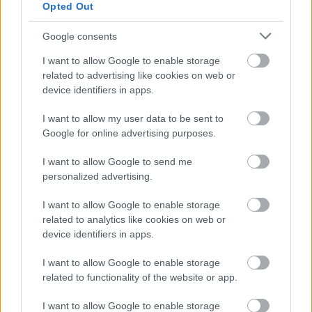
Opted Out
Google consents
I want to allow Google to enable storage
related to advertising like cookies on web or
device identifiers in apps.
I want to allow my user data to be sent to
Google for online advertising purposes.
Kövess minket a Facebookon
I want to allow Google to send me
personalized advertising.
I want to allow Google to enable storage
related to analytics like cookies on web or
Parc Fermé
device identifiers in apps.
1 órája
I want to allow Google to enable storage
related to functionality of the website or app.
„Lando és Oscar kapcsolata csak még erősebbé vált a
tavalyi év után” – Stella
I want to allow Google to enable storage