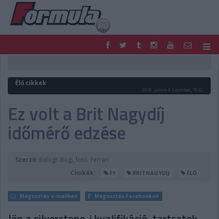
F1
PARC FERMÉ
FORMULA
MOTOR
Élő cikkek
NEMZETKÖZI
HAZAI
2026. július 4. szombat, 16:42
RETRO
EGYÉB
Ez volt a Brit Nagydíj
PODCAST
SHOP
időmérő edzése
LIVE
TIPPJÁTÉK
DIGITÁLIS MAGAZIN
PONTÁLLÁSOK
VERSENYNAPTÁRAK
Szerző:
Balogh Bogi, fotó: Ferrari
Címkék:
F1
BRITNAGYDÍJ
ÉLŐ
Megosztás e-mailben
Megosztás Facebookon
Jön a silverstone-i kvalifikáció, tartsatok