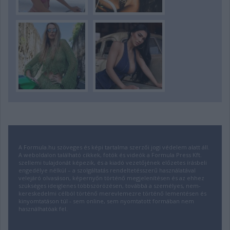
A Formula.hu szöveges és képi tartalma szerzői jogi védelem alatt áll.
A weboldalon található cikkek, fotók és videók a Formula Press Kft.
szellemi tulajdonát képezik, és a kiadó vezetőjének előzetes írásbeli
engedélye nélkül – a szolgáltatás rendeltetésszerű használatával
velejáró olvasáson, képernyőn történő megjelenítésen és az ehhez
szükséges ideiglenes többszörözésen, továbbá a személyes, nem-
kereskedelmi célból történő merevlemezre történő lementésen és
kinyomtatáson túl - sem online, sem nyomtatott formában nem
használhatóak fel.