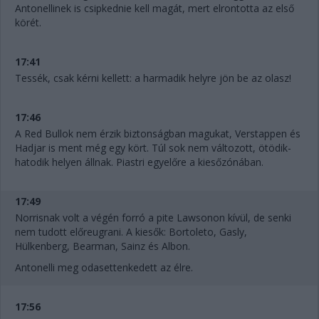
Antonellinek is csipkednie kell magát, mert elrontotta az első
körét.
17:41
Tessék, csak kérni kellett: a harmadik helyre jön be az olasz!
17:46
A Red Bullok nem érzik biztonságban magukat, Verstappen és
Hadjar is ment még egy kört. Túl sok nem változott, ötödik-
hatodik helyen állnak. Piastri egyelőre a kiesőzónában.
17:49
Norrisnak volt a végén forró a pite Lawsonon kívül, de senki
nem tudott előreugrani. A kiesők: Bortoleto, Gasly,
Hülkenberg, Bearman, Sainz és Albon.
Antonelli meg odasettenkedett az élre.
17:56