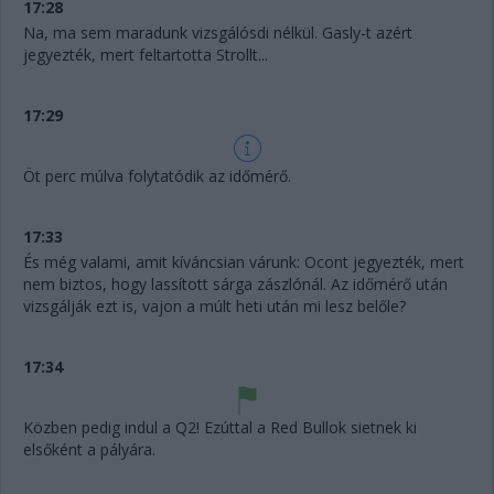
17:28
Na, ma sem maradunk vizsgálósdi nélkül. Gasly-t azért
jegyezték, mert feltartotta Strollt...
17:29
Öt perc múlva folytatódik az időmérő.
17:33
És még valami, amit kíváncsian várunk: Ocont jegyezték, mert
nem biztos, hogy lassított sárga zászlónál. Az időmérő után
vizsgálják ezt is, vajon a múlt heti után mi lesz belőle?
17:34
Közben pedig indul a Q2! Ezúttal a Red Bullok sietnek ki
elsőként a pályára.