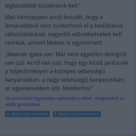
legközelebb küzdenünk kell.”
Max Verstappen arról beszélt, hogy a
lemaradásuk nem tüntethető el a beállítások
változtatásával, nagyobb előrelépéseket kell
tenniük, amivel Mekies is egyetértett.
„Maxnak igaza van. Már nem egyetlen dologról
van szó. Arról van szó, hogy egy kicsit javítsunk
a teljesítményen a közepes sebességű
kanyarokban, a nagy sebességű kanyarokban,
az egyenesekben stb. Mindenhol.”
Ha ismerőseid figyelmébe ajánlanád a cikket, megteheted az
alábbi gombokkal:
Megosztás e-mailben
Megosztás Facebookon