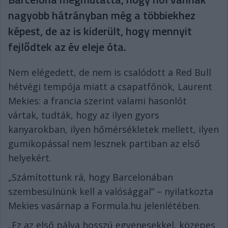
nagyobb hátrányban még a többiekhez
képest, de az is kiderült, hogy mennyit
fejlődtek az év eleje óta.
Nem elégedett, de nem is csalódott a Red Bull
hétvégi tempója miatt a csapatfőnök, Laurent
Mekies: a francia szerint valami hasonlót
vártak, tudták, hogy az ilyen gyors
kanyarokban, ilyen hőmérsékletek mellett, ilyen
gumikopással nem lesznek partiban az első
helyekért.
„Számítottunk rá, hogy Barcelonában
szembesülnünk kell a valósággal” – nyilatkozta
Mekies vasárnap a Formula.hu jelenlétében.
„Ez az első pálya hosszú egyenesekkel, közepes