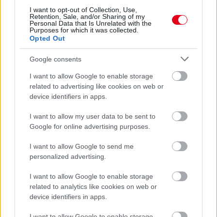
I want to opt-out of Collection, Use,
Retention, Sale, and/or Sharing of my
Personal Data that Is Unrelated with the
Purposes for which it was collected.
Opted Out
Google consents
I want to allow Google to enable storage
related to advertising like cookies on web or
device identifiers in apps.
I want to allow my user data to be sent to
Google for online advertising purposes.
1 napja
I want to allow Google to send me
Hakkinen megtartaná a Norris-Piastri párost a
personalized advertising.
McLarennél, nem borítaná fel Verstappenért
I want to allow Google to enable storage
related to analytics like cookies on web or
device identifiers in apps.
I want to allow Google to enable storage