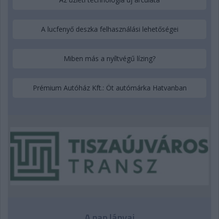
A lucfenyő deszka felhasználási lehetőségei
Miben más a nyíltvégű lízing?
Prémium Autóház Kft.: Öt autómárka Hatvanban
A nap lányai