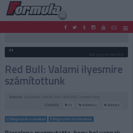
F1
PARC FERMÉ
FORMULA
MOTOR
F1
NEMZETKÖZI
HAZAI
2026. június 16. kedd, 09:47
RETRO
EGYÉB
Red Bull: Valami ilyesmire
PODCAST
SHOP
számítottunk
LIVE
TIPPJÁTÉK
DIGITÁLIS MAGAZIN
PONTÁLLÁSOK
VERSENYNAPTÁRAK
Szerző:
Gobodics Tamás, fotó: Red Bull Content Pool
Címkék:
F1
REDBULL
MEKIES
Megosztás e-mailben
Megosztás Facebookon
Barcelona megmutatta, hogy hol vannak