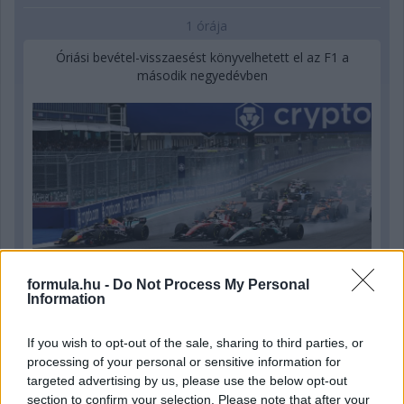
1 órája
Óriási bevétel-visszaesést könyvelhetett el az F1 a
második negyedévben
formula.hu -
Do Not Process My Personal
Information
If you wish to opt-out of the sale, sharing to third parties, or
processing of your personal or sensitive information for
4 órája
targeted advertising by us, please use the below opt-out
Kerékpáros világbajnokságra kvalifikálta magát Bottas az
section to confirm your selection. Please note that after your