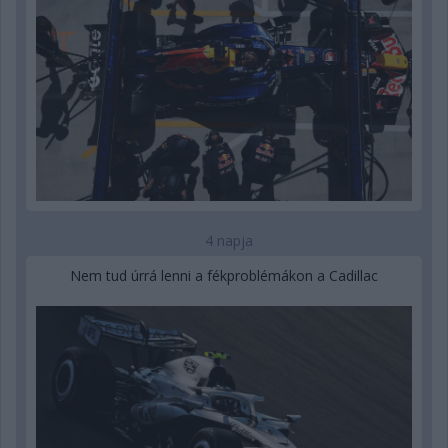
4 napja
Nem tud úrrá lenni a fékproblémákon a Cadillac