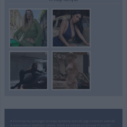
A Formula.hu szöveges és képi tartalma szerzői jogi védelem alatt áll.
A weboldalon található cikkek, fotók és videók a Formula Press Kft.