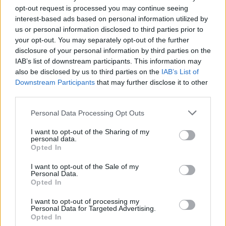
F1-es nyári szünetben
opt-out request is processed you may continue seeing
interest-based ads based on personal information utilized by
us or personal information disclosed to third parties prior to
your opt-out. You may separately opt-out of the further
disclosure of your personal information by third parties on the
IAB’s list of downstream participants. This information may
also be disclosed by us to third parties on the
IAB’s List of
Downstream Participants
that may further disclose it to other
third parties.
Please note that this website/app uses one or more Google
Personal Data Processing Opt Outs
services and may gather and store information including but
not limited to your visit or usage behaviour. You may click to
I want to opt-out of the Sharing of my
personal data.
grant or deny consent to Google and its third-party tags to
Opted In
use your data for below specified purposes in below Google
consent section.
I want to opt-out of the Sale of my
Personal Data.
1 napja
Opted In
Montoya szerint Antonelli kedvessége sem segít
I want to opt-out of processing my
Russellen
Personal Data for Targeted Advertising.
Opted In