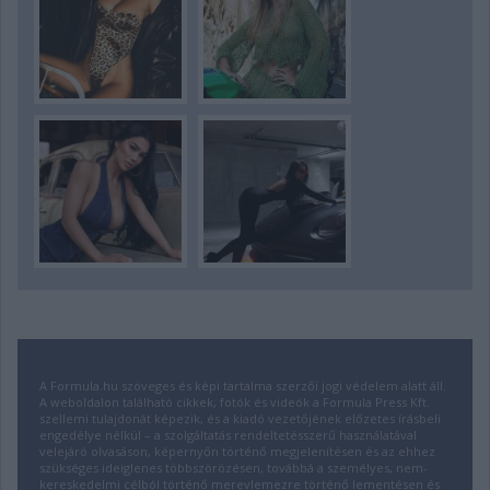
A Formula.hu szöveges és képi tartalma szerzői jogi védelem alatt áll.
A weboldalon található cikkek, fotók és videók a Formula Press Kft.
szellemi tulajdonát képezik, és a kiadó vezetőjének előzetes írásbeli
engedélye nélkül – a szolgáltatás rendeltetésszerű használatával
velejáró olvasáson, képernyőn történő megjelenítésen és az ehhez
szükséges ideiglenes többszörözésen, továbbá a személyes, nem-
kereskedelmi célból történő merevlemezre történő lementésen és