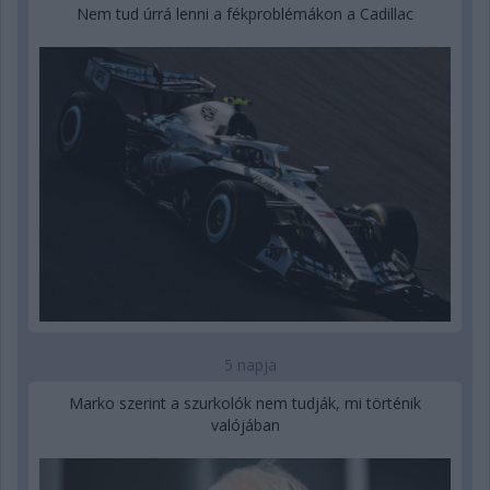
Nem tud úrrá lenni a fékproblémákon a Cadillac
5 napja
Marko szerint a szurkolók nem tudják, mi történik
valójában