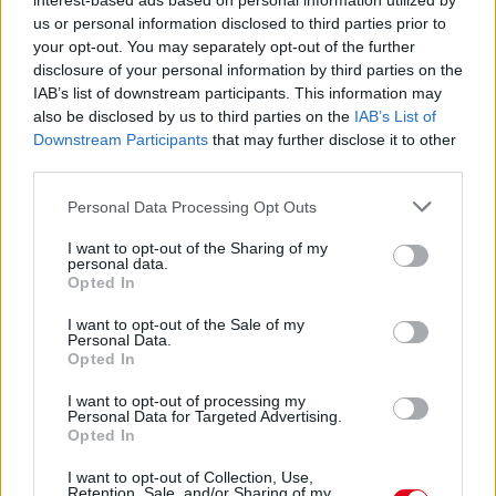
interest-based ads based on personal information utilized by
us or personal information disclosed to third parties prior to
your opt-out. You may separately opt-out of the further
disclosure of your personal information by third parties on the
IAB’s list of downstream participants. This information may
also be disclosed by us to third parties on the
IAB’s List of
Downstream Participants
that may further disclose it to other
third parties.
Please note that this website/app uses one or more Google
Personal Data Processing Opt Outs
services and may gather and store information including but
not limited to your visit or usage behaviour. You may click to
I want to opt-out of the Sharing of my
personal data.
grant or deny consent to Google and its third-party tags to
Opted In
use your data for below specified purposes in below Google
16 órája
consent section.
I want to opt-out of the Sale of my
Personal Data.
Sajtó: Az Aston Martintól érkezik Lambiase utódja a Red
Opted In
Bullhoz?
I want to opt-out of processing my
Personal Data for Targeted Advertising.
Opted In
I want to opt-out of Collection, Use,
Retention, Sale, and/or Sharing of my