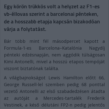
Egy körön trükkös volt a helyzet az F1-es
vb-éllovas szerint a barcelonai pénteken,
de a hosszabb etapja kapcsán bizakodóan
várja a folytatást.
Bár több mint fél másodpercet kapott a
Formula-1-es Barcelona–Katalónia Nagydíj
pénteki edzésnapján, nem aggódik túlságosan
Kimi Antonelli, mivel a hosszú etapos tempóját
viszont biztatónak találta.
A világbajnokságot Lewis Hamilton előtt 66,
George Russell-lel szemben pedig 68 ponttal
vezető Antonelli az első szabadedzésen átadta
az autóját a Mercedes-tartalék Frederik
Vestinek, a késő délutáni FP2-n pedig jelentős