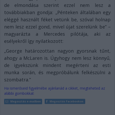
de elmondása szerint ezzel nem lesz a
továbbiakban gondja: „Pénteken általában egy
eléggé használt féket vetünk be, szóval holnap
nem lesz ezzel gond, mivel újat szerelünk be” –
magyarázta a Mercedes pilótája, aki az
esélyekről így nyilatkozott:
„George határozottan nagyon gyorsnak tűnt,
ahogy a McLaren is. Úgyhogy nem lesz könnyű,
de igyekszünk mindent megérteni az esti
munka során, és megpróbálunk felkészülni a
szombatra.”
Ha ismerőseid figyelmébe ajánlanád a cikket, megteheted az
alábbi gombokkal:
Megosztás e-mailben
Megosztás Facebookon