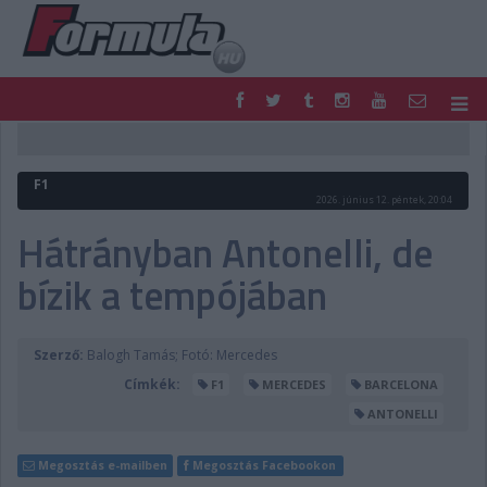
F1
PARC FERMÉ
FORMULA
MOTOR
F1
NEMZETKÖZI
HAZAI
2026. június 12. péntek, 20:04
RETRO
EGYÉB
Hátrányban Antonelli, de
PODCAST
SHOP
bízik a tempójában
LIVE
TIPPJÁTÉK
DIGITÁLIS MAGAZIN
PONTÁLLÁSOK
VERSENYNAPTÁRAK
Szerző:
Balogh Tamás; Fotó: Mercedes
Címkék:
F1
MERCEDES
BARCELONA
ANTONELLI
Megosztás e-mailben
Megosztás Facebookon