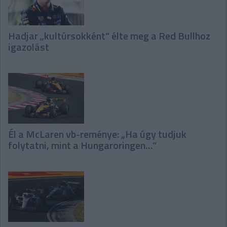
Hadjar „kultúrsokként” élte meg a Red Bullhoz
igazolást
Él a McLaren vb-reménye: „Ha úgy tudjuk
folytatni, mint a Hungaroringen…”