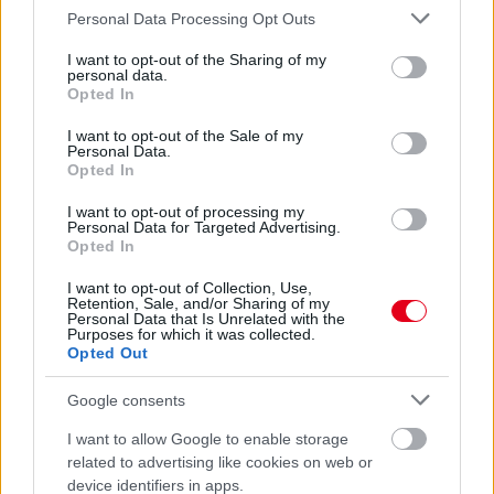
Please note that this website/app uses one or more Google
Eljegyezte kedvesét George Russell
Personal Data Processing Opt Outs
services and may gather and store information including but
not limited to your visit or usage behaviour. You may click to
I want to opt-out of the Sharing of my
personal data.
grant or deny consent to Google and its third-party tags to
Opted In
use your data for below specified purposes in below Google
consent section.
I want to opt-out of the Sale of my
Personal Data.
Opted In
I want to opt-out of processing my
Personal Data for Targeted Advertising.
Opted In
I want to opt-out of Collection, Use,
Retention, Sale, and/or Sharing of my
Personal Data that Is Unrelated with the
Purposes for which it was collected.
Opted Out
Google consents
23 órája
I want to allow Google to enable storage
Domenicali: Több sprint lesz az F1-ben – de nem
related to advertising like cookies on web or
mindenhol
device identifiers in apps.