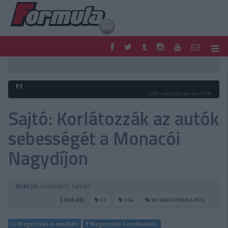
F1
PARC FERMÉ
FORMULA
MOTOR
F1
NEMZETKÖZI
HAZAI
2026. május 29. péntek, 15:46
RETRO
EGYÉB
Sajtó: Korlátozzák az autók
PODCAST
SHOP
sebességét a Monacói
LIVE
TIPPJÁTÉK
DIGITÁLIS MAGAZIN
PONTÁLLÁSOK
Nagydíjon
VERSENYNAPTÁRAK
Szerző:
Gobodics Tamás
Címkék:
F1
FIA
MONACÓINAGYDÍJ
Megosztás e-mailben
Megosztás Facebookon