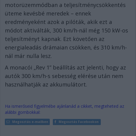
motorüzemmódban a teljesítménycsökkentés
üteme kevésbé meredek – ennek
eredményeként azok a pilóták, akik ezt a
módot aktiválták, 300 km/h-nál még 150 kW-os
teljesítményt kapnak. Ezt követően az
energialeadás drámaian csökken, és 310 km/h-
nál már nulla lesz.
A monacói „Rev 1” beállítás azt jelenti, hogy az
autók 300 km/h-s sebesség elérése után nem
használhatják az akkumulátort.
Ha ismerőseid figyelmébe ajánlanád a cikket, megteheted az
alábbi gombokkal:
Megosztás e-mailben
Megosztás Facebookon