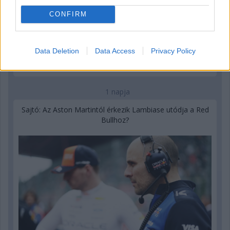
CONFIRM
Data Deletion
Data Access
Privacy Policy
1 napja
Sajtó: Az Aston Martintól érkezik Lambiase utódja a Red
Bullhoz?