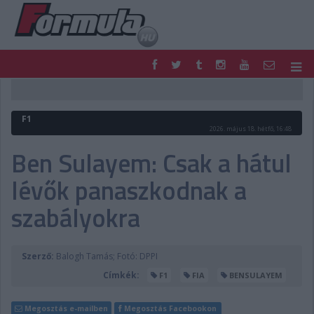
F1
PARC FERMÉ
FORMULA
MOTOR
F1
NEMZETKÖZI
HAZAI
2026. május 18. hétfő, 16:48
RETRO
EGYÉB
Ben Sulayem: Csak a hátul
PODCAST
SHOP
lévők panaszkodnak a
LIVE
TIPPJÁTÉK
DIGITÁLIS MAGAZIN
PONTÁLLÁSOK
szabályokra
VERSENYNAPTÁRAK
Szerző:
Balogh Tamás; Fotó: DPPI
Címkék:
F1
FIA
BENSULAYEM
Megosztás e-mailben
Megosztás Facebookon