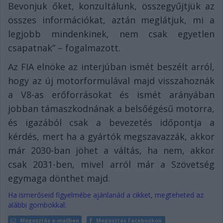
Bevonjuk őket, konzultálunk, összegyűjtjük az
összes információkat, aztán meglátjuk, mi a
legjobb mindenkinek, nem csak egyetlen
csapatnak” – fogalmazott.
Az FIA elnöke az interjúban ismét beszélt arról,
hogy az új motorformulával majd visszahoznák
a V8-as erőforrásokat és ismét arányában
jobban támaszkodnának a belsőégésű motorra,
és igazából csak a bevezetés időpontja a
kérdés, mert ha a gyártók megszavazzák, akkor
már 2030-ban jöhet a váltás, ha nem, akkor
csak 2031-ben, mivel arról már a Szövetség
egymaga dönthet majd.
Ha ismerőseid figyelmébe ajánlanád a cikket, megteheted az
alábbi gombokkal:
Megosztás e-mailben
Megosztás Facebookon