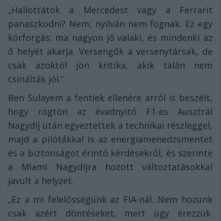
„Hallottátok a Mercedest vagy a Ferrarit
panaszkodni? Nem, nyilván nem fognak. Ez egy
körforgás: ma nagyon jó valaki, és mindenki az
ő helyét akarja. Versengők a versenytársak, de
csak azoktól jön kritika, akik talán nem
csinálták jól.”
Ben Sulayem a fentiek ellenére arról is beszélt,
hogy rögtön az évadnyitó F1-es Ausztrál
Nagydíj után egyeztettek a technikai részleggel,
majd a pilótákkal is az energiamenedzsmentet
és a biztonságot érintő kérdésekről, és szerinte
a Miami Nagydíjra hozott változtatásokkal
javult a helyzet.
„Ez a mi felelősségünk az FIA-nál. Nem hozunk
csak azért döntéseket, mert úgy érezzük.