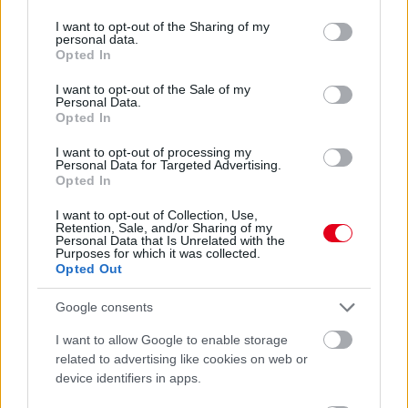
services and may gather and store information including but
Az F1-es Német Nagydíj „mindenképpen megvalósul”
not limited to your visit or usage behaviour. You may click to
I want to opt-out of the Sharing of my
Domenicali szerint
personal data.
grant or deny consent to Google and its third-party tags to
Opted In
use your data for below specified purposes in below Google
consent section.
I want to opt-out of the Sale of my
Personal Data.
Opted In
I want to opt-out of processing my
Personal Data for Targeted Advertising.
Opted In
I want to opt-out of Collection, Use,
Retention, Sale, and/or Sharing of my
Personal Data that Is Unrelated with the
Purposes for which it was collected.
Opted Out
Google consents
1 napja
I want to allow Google to enable storage
„Jó látni, hogy közel az álom” – Camara az F1-es
related to advertising like cookies on web or
pletykákról
device identifiers in apps.