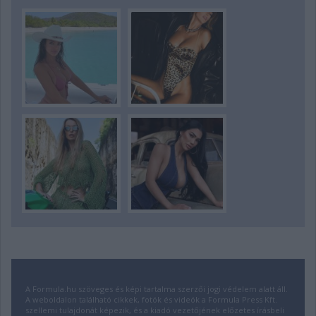
A Formula.hu szöveges és képi tartalma szerzői jogi védelem alatt áll.
A weboldalon található cikkek, fotók és videók a Formula Press Kft.
szellemi tulajdonát képezik, és a kiadó vezetőjének előzetes írásbeli