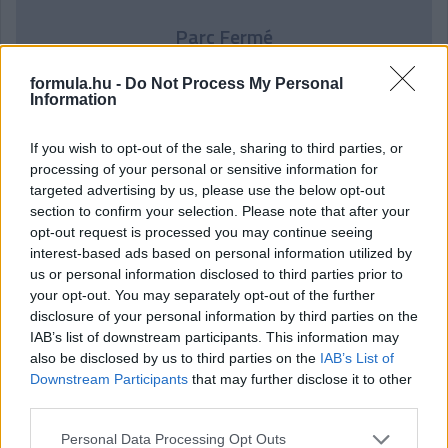
Parc Fermé
2 órája
formula.hu -
Do Not Process My Personal
Information
Hamarosan leáll az idei F1-es fejlesztésekkel a Cadillac
If you wish to opt-out of the sale, sharing to third parties, or
processing of your personal or sensitive information for
targeted advertising by us, please use the below opt-out
section to confirm your selection. Please note that after your
opt-out request is processed you may continue seeing
interest-based ads based on personal information utilized by
us or personal information disclosed to third parties prior to
your opt-out. You may separately opt-out of the further
disclosure of your personal information by third parties on the
IAB’s list of downstream participants. This information may
also be disclosed by us to third parties on the
IAB’s List of
Downstream Participants
that may further disclose it to other
third parties.
1 napja
Please note that this website/app uses one or more Google
Personal Data Processing Opt Outs