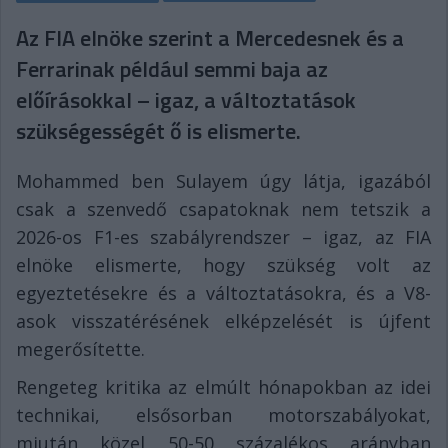
Az FIA elnöke szerint a Mercedesnek és a
Ferrarinak például semmi baja az
előírásokkal – igaz, a változtatások
szükségességét ő is elismerte.
Mohammed ben Sulayem úgy látja, igazából
csak a szenvedő csapatoknak nem tetszik a
2026-os F1-es szabályrendszer – igaz, az FIA
elnöke elismerte, hogy szükség volt az
egyeztetésekre és a változtatásokra, és a V8-
asok visszatérésének elképzelését is újfent
megerősítette.
Rengeteg kritika az elmúlt hónapokban az idei
technikai, elsősorban motorszabályokat,
miután közel 50-50 százalékos arányban