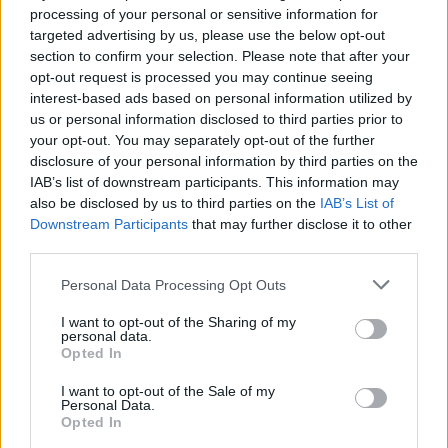
processing of your personal or sensitive information for
targeted advertising by us, please use the below opt-out
section to confirm your selection. Please note that after your
4 órája
opt-out request is processed you may continue seeing
interest-based ads based on personal information utilized by
Kerékpáros világbajnokságra kvalifikálta magát Bottas az
us or personal information disclosed to third parties prior to
F1-es nyári szünetben
your opt-out. You may separately opt-out of the further
disclosure of your personal information by third parties on the
IAB’s list of downstream participants. This information may
also be disclosed by us to third parties on the
IAB’s List of
Downstream Participants
that may further disclose it to other
third parties.
Please note that this website/app uses one or more Google
Personal Data Processing Opt Outs
services and may gather and store information including but
not limited to your visit or usage behaviour. You may click to
I want to opt-out of the Sharing of my
personal data.
grant or deny consent to Google and its third-party tags to
Opted In
use your data for below specified purposes in below Google
consent section.
I want to opt-out of the Sale of my
Personal Data.
Opted In