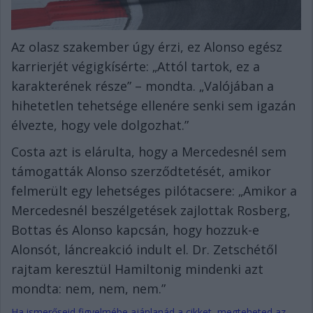
Az olasz szakember úgy érzi, ez Alonso egész
karrierjét végigkísérte: „Attól tartok, ez a
karakterének része” – mondta. „Valójában a
hihetetlen tehetsége ellenére senki sem igazán
élvezte, hogy vele dolgozhat.”
Costa azt is elárulta, hogy a Mercedesnél sem
támogatták Alonso szerződtetését, amikor
felmerült egy lehetséges pilótacsere: „Amikor a
Mercedesnél beszélgetések zajlottak Rosberg,
Bottas és Alonso kapcsán, hogy hozzuk-e
Alonsót, láncreakció indult el. Dr. Zetschétől
rajtam keresztül Hamiltonig mindenki azt
mondta: nem, nem, nem.”
Ha ismerőseid figyelmébe ajánlanád a cikket, megteheted az