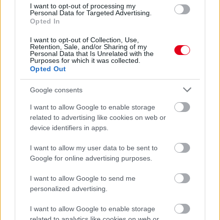
I want to opt-out of processing my
Personal Data for Targeted Advertising.
1 napja
Opted In
Montoya szerint Antonelli kedvessége sem segít
I want to opt-out of Collection, Use,
Russellen
Retention, Sale, and/or Sharing of my
Personal Data that Is Unrelated with the
Purposes for which it was collected.
Opted Out
Google consents
I want to allow Google to enable storage
related to advertising like cookies on web or
device identifiers in apps.
I want to allow my user data to be sent to
Google for online advertising purposes.
I want to allow Google to send me
personalized advertising.
1 napja
I want to allow Google to enable storage
Hakkinen megtartaná a Norris-Piastri párost a
related to analytics like cookies on web or