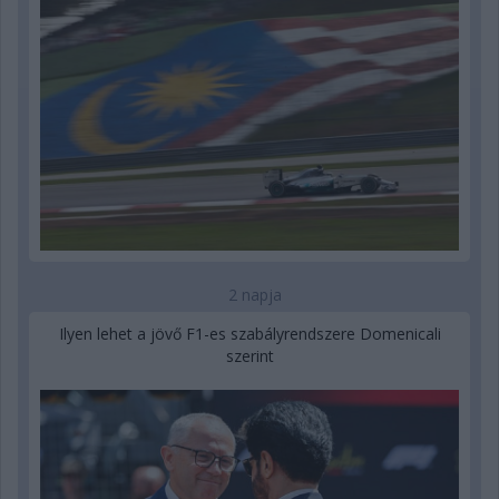
2 napja
Ilyen lehet a jövő F1-es szabályrendszere Domenicali
szerint