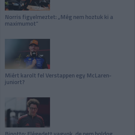
Norris figyelmeztet: „Még nem hoztuk ki a
maximumot”
Miért karolt fel Verstappen egy McLaren-
juniort?
Binotto: Elégedett vagyok, de nem boldog