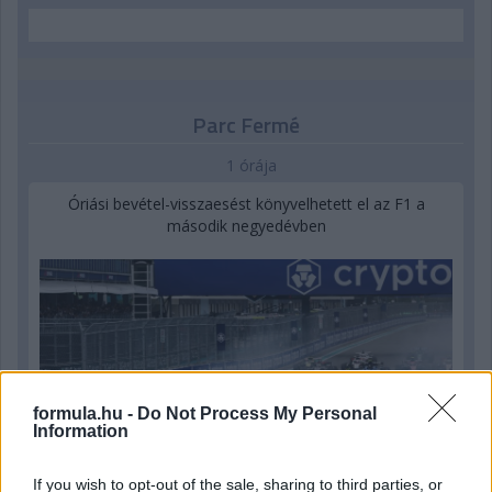
Parc Fermé
1 órája
Óriási bevétel-visszaesést könyvelhetett el az F1 a
második negyedévben
formula.hu -
Do Not Process My Personal
Information
If you wish to opt-out of the sale, sharing to third parties, or