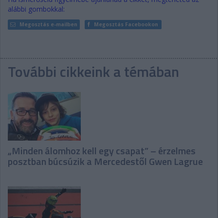
alábbi gombokkal:
Megosztás e-mailben
Megosztás Facebookon
További cikkeink a témában
„Minden álomhoz kell egy csapat” – érzelmes
posztban búcsúzik a Mercedestől Gwen Lagrue