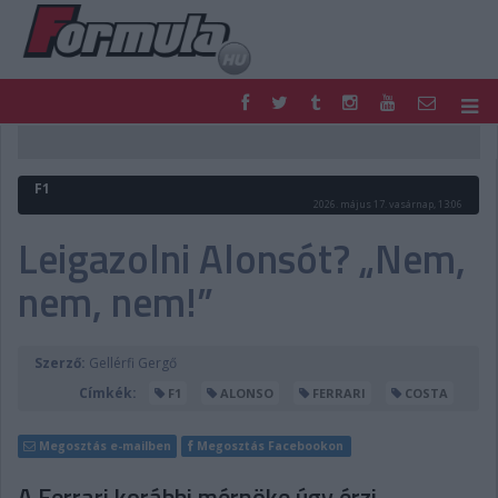
F1
PARC FERMÉ
FORMULA
MOTOR
F1
NEMZETKÖZI
HAZAI
2026. május 17. vasárnap, 13:06
RETRO
EGYÉB
Leigazolni Alonsót? „Nem,
PODCAST
SHOP
nem, nem!”
LIVE
TIPPJÁTÉK
DIGITÁLIS MAGAZIN
PONTÁLLÁSOK
VERSENYNAPTÁRAK
Szerző:
Gellérfi Gergő
Címkék:
F1
ALONSO
FERRARI
COSTA
Megosztás e-mailben
Megosztás Facebookon
A Ferrari korábbi mérnöke úgy érzi,