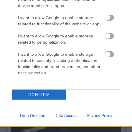
McLarennél, nem borítaná fel Verstappenért
device identifiers in apps.
I want to allow Google to enable storage
related to functionality of the website or app.
I want to allow Google to enable storage
related to personalization.
I want to allow Google to enable storage
related to security, including authentication
functionality and fraud prevention, and other
user protection.
CONFIRM
2 napja
Megvan, mikor kezdődik az F1-es Bahreini Nagydíj
Malajziában
Data Deletion
Data Access
Privacy Policy