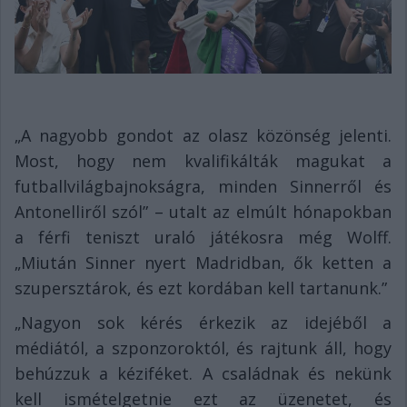
„A nagyobb gondot az olasz közönség jelenti.
Most, hogy nem kvalifikálták magukat a
futballvilágbajnokságra, minden Sinnerről és
Antonelliről szól” – utalt az elmúlt hónapokban
a férfi teniszt uraló játékosra még Wolff.
„Miután Sinner nyert Madridban, ők ketten a
szupersztárok, és ezt kordában kell tartanunk.”
„Nagyon sok kérés érkezik az idejéből a
médiától, a szponzoroktól, és rajtunk áll, hogy
behúzzuk a kéziféket. A családnak és nekünk
kell ismételgetnie ezt az üzenetet, és