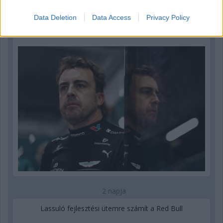
1 napja
Data Deletion
Data Access
Privacy Policy
Newey biztos benne, hogy Alonso marad az Aston
Martinnál
2 napja
Lassuló fejlesztési ütemre számít a Red Bull