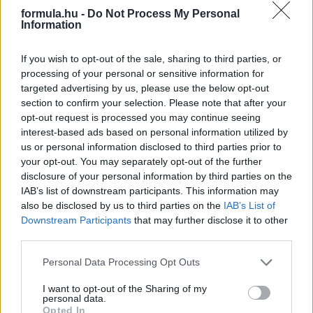
formula.hu -
Do Not Process My Personal
Information
If you wish to opt-out of the sale, sharing to third parties, or
processing of your personal or sensitive information for
targeted advertising by us, please use the below opt-out
section to confirm your selection. Please note that after your
opt-out request is processed you may continue seeing
interest-based ads based on personal information utilized by
us or personal information disclosed to third parties prior to
your opt-out. You may separately opt-out of the further
disclosure of your personal information by third parties on the
20 órája
IAB’s list of downstream participants. This information may
also be disclosed by us to third parties on the
IAB’s List of
Megvan, mikor kezdődik az F1-es Bahreini Nagydíj
Downstream Participants
that may further disclose it to other
Malajziában
third parties.
Please note that this website/app uses one or more Google
Personal Data Processing Opt Outs
services and may gather and store information including but
not limited to your visit or usage behaviour. You may click to
I want to opt-out of the Sharing of my
personal data.
grant or deny consent to Google and its third-party tags to
Opted In