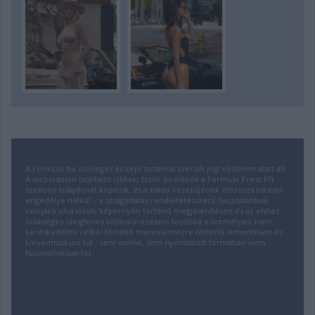
A Formula.hu szöveges és képi tartalma szerzői jogi védelem alatt áll.
A weboldalon található cikkek, fotók és videók a Formula Press Kft.
szellemi tulajdonát képezik, és a kiadó vezetőjének előzetes írásbeli
engedélye nélkül – a szolgáltatás rendeltetésszerű használatával
velejáró olvasáson, képernyőn történő megjelenítésen és az ehhez
szükséges ideiglenes többszörözésen, továbbá a személyes, nem-
kereskedelmi célból történő merevlemezre történő lementésen és
kinyomtatáson túl - sem online, sem nyomtatott formában nem
használhatóak fel.