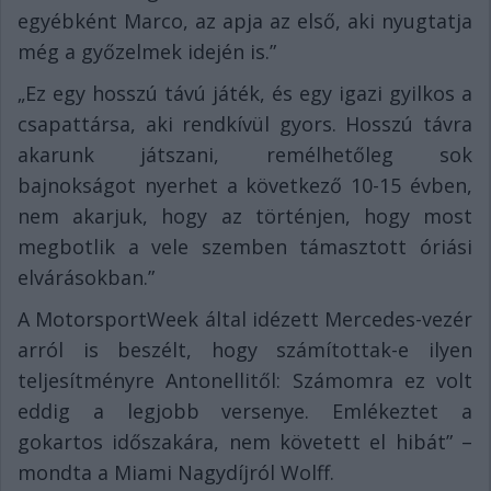
egyébként Marco, az apja az első, aki nyugtatja
még a győzelmek idején is.”
„Ez egy hosszú távú játék, és egy igazi gyilkos a
csapattársa, aki rendkívül gyors. Hosszú távra
akarunk játszani, remélhetőleg sok
bajnokságot nyerhet a következő 10-15 évben,
nem akarjuk, hogy az történjen, hogy most
megbotlik a vele szemben támasztott óriási
elvárásokban.”
A MotorsportWeek által idézett Mercedes-vezér
arról is beszélt, hogy számítottak-e ilyen
teljesítményre Antonellitől: Számomra ez volt
eddig a legjobb versenye. Emlékeztet a
gokartos időszakára, nem követett el hibát” –
mondta a Miami Nagydíjról Wolff.