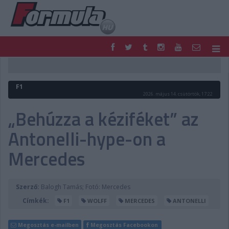
F1
PARC FERMÉ
FORMULA
MOTOR
F1
NEMZETKÖZI
HAZAI
2026. május 14. csütörtök, 17:22
RETRO
EGYÉB
„Behúzza a kéziféket” az
PODCAST
SHOP
Antonelli-hype-on a
LIVE
TIPPJÁTÉK
DIGITÁLIS MAGAZIN
PONTÁLLÁSOK
Mercedes
VERSENYNAPTÁRAK
Szerző:
Balogh Tamás; Fotó: Mercedes
Címkék:
F1
WOLFF
MERCEDES
ANTONELLI
Megosztás e-mailben
Megosztás Facebookon