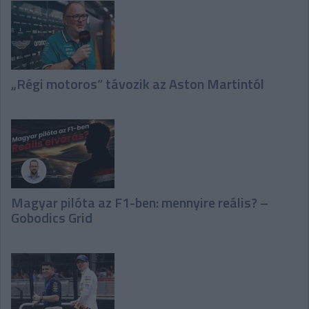
„Régi motoros” távozik az Aston Martintól
Magyar pilóta az F1-ben: mennyire reális? –
Gobodics Grid