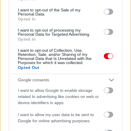
use your data for below specified purposes in below Google
consent section.
I want to opt-out of the Sale of my
Personal Data.
Opted In
I want to opt-out of processing my
Personal Data for Targeted Advertising.
Opted In
I want to opt-out of Collection, Use,
Retention, Sale, and/or Sharing of my
1 napja
Personal Data that Is Unrelated with the
Purposes for which it was collected.
Ilyen lehet a jövő F1-es szabályrendszere Domenicali
Opted Out
szerint
Google consents
I want to allow Google to enable storage
related to advertising like cookies on web or
device identifiers in apps.
I want to allow my user data to be sent to
Google for online advertising purposes.