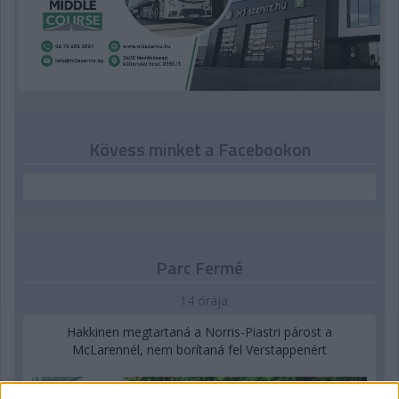
Kövess minket a Facebookon
Parc Fermé
14 órája
Hakkinen megtartaná a Norris-Piastri párost a
McLarennél, nem borítaná fel Verstappenért