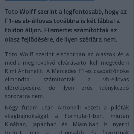
Toto Wolff szerint a legfontosabb, hogy az
F1-es vb-éllovas továbbra is két lábbal a
földön álljon. Elismerte: számítottak az
olasz fejlődésére, de ilyen szériára nem.
Toto Wolff szerint elsősorban az olaszok és a
média megnövekvő elvárásaitól kell megvédeni
Kimi Antonellit. A Mercedes F1-es csapatfőnöke
elmondta: számítottak a vb-éllovas
előrelépésére, de ilyen erős idénykezdő
sorozatra nem.
Négy futam után Antonelli vezeti a pilóták
világbajnokságát a Formula-1-ben, miután
Kínában, Japánban és Miamiban is nyerni
tudott, míg a rutinosabb és favoritnak