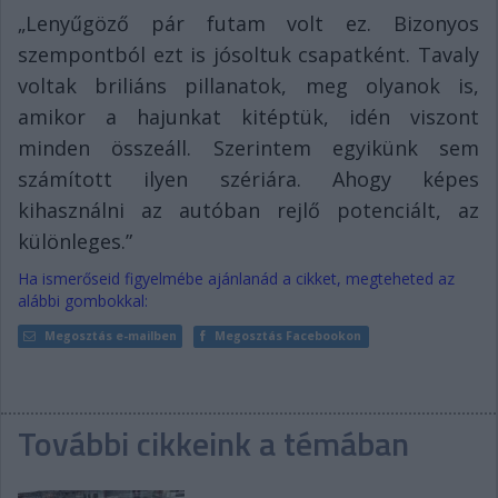
„Lenyűgöző pár futam volt ez. Bizonyos
szempontból ezt is jósoltuk csapatként. Tavaly
voltak briliáns pillanatok, meg olyanok is,
amikor a hajunkat kitéptük, idén viszont
minden összeáll. Szerintem egyikünk sem
számított ilyen szériára. Ahogy képes
kihasználni az autóban rejlő potenciált, az
különleges.”
Ha ismerőseid figyelmébe ajánlanád a cikket, megteheted az
alábbi gombokkal:
Megosztás e-mailben
Megosztás Facebookon
További cikkeink a témában