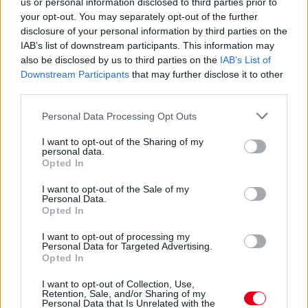
us or personal information disclosed to third parties prior to
your opt-out. You may separately opt-out of the further
disclosure of your personal information by third parties on the
IAB’s list of downstream participants. This information may
also be disclosed by us to third parties on the
IAB’s List of
Downstream Participants
that may further disclose it to other
third parties.
Please note that this website/app uses one or more Google
Personal Data Processing Opt Outs
services and may gather and store information including but
8 órája
not limited to your visit or usage behaviour. You may click to
I want to opt-out of the Sharing of my
personal data.
grant or deny consent to Google and its third-party tags to
Óriási bevétel-visszaesést könyvelhetett el az F1 a
Opted In
use your data for below specified purposes in below Google
második negyedévben
consent section.
I want to opt-out of the Sale of my
Personal Data.
Opted In
I want to opt-out of processing my
Personal Data for Targeted Advertising.
Opted In
I want to opt-out of Collection, Use,
Retention, Sale, and/or Sharing of my
Personal Data that Is Unrelated with the