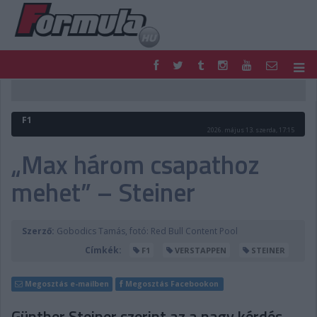
F1
PARC FERMÉ
FORMULA
MOTOR
F1
NEMZETKÖZI
HAZAI
2026. május 13. szerda, 17:15
RETRO
EGYÉB
„Max három csapathoz
PODCAST
SHOP
mehet” – Steiner
LIVE
TIPPJÁTÉK
DIGITÁLIS MAGAZIN
PONTÁLLÁSOK
VERSENYNAPTÁRAK
Szerző:
Gobodics Tamás, fotó: Red Bull Content Pool
Címkék:
F1
VERSTAPPEN
STEINER
Megosztás e-mailben
Megosztás Facebookon
Günther Steiner szerint az a nagy kérdés,