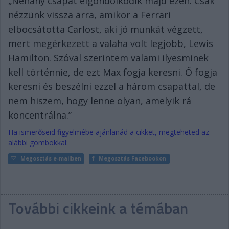
„Néhány csapat elgondolkodik majd ezen. Csak
nézzünk vissza arra, amikor a Ferrari
elbocsátotta Carlost, aki jó munkát végzett,
mert megérkezett a valaha volt legjobb, Lewis
Hamilton. Szóval szerintem valami ilyesminek
kell történnie, de ezt Max fogja keresni. Ő fogja
keresni és beszélni ezzel a három csapattal, de
nem hiszem, hogy lenne olyan, amelyik rá
koncentrálna.”
Ha ismerőseid figyelmébe ajánlanád a cikket, megteheted az
alábbi gombokkal:
Megosztás e-mailben
Megosztás Facebookon
További cikkeink a témában