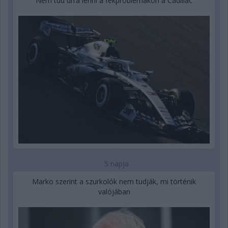
Nem tud úrrá lenni a fékproblémákon a Cadillac
5 napja
Marko szerint a szurkolók nem tudják, mi történik
valójában