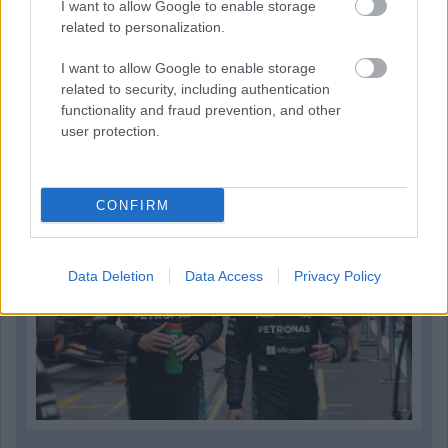
I want to allow Google to enable storage
related to personalization.
I want to allow Google to enable storage
1 napja
related to security, including authentication
functionality and fraud prevention, and other
Montoya szerint Antonelli kedvessége sem segít
user protection.
Russellen
CONFIRM
Data Deletion
Data Access
Privacy Policy