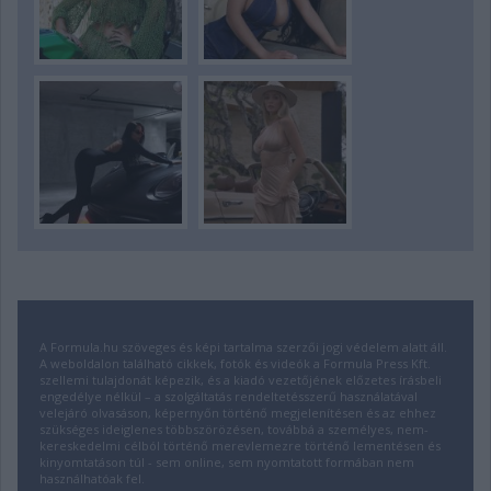
A Formula.hu szöveges és képi tartalma szerzői jogi védelem alatt áll.
A weboldalon található cikkek, fotók és videók a Formula Press Kft.
szellemi tulajdonát képezik, és a kiadó vezetőjének előzetes írásbeli
engedélye nélkül – a szolgáltatás rendeltetésszerű használatával
velejáró olvasáson, képernyőn történő megjelenítésen és az ehhez
szükséges ideiglenes többszörözésen, továbbá a személyes, nem-
kereskedelmi célból történő merevlemezre történő lementésen és
kinyomtatáson túl - sem online, sem nyomtatott formában nem
használhatóak fel.