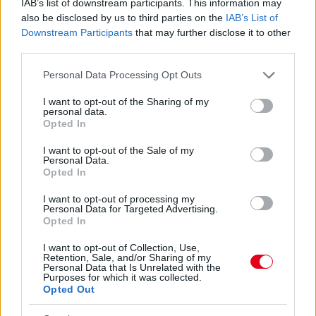
IAB’s list of downstream participants. This information may
also be disclosed by us to third parties on the
IAB’s List of
Downstream Participants
that may further disclose it to other
third parties.
Please note that this website/app uses one or more Google
Personal Data Processing Opt Outs
services and may gather and store information including but
1 napja
not limited to your visit or usage behaviour. You may click to
I want to opt-out of the Sharing of my
personal data.
grant or deny consent to Google and its third-party tags to
Opted In
Megvan, mikor kezdődik az F1-es Bahreini Nagydíj
use your data for below specified purposes in below Google
Malajziában
consent section.
I want to opt-out of the Sale of my
Personal Data.
Opted In
I want to opt-out of processing my
Personal Data for Targeted Advertising.
Opted In
I want to opt-out of Collection, Use,
Retention, Sale, and/or Sharing of my
Personal Data that Is Unrelated with the
Purposes for which it was collected.
Opted Out