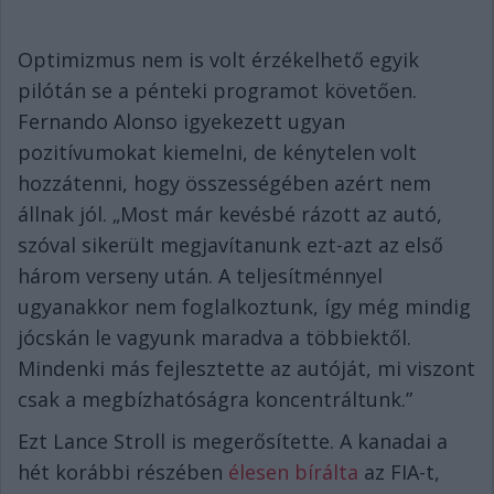
Optimizmus nem is volt érzékelhető egyik
pilótán se a pénteki programot követően.
Fernando Alonso igyekezett ugyan
pozitívumokat kiemelni, de kénytelen volt
hozzátenni, hogy összességében azért nem
állnak jól. „Most már kevésbé rázott az autó,
szóval sikerült megjavítanunk ezt-azt az első
három verseny után. A teljesítménnyel
ugyanakkor nem foglalkoztunk, így még mindig
jócskán le vagyunk maradva a többiektől.
Mindenki más fejlesztette az autóját, mi viszont
csak a megbízhatóságra koncentráltunk.”
Ezt Lance Stroll is megerősítette. A kanadai a
hét korábbi részében
élesen bírálta
az FIA-t,