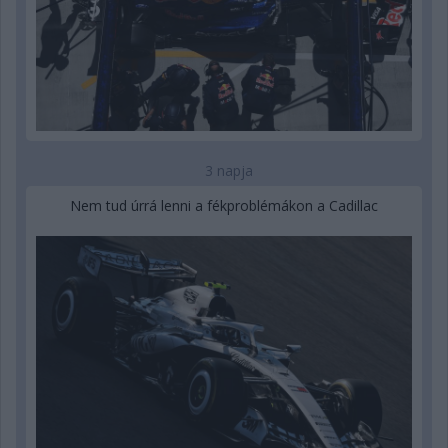
3 napja
Nem tud úrrá lenni a fékproblémákon a Cadillac