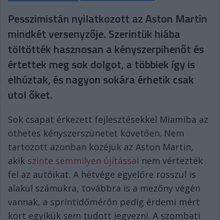
Pesszimistán nyilatkozott az Aston Martin
mindkét versenyzője. Szerintük hiába
töltötték hasznosan a kényszerpihenőt és
értettek meg sok dolgot, a többiek így is
elhúztak, és nagyon sokára érhetik csak
utol őket.
Sok csapat érkezett fejlesztésekkel Miamiba az
öthetes kényszerszünetet követően. Nem
tartozott azonban közéjük az Aston Martin,
akik
szinte semmilyen újítással
nem vértezték
fel az autóikat. A hétvége egyelőre rosszul is
alakul számukra, továbbra is a mezőny végén
vannak, a sprintidőmérőn pedig érdemi mért
kört egyikük sem tudott jegyezni. A szombati