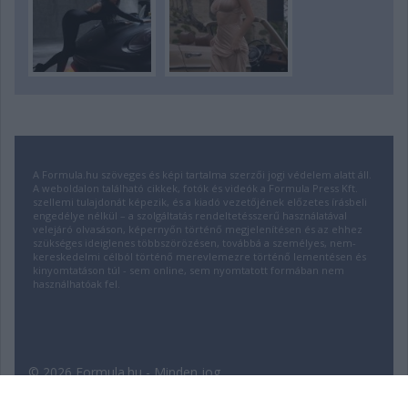
A Formula.hu szöveges és képi tartalma szerzői jogi védelem alatt áll.
A weboldalon található cikkek, fotók és videók a Formula Press Kft.
szellemi tulajdonát képezik, és a kiadó vezetőjének előzetes írásbeli
engedélye nélkül – a szolgáltatás rendeltetésszerű használatával
velejáró olvasáson, képernyőn történő megjelenítésen és az ehhez
szükséges ideiglenes többszörözésen, továbbá a személyes, nem-
kereskedelmi célból történő merevlemezre történő lementésen és
kinyomtatáson túl - sem online, sem nyomtatott formában nem
használhatóak fel.
© 2026 Formula.hu - Minden jog
fenntartva! | Fejlesztette:
insource.hu