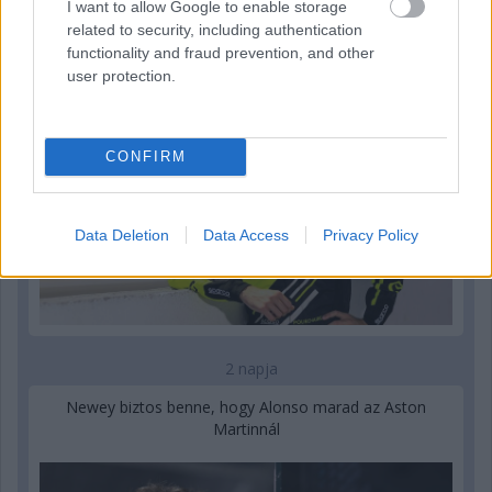
2 napja
I want to allow Google to enable storage
related to security, including authentication
Újabb korábbi F2-es bajnok folytatja a Formula-E-ben
functionality and fraud prevention, and other
user protection.
CONFIRM
Data Deletion
Data Access
Privacy Policy
2 napja
Newey biztos benne, hogy Alonso marad az Aston
Martinnál