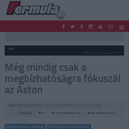
F1
PARC FERMÉ
FORMULA
MOTOR
F1
NEMZETKÖZI
HAZAI
2026. május 2. szombat, 12:41
RETRO
EGYÉB
Még mindig csak a
PODCAST
SHOP
megbízhatóságra fókuszál
LIVE
TIPPJÁTÉK
DIGITÁLIS MAGAZIN
PONTÁLLÁSOK
az Aston
VERSENYNAPTÁRAK
Szerző:
Balogh Bogi, fotó: Aston Martin Aramco F1 Team
Címkék:
F1
ASTONMARTIN
MIAMINAGYDÍJ
Megosztás e-mailben
Megosztás Facebookon