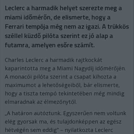
Leclerc a harmadik helyet szerezte meg a
miami időmérőn, de elismerte, hogy a
Ferrari tempója még nem az igazi. A trükkös
széllel küzdő pilóta szerint ez jó alap a
futamra, amelyen esőre számít.
Charles Leclerc a harmadik rajtkockát
kaparintotta meg a Miami Nagydíj időmérőjén.
A monacói pilóta szerint a csapat kihozta a
maximumot a lehetőségeiből, bár elismerte,
hogy a tiszta tempó tekintetében még mindig
elmaradnak az élmezőnytől.
„A határon autóztunk. Egyszerűen nem voltunk
elég gyorsak ma, és tulajdonképpen az egész
hétvégén sem eddig” – nyilatkozta Leclerc