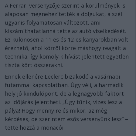
A Ferrari versenyzője szerint a körülmények is
alaposan megnehezítették a dolgukat, a szél
ugyanis folyamatosan változott, ami
kiszámíthatatlanná tette az autó viselkedését.
Ez különösen a 11-es és 12-es kanyarokban volt
érezhető, ahol körről körre máshogy reagált a
technika, így komoly kihívást jelentett egyetlen
tiszta kört összerakni.
Ennek ellenére Leclerc bizakodó a vasárnapi
futammal kapcsolatban. Úgy véli, a harmadik
hely jó kiindulópont, de a legnagyobb faktort
az időjárás jelentheti. „Úgy tűnik, vizes lesz a
pálya! Hogy mennyire és mikor, az még
kérdéses, de szerintem esős versenyünk lesz” –
tette hozzá a monacói.