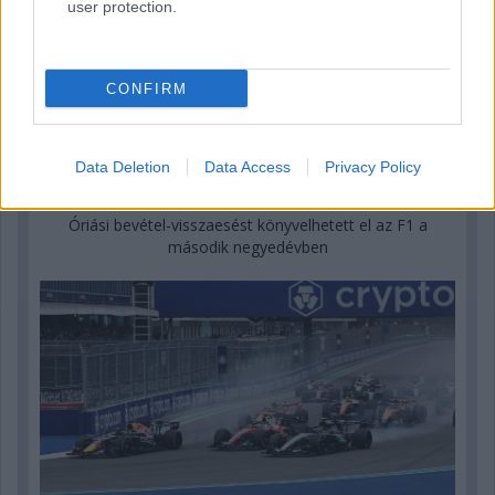
user protection.
CONFIRM
Data Deletion
Data Access
Privacy Policy
1 napja
Óriási bevétel-visszaesést könyvelhetett el az F1 a
második negyedévben