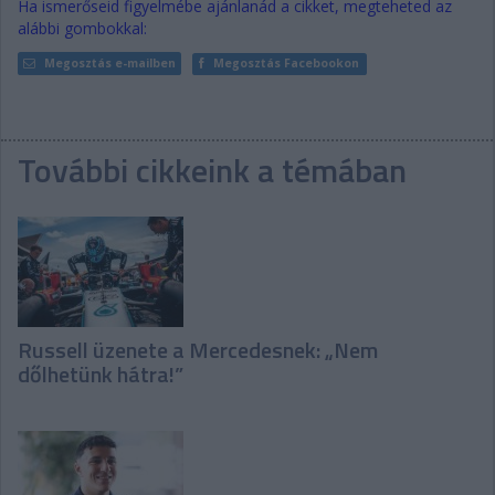
Ha ismerőseid figyelmébe ajánlanád a cikket, megteheted az
alábbi gombokkal:
Megosztás e-mailben
Megosztás Facebookon
További cikkeink a témában
Russell üzenete a Mercedesnek: „Nem
dőlhetünk hátra!”