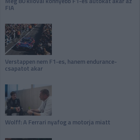
Még 80 kilóval könnyebb F1-es autókat akar az
FIA
Verstappen nem F1-es, hanem endurance-
csapatot akar
Wolff: A Ferrari nyafog a motorja miatt