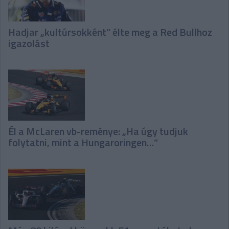
Hadjar „kultúrsokként” élte meg a Red Bullhoz
igazolást
Él a McLaren vb-reménye: „Ha úgy tudjuk
folytatni, mint a Hungaroringen…”