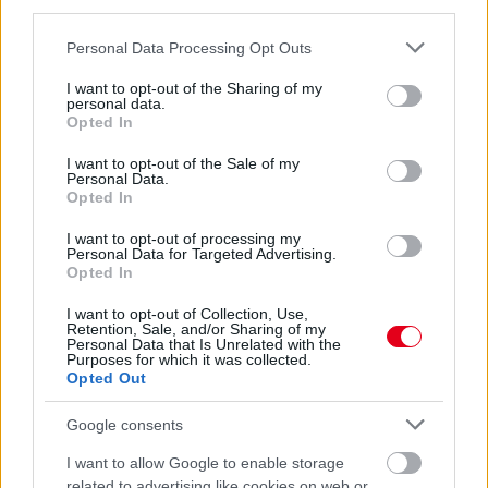
third parties.
pletykákról
Please note that this website/app uses one or more Google
Personal Data Processing Opt Outs
services and may gather and store information including but
not limited to your visit or usage behaviour. You may click to
I want to opt-out of the Sharing of my
personal data.
grant or deny consent to Google and its third-party tags to
Opted In
use your data for below specified purposes in below Google
consent section.
I want to opt-out of the Sale of my
Personal Data.
Opted In
I want to opt-out of processing my
Personal Data for Targeted Advertising.
Opted In
I want to opt-out of Collection, Use,
Retention, Sale, and/or Sharing of my
Personal Data that Is Unrelated with the
Purposes for which it was collected.
1 napja
Opted Out
MotoGP: Bezzecchi közel egy másodpercet javított a
körrekordon
Google consents
I want to allow Google to enable storage
related to advertising like cookies on web or