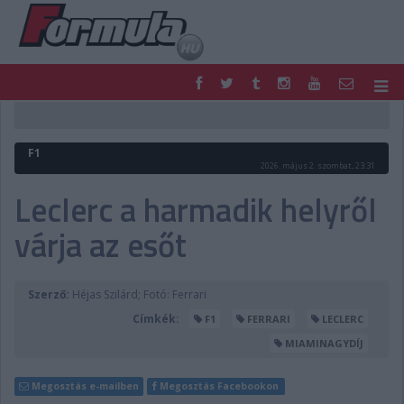
F1
PARC FERMÉ
FORMULA
MOTOR
F1
NEMZETKÖZI
HAZAI
2026. május 2. szombat, 23:31
RETRO
EGYÉB
Leclerc a harmadik helyről
PODCAST
SHOP
várja az esőt
LIVE
TIPPJÁTÉK
DIGITÁLIS MAGAZIN
PONTÁLLÁSOK
VERSENYNAPTÁRAK
Szerző:
Héjas Szilárd; Fotó: Ferrari
Címkék:
F1
FERRARI
LECLERC
MIAMINAGYDÍJ
Megosztás e-mailben
Megosztás Facebookon