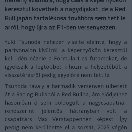
keresztül követheti a nagydíjakat, de a Red
Bull japán tartalékosa továbbra sem tett le
arról, hogy újra az F1-ben versenyezzen.
Yuki Tsunoda nehezen viselte eleinte, hogy a
partvonalon kívülről, a képernyőkön keresztül
kell idén néznie a Formula-1-es futamokat, de
igyekszik a legtöbbet kihozni a helyzetéből, a
visszatérésről pedig egyelőre nem tett le.
Tsunoda tavaly a harmadik versenyen ülhetett
át a Racing Bullsból a Red Bullba, ám elődjeihez
hasonlóan ő sem boldogult a nagycsapatnál,
rendszerint jelentős hátrányban volt a
csapattárs Max Verstappenhez képest. Így
pedig nem kerülhette el a sorsát, 2025 végén