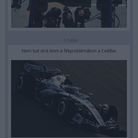
3 napja
Nem tud úrrá lenni a fékproblémákon a Cadillac