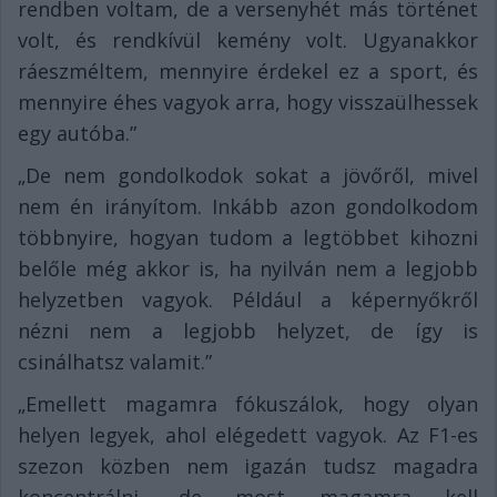
rendben voltam, de a versenyhét más történet
volt, és rendkívül kemény volt. Ugyanakkor
ráeszméltem, mennyire érdekel ez a sport, és
mennyire éhes vagyok arra, hogy visszaülhessek
egy autóba.”
„De nem gondolkodok sokat a jövőről, mivel
nem én irányítom. Inkább azon gondolkodom
többnyire, hogyan tudom a legtöbbet kihozni
belőle még akkor is, ha nyilván nem a legjobb
helyzetben vagyok. Például a képernyőkről
nézni nem a legjobb helyzet, de így is
csinálhatsz valamit.”
„Emellett magamra fókuszálok, hogy olyan
helyen legyek, ahol elégedett vagyok. Az F1-es
szezon közben nem igazán tudsz magadra