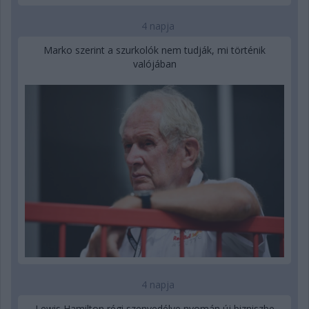
4 napja
Marko szerint a szurkolók nem tudják, mi történik
valójában
4 napja
Lewis Hamilton régi szenvedélye nyomán új bizniszbe