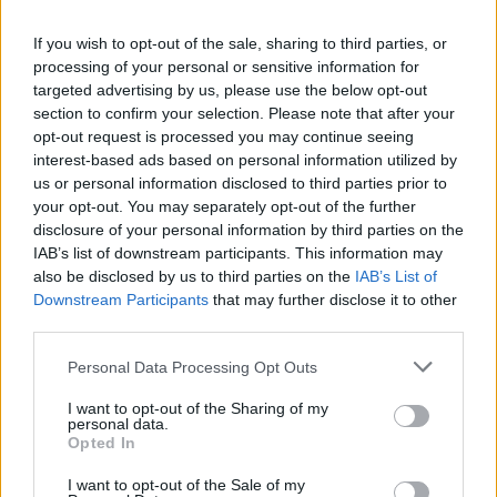
If you wish to opt-out of the sale, sharing to third parties, or
processing of your personal or sensitive information for
targeted advertising by us, please use the below opt-out
section to confirm your selection. Please note that after your
opt-out request is processed you may continue seeing
interest-based ads based on personal information utilized by
us or personal information disclosed to third parties prior to
1 napja
your opt-out. You may separately opt-out of the further
disclosure of your personal information by third parties on the
Hakkinen megtartaná a Norris-Piastri párost a
IAB’s list of downstream participants. This information may
McLarennél, nem borítaná fel Verstappenért
also be disclosed by us to third parties on the
IAB’s List of
Downstream Participants
that may further disclose it to other
third parties.
Please note that this website/app uses one or more Google
Personal Data Processing Opt Outs
services and may gather and store information including but
not limited to your visit or usage behaviour. You may click to
I want to opt-out of the Sharing of my
personal data.
grant or deny consent to Google and its third-party tags to
Opted In
use your data for below specified purposes in below Google
consent section.
I want to opt-out of the Sale of my