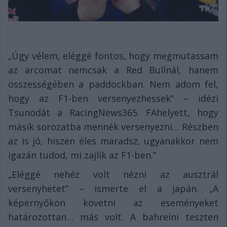
„Úgy vélem, eléggé fontos, hogy megmutassam
az arcomat nemcsak a Red Bullnál, hanem
összességében a paddockban. Nem adom fel,
hogy az F1-ben versenyezhessek” – idézi
Tsunodát a RacingNews365. FAhelyett, hogy
másik sorozatba mennék versenyezni… Részben
az is jó, hiszen éles maradsz, ugyanakkor nem
igazán tudod, mi zajlik az F1-ben.”
„Eléggé nehéz volt nézni az ausztrál
versenyhetet” – ismerte el a japán. „A
képernyőkön követni az eseményeket
határozottan… más volt. A bahreini teszten