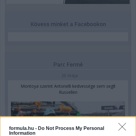
Kövess minket a Facebookon
Parc Fermé
20 órája
Montoya szerint Antonelli kedvessége sem segít
Russellen
formula.hu -
Do Not Process My Personal
Information