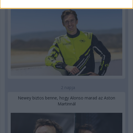
2 napja
Newey biztos benne, hogy Alonso marad az Aston
Martinnál