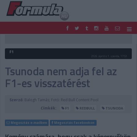
F1
PARC FERMÉ
FORMULA
MOTOR
F1
NEMZETKÖZI
HAZAI
2026. április 1. szerda, 17:51
RETRO
EGYÉB
Tsunoda nem adja fel az
PODCAST
SHOP
F1-es visszatérést
LIVE
TIPPJÁTÉK
DIGITÁLIS MAGAZIN
PONTÁLLÁSOK
VERSENYNAPTÁRAK
Szerző:
Balogh Tamás; Fotó: Red Bull Content Pool
Címkék:
F1
REDBULL
TSUNODA
Megosztás e-mailben
Megosztás Facebookon
Kemény számára, hogy csak a képernyőkön