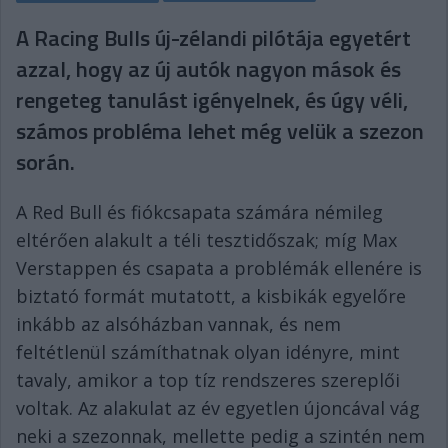
A Racing Bulls új-zélandi pilótája egyetért
azzal, hogy az új autók nagyon mások és
rengeteg tanulást igényelnek, és úgy véli,
számos probléma lehet még velük a szezon
során.
A Red Bull és fiókcsapata számára némileg
eltérően alakult a téli tesztidőszak; míg Max
Verstappen és csapata a problémák ellenére is
biztató formát mutatott, a kisbikák egyelőre
inkább az alsóházban vannak, és nem
feltétlenül számíthatnak olyan idényre, mint
tavaly, amikor a top tíz rendszeres szereplői
voltak. Az alakulat az év egyetlen újoncával vág
neki a szezonnak, mellette pedig a szintén nem