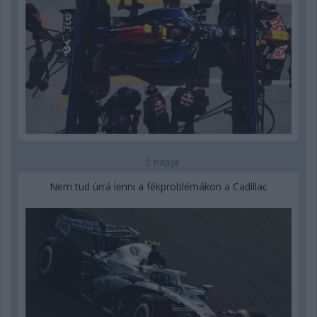
5 napja
Nem tud úrrá lenni a fékproblémákon a Cadillac