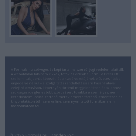
A Formula.hu szöveges és képi tartalma szerzői jogi védelem alatt áll.
A weboldalon található cikkek, fotók és videók a Formula Press Kft.
szellemi tulajdonát képezik, és a kiadó vezetőjének előzetes írásbeli
engedélye nélkül – a szolgáltatás rendeltetésszerű használatával
velejáró olvasáson, képernyőn történő megjelenítésen és az ehhez
szükséges ideiglenes többszörözésen, továbbá a személyes, nem-
kereskedelmi célból történő merevlemezre történő lementésen és
kinyomtatáson túl - sem online, sem nyomtatott formában nem
használhatóak fel.
© 2026 Formula.hu - Minden jog