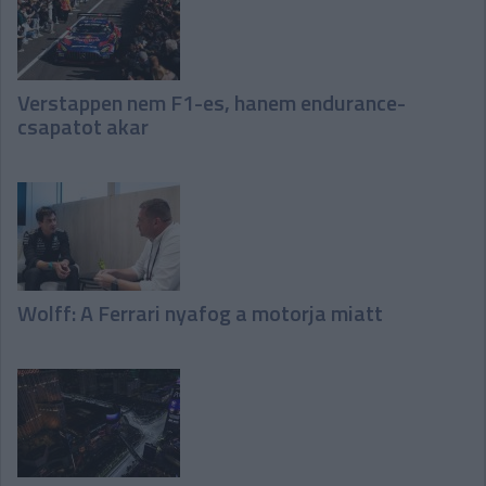
Verstappen nem F1-es, hanem endurance-
csapatot akar
Wolff: A Ferrari nyafog a motorja miatt