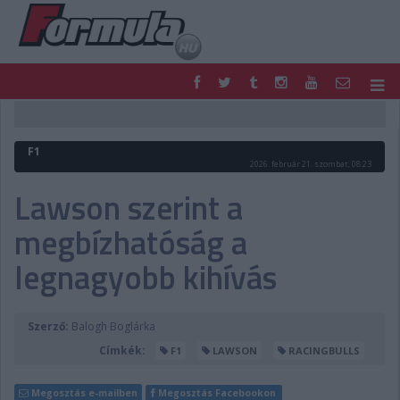
F1
PARC FERMÉ
FORMULA
MOTOR
F1
NEMZETKÖZI
HAZAI
2026. február 21. szombat, 08:23
RETRO
EGYÉB
Lawson szerint a
PODCAST
SHOP
megbízhatóság a
LIVE
TIPPJÁTÉK
DIGITÁLIS MAGAZIN
PONTÁLLÁSOK
legnagyobb kihívás
VERSENYNAPTÁRAK
Szerző:
Balogh Boglárka
Címkék:
F1
LAWSON
RACINGBULLS
Megosztás e-mailben
Megosztás Facebookon