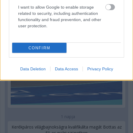
1 napja
I want to allow Google to enable storage
related to security, including authentication
Óriási bevétel-visszaesést könyvelhetett el az F1 a
functionality and fraud prevention, and other
második negyedévben
user protection.
CONFIRM
Data Deletion
Data Access
Privacy Policy
1 napja
Kerékpáros világbajnokságra kvalifikálta magát Bottas az
F1-es nyári szünetben