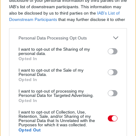
disclosure of your personal information by third parties on the
IAB’s list of downstream participants. This information may
also be disclosed by us to third parties on the
IAB’s List of
Downstream Participants
that may further disclose it to other
third parties.
Please note that this website/app uses one or more Google
Personal Data Processing Opt Outs
services and may gather and store information including but
not limited to your visit or usage behaviour. You may click to
I want to opt-out of the Sharing of my
personal data.
20 órája
grant or deny consent to Google and its third-party tags to
Opted In
use your data for below specified purposes in below Google
MotoGP: Bezzecchi közel egy másodpercet javított a
consent section.
I want to opt-out of the Sale of my
körrekordon
Personal Data.
Opted In
I want to opt-out of processing my
Personal Data for Targeted Advertising.
Opted In
I want to opt-out of Collection, Use,
Retention, Sale, and/or Sharing of my
Personal Data that Is Unrelated with the
Purposes for which it was collected.
Opted Out