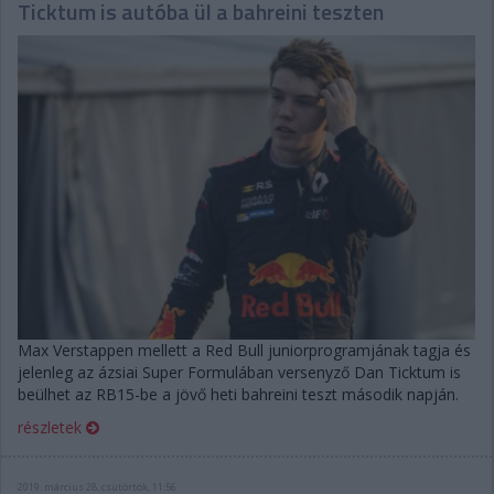
Ticktum is autóba ül a bahreini teszten
Max Verstappen mellett a Red Bull juniorprogramjának tagja és
jelenleg az ázsiai Super Formulában versenyző Dan Ticktum is
beülhet az RB15-be a jövő heti bahreini teszt második napján.
részletek
2019. március 28. csütörtök, 11:56