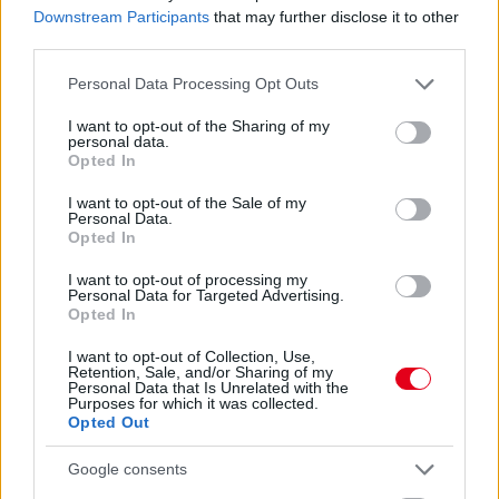
A világbajnok F1-es istálló tavaly mutatott be egy végül
Downstream Participants
that may further disclose it to other
abszolút nyerőnek bizonyuló új megoldást, az FIA pedig nem
third parties.
tud mit tenni az ellen, hogy elterjedjen, habár nem ért egyet
ennek megjelenésével.
Please note that this website/app uses one or more Google
Personal Data Processing Opt Outs
részletek
services and may gather and store information including but
not limited to your visit or usage behaviour. You may click to
I want to opt-out of the Sharing of my
personal data.
grant or deny consent to Google and its third-party tags to
Opted In
frissebb anyagok
korábbi anyagok
use your data for below specified purposes in below Google
consent section.
I want to opt-out of the Sale of my
Personal Data.
Opted In
I want to opt-out of processing my
Personal Data for Targeted Advertising.
Opted In
I want to opt-out of Collection, Use,
Retention, Sale, and/or Sharing of my
Personal Data that Is Unrelated with the
Purposes for which it was collected.
Opted Out
Google consents