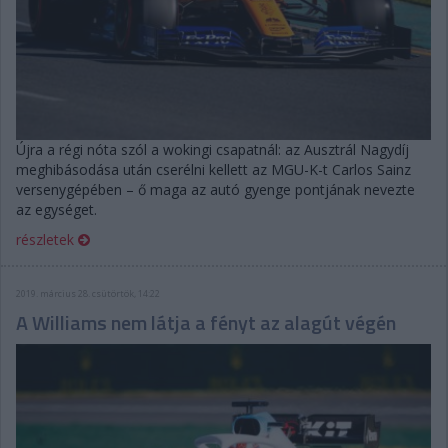
Újra a régi nóta szól a wokingi csapatnál: az Ausztrál Nagydíj
meghibásodása után cserélni kellett az MGU-K-t Carlos Sainz
versenygépében – ő maga az autó gyenge pontjának nevezte
az egységet.
részletek
2019. március 28. csütörtök, 14:22
A Williams nem látja a fényt az alagút végén