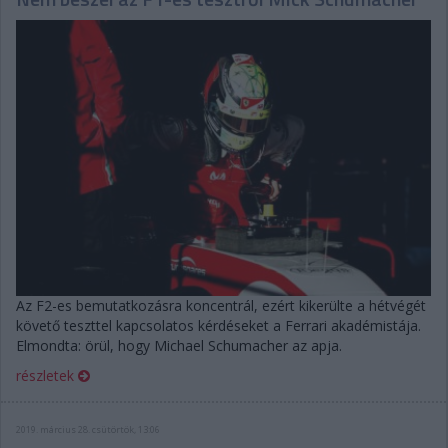
Az F2-es bemutatkozásra koncentrál, ezért kikerülte a hétvégét
követő teszttel kapcsolatos kérdéseket a Ferrari akadémistája.
Elmondta: örül, hogy Michael Schumacher az apja.
részletek
2019. március 28. csütörtök, 13:06