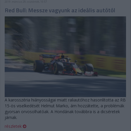
2019. március 28. csütörtök, 10:57
Red Bull: Messze vagyunk az ideális autótól
A karosszéria hiányosságai miatt raliautóhoz hasonlította az RB
15-ös viselkedését Helmut Marko, ám hozzátette, a problémák
gyorsan orvosolhatóak. A Hondának továbbra is a dicséretek
járnak.
részletek