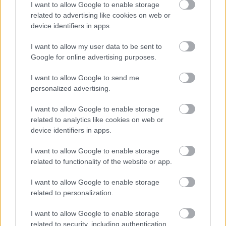
I want to allow Google to enable storage
related to advertising like cookies on web or
device identifiers in apps.
Hallgasd meg a Formula Podcast
I want to allow my user data to be sent to
legfrissebb adását!
Google for online advertising purposes.
I want to allow Google to send me
personalized advertising.
Kövess minket a Facebookon
I want to allow Google to enable storage
related to analytics like cookies on web or
device identifiers in apps.
I want to allow Google to enable storage
related to functionality of the website or app.
Parc Fermé
I want to allow Google to enable storage
related to personalization.
12 órája
I want to allow Google to enable storage
Hakkinen megtartaná a Norris-Piastri párost a
related to security, including authentication
McLarennél, nem borítaná fel Verstappenért