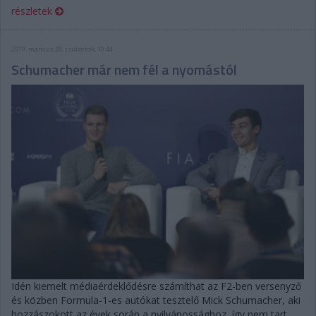
részletek
2019. március 28. csütörtök, 10:44
Schumacher már nem fél a nyomástól
Idén kiemelt médiaérdeklődésre számíthat az F2-ben versenyző
és közben Formula-1-es autókat tesztelő Mick Schumacher, aki
hozzászokott az évek során a nyilvánossághoz, így nem tart