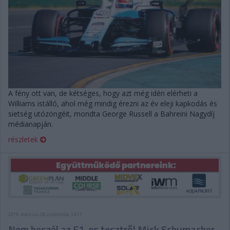
A fény ott van, de kétséges, hogy azt még idén elérheti a
Williams istálló, ahol még mindig érezni az év eleji kapkodás és
sietség utózöngéit, mondta George Russell a Bahreini Nagydíj
médianapján.
részletek
2019. március 28. csütörtök, 14:11
Nem beszél az F1-es tesztről Mick Schumacher