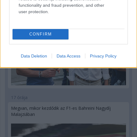
functionality and fraud prevention, and other
user protection.
CONFIRM
Data Deletion
Data Access
Privacy Policy
17 órája
Megvan, mikor kezdődik az F1-es Bahreini Nagydíj
Malajziában