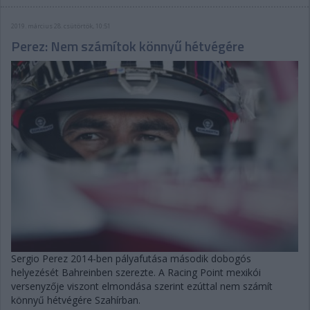
2019. március 28. csütörtök, 10:51
Perez: Nem számítok könnyű hétvégére
Sergio Perez 2014-ben pályafutása második dobogós
helyezését Bahreinben szerezte. A Racing Point mexikói
versenyzője viszont elmondása szerint ezúttal nem számít
könnyű hétvégére Szahírban.