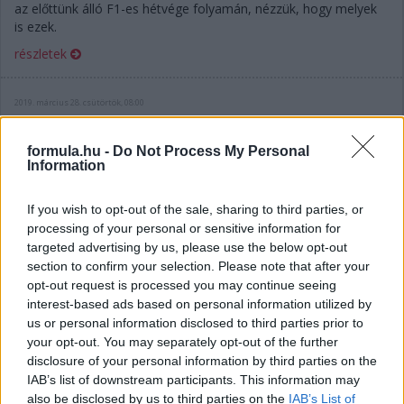
az előttünk álló F1-es hétvége folyamán, nézzük, hogy melyek
is ezek.
részletek
2019. március 28. csütörtök, 08:00
FIA: Nem tehetünk semmit az új felnik ellen
formula.hu -
Do Not Process My Personal
Information
If you wish to opt-out of the sale, sharing to third parties, or
processing of your personal or sensitive information for
targeted advertising by us, please use the below opt-out
section to confirm your selection. Please note that after your
opt-out request is processed you may continue seeing
interest-based ads based on personal information utilized by
us or personal information disclosed to third parties prior to
your opt-out. You may separately opt-out of the further
disclosure of your personal information by third parties on the
IAB’s list of downstream participants. This information may
also be disclosed by us to third parties on the
IAB’s List of