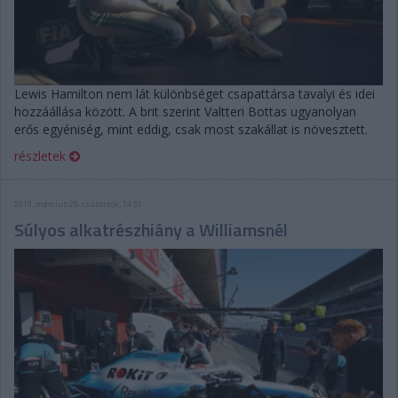
Lewis Hamilton nem lát különbséget csapattársa tavalyi és idei
hozzáállása között. A brit szerint Valtteri Bottas ugyanolyan
erős egyéniség, mint eddig, csak most szakállat is növesztett.
részletek
2019. március 28. csütörtök, 14:51
Súlyos alkatrészhiány a Williamsnél