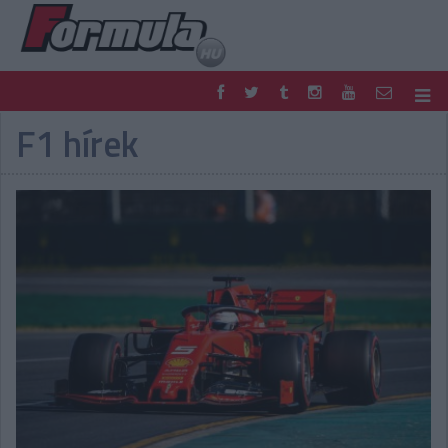
F1 hírek
F1
PARC FERMÉ
FORMULA
MOTOR
NEMZETKÖZI
HAZAI
RETRO
EGYÉB
PODCAST
SHOP
LIVE
TIPPJÁTÉK
DIGITÁLIS MAGAZIN
PONTÁLLÁSOK
VERSENYNAPTÁRAK