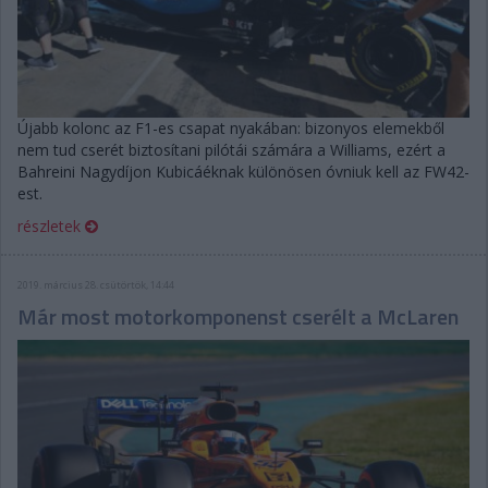
Újabb kolonc az F1-es csapat nyakában: bizonyos elemekből
nem tud cserét biztosítani pilótái számára a Williams, ezért a
Bahreini Nagydíjon Kubicáéknak különösen óvniuk kell az FW42-
est.
részletek
2019. március 28. csütörtök, 14:44
Már most motorkomponenst cserélt a McLaren