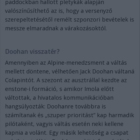
paddockban hallott pletykák alapján
valószínűsíthető az is, hogy a versenyző
szerepeltetésétől remélt szponzori bevételek is
messze elmaradnak a várakozásoktól.
Doohan visszatér?
Amennyiben az Alpine-menedzsment a váltás
mellett döntene, vélhetően Jack Doohan váltaná
Colapintót. A szezont az ausztrállal kezdte az
enstone-i formáció, s amikor Imola előtt
váltottak, a hivatalos kommunikációban
hangsúlyozták: Doohanre továbbra is
számítanak és „szuper prioritást” kap harmadik
pilótaként, vagyis váltás esetén neki kellene
kapnia a volánt. Egy másik lehetőség a csapat