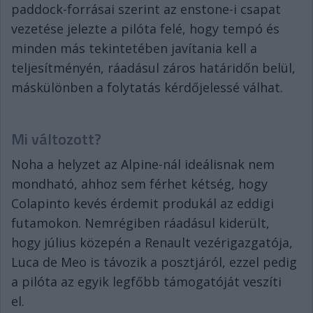
paddock-forrásai szerint az enstone-i csapat
vezetése jelezte a pilóta felé, hogy tempó és
minden más tekintetében javítania kell a
teljesítményén, ráadásul záros határidőn belül,
máskülönben a folytatás kérdőjelessé válhat.
Mi változott?
Noha a helyzet az Alpine-nál ideálisnak nem
mondható, ahhoz sem férhet kétség, hogy
Colapinto kevés érdemit produkál az eddigi
futamokon. Nemrégiben ráadásul kiderült,
hogy július közepén a Renault vezérigazgatója,
Luca de Meo is távozik a posztjáról, ezzel pedig
a pilóta az egyik legfőbb támogatóját veszíti
el.