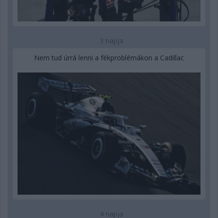
3 napja
Nem tud úrrá lenni a fékproblémákon a Cadillac
4 napja