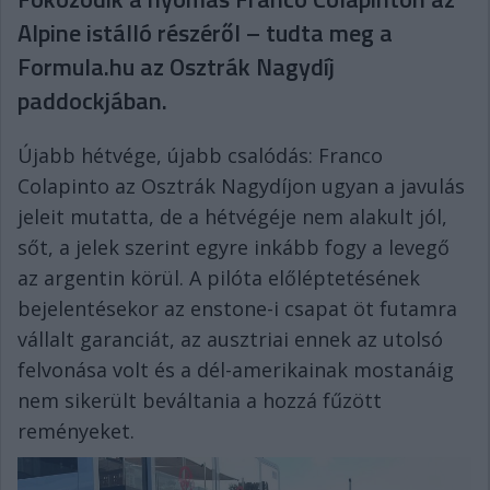
Alpine istálló részéről – tudta meg a
Formula.hu az Osztrák Nagydíj
paddockjában.
Újabb hétvége, újabb csalódás: Franco
Colapinto az Osztrák Nagydíjon ugyan a javulás
jeleit mutatta, de a hétvégéje nem alakult jól,
sőt, a jelek szerint egyre inkább fogy a levegő
az argentin körül. A pilóta előléptetésének
bejelentésekor az enstone-i csapat öt futamra
vállalt garanciát, az ausztriai ennek az utolsó
felvonása volt és a dél-amerikainak mostanáig
nem sikerült beváltania a hozzá fűzött
reményeket.