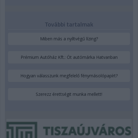
További tartalmak
Miben más a nyíltvégű lízing?
Prémium Autóház Kft.: Öt autómárka Hatvanban
Hogyan válasszunk megfelelő fénymásolópapírt?
Szerezz érettségit munka mellett!