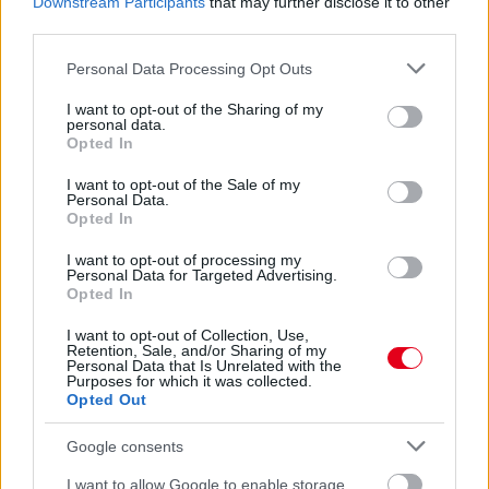
Downstream Participants
that may further disclose it to other
third parties.
Please note that this website/app uses one or more Google
Personal Data Processing Opt Outs
services and may gather and store information including but
not limited to your visit or usage behaviour. You may click to
I want to opt-out of the Sharing of my
personal data.
grant or deny consent to Google and its third-party tags to
1 napja
Opted In
use your data for below specified purposes in below Google
consent section.
Hakkinen megtartaná a Norris-Piastri párost a
I want to opt-out of the Sale of my
Personal Data.
McLarennél, nem borítaná fel Verstappenért
Opted In
I want to opt-out of processing my
Personal Data for Targeted Advertising.
Opted In
I want to opt-out of Collection, Use,
Retention, Sale, and/or Sharing of my
Personal Data that Is Unrelated with the
Purposes for which it was collected.
Opted Out
Google consents
I want to allow Google to enable storage