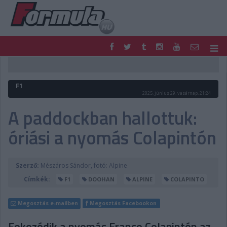
F1
PARC FERMÉ
FORMULA
MOTOR
F1
NEMZETKÖZI
HAZAI
2025. június 29. vasárnap, 21:24
RETRO
EGYÉB
A paddockban hallottuk:
PODCAST
SHOP
óriási a nyomás Colapintón
LIVE
TIPPJÁTÉK
DIGITÁLIS MAGAZIN
PONTÁLLÁSOK
VERSENYNAPTÁRAK
Szerző:
Mészáros Sándor, fotó: Alpine
Címkék:
F1
DOOHAN
ALPINE
COLAPINTO
Megosztás e-mailben
Megosztás Facebookon
Fokozódik a nyomás Franco Colapintón az