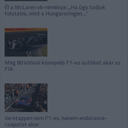
Él a McLaren vb-reménye: „Ha úgy tudjuk
folytatni, mint a Hungaroringen…”
Még 80 kilóval könnyebb F1-es autókat akar az
FIA
Verstappen nem F1-es, hanem endurance-
csapatot akar