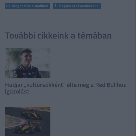
Megosztás e-mailben
Megosztás Facebookon
További cikkeink a témában
Hadjar „kultúrsokként” élte meg a Red Bullhoz
igazolást