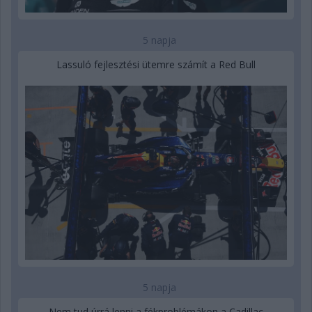
5 napja
Lassuló fejlesztési ütemre számít a Red Bull
5 napja
Nem tud úrrá lenni a fékproblémákon a Cadillac