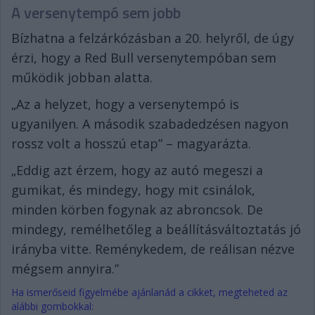
A versenytempó sem jobb
Bízhatna a felzárkózásban a 20. helyről, de úgy
érzi, hogy a Red Bull versenytempóban sem
működik jobban alatta.
„Az a helyzet, hogy a versenytempó is
ugyanilyen. A második szabadedzésen nagyon
rossz volt a hosszú etap” – magyarázta.
„Eddig azt érzem, hogy az autó megeszi a
gumikat, és mindegy, hogy mit csinálok,
minden körben fogynak az abroncsok. De
mindegy, remélhetőleg a beállításváltoztatás jó
irányba vitte. Reménykedem, de reálisan nézve
mégsem annyira.”
Ha ismerőseid figyelmébe ajánlanád a cikket, megteheted az
alábbi gombokkal: