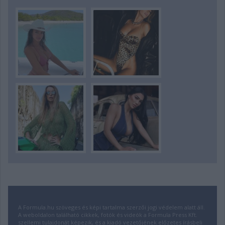
A Formula.hu szöveges és képi tartalma szerzői jogi védelem alatt áll.
A weboldalon található cikkek, fotók és videók a Formula Press Kft.
szellemi tulajdonát képezik, és a kiadó vezetőjének előzetes írásbeli