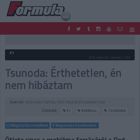
F1
PARC FERMÉ
FORMULA
MOTOR
F1
NEMZETKÖZI
HAZAI
2025. május 31. szombat, 17:43
RETRO
EGYÉB
Tsunoda: Érthetetlen, én
PODCAST
SHOP
nem hibáztam
LIVE
TIPPJÁTÉK
DIGITÁLIS MAGAZIN
PONTÁLLÁSOK
VERSENYNAPTÁRAK
Szerző:
Gobodics Tamás, fotó: Red Bull Content Pool
Címkék:
F1
REDBULL
TSUNODA
Megosztás e-mailben
Megosztás Facebookon
Ötlete sincs a probléma forrásáról a Red