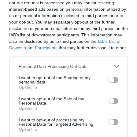
opt-out request is processed you may continue seeing
„Jó látni, hogy közel az álom” – Camara az F1-es
interest-based ads based on personal information utilized by
pletykákról
us or personal information disclosed to third parties prior to
your opt-out. You may separately opt-out of the further
disclosure of your personal information by third parties on the
IAB’s list of downstream participants. This information may
also be disclosed by us to third parties on the
IAB’s List of
Downstream Participants
that may further disclose it to other
third parties.
Please note that this website/app uses one or more Google
Personal Data Processing Opt Outs
services and may gather and store information including but
not limited to your visit or usage behaviour. You may click to
I want to opt-out of the Sharing of my
personal data.
grant or deny consent to Google and its third-party tags to
Opted In
use your data for below specified purposes in below Google
consent section.
I want to opt-out of the Sale of my
Personal Data.
Opted In
1 napja
I want to opt-out of processing my
MotoGP: Bezzecchi közel egy másodpercet javított a
Personal Data for Targeted Advertising.
körrekordon
Opted In