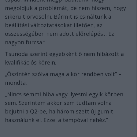
megoldjuk a problémát, de nem hiszem, hogy
sikerült orvosolni. Bármit is csináltunk a
beállítási változtatásokat illetően, az
összességében nem adott előrelépést. Ez
nagyon furcsa.”
Tsunoda szerint egyébként ő nem hibázott a
kvalifikációs körein.
„Őszintén szólva maga a kör rendben volt” –
mondta.
„Nincs semmi hiba vagy ilyesmi egyik körben
sem. Szerintem akkor sem tudtam volna
bejutni a Q2-be, ha három szett új gumit
használunk el. Ezzel a tempóval nehéz.”