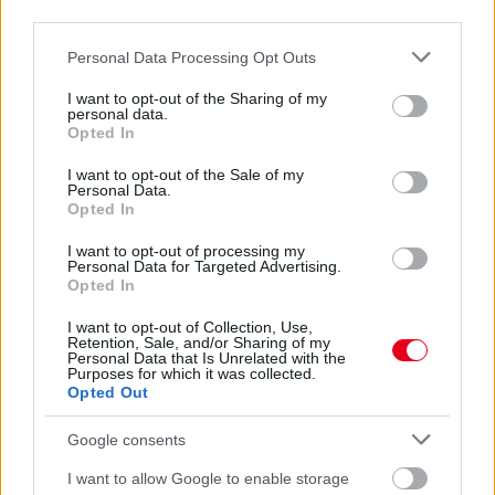
third parties.
1 napja
Please note that this website/app uses one or more Google
Personal Data Processing Opt Outs
services and may gather and store information including but
Ilyen lehet a jövő F1-es szabályrendszere Domenicali
not limited to your visit or usage behaviour. You may click to
I want to opt-out of the Sharing of my
szerint
personal data.
grant or deny consent to Google and its third-party tags to
Opted In
use your data for below specified purposes in below Google
consent section.
I want to opt-out of the Sale of my
Personal Data.
Opted In
I want to opt-out of processing my
Personal Data for Targeted Advertising.
Opted In
I want to opt-out of Collection, Use,
Retention, Sale, and/or Sharing of my
Personal Data that Is Unrelated with the
Purposes for which it was collected.
Opted Out
Google consents
2 napja
I want to allow Google to enable storage
Újabb korábbi F2-es bajnok folytatja a Formula-E-ben