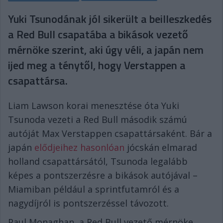
Yuki Tsunodának jól sikerült a beilleszkedés
a Red Bull csapatába a bikások vezető
mérnöke szerint, aki úgy véli, a japán nem
ijed meg a ténytől, hogy Verstappen a
csapattársa.
Liam Lawson korai menesztése óta Yuki
Tsunoda vezeti a Red Bull második számú
autóját Max Verstappen csapattársaként. Bár a
japán
elődjeihez hasonlóan
jócskán elmarad
holland csapattársától, Tsunoda legalább
képes a pontszerzésre a bikások autójával –
Miamiban például a sprintfutamról és a
nagydíjról is pontszerzéssel távozott.
Paul Monaghan, a Red Bull vezető mérnöke