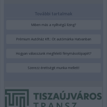
További tartalmak
Miben más a nyíltvégű lízing?
Prémium Autóház Kft.: Öt autómárka Hatvanban
Hogyan válasszunk megfelelő fénymásolópapírt?
Szerezz érettségit munka mellett!