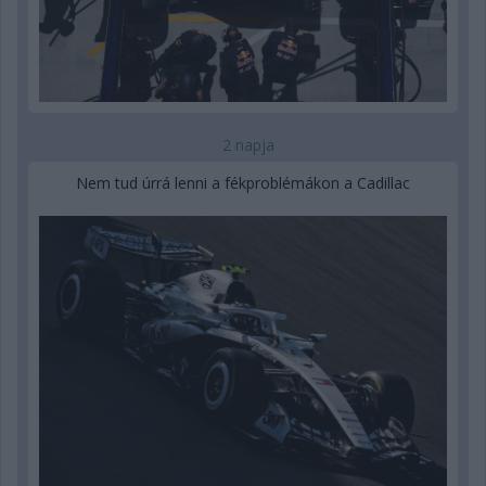
2 napja
Nem tud úrrá lenni a fékproblémákon a Cadillac