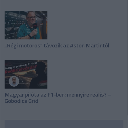
„Régi motoros” távozik az Aston Martintól
Magyar pilóta az F1-ben: mennyire reális? –
Gobodics Grid