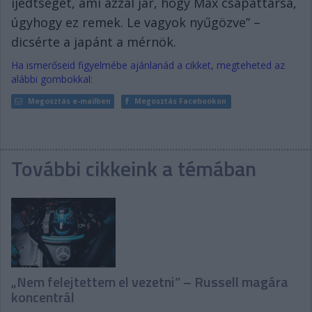
ijedtséget, ami azzal jár, hogy Max csapattársa,
úgyhogy ez remek. Le vagyok nyűgözve” –
dicsérte a japánt a mérnök.
Ha ismerőseid figyelmébe ajánlanád a cikket, megteheted az
alábbi gombokkal:
Megosztás e-mailben
Megosztás Facebookon
További cikkeink a témában
„Nem felejtettem el vezetni” – Russell magára
koncentrál