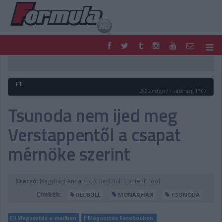
F1
PARC FERMÉ
FORMULA
MOTOR
F1
NEMZETKÖZI
HAZAI
2025. május 11. vasárnap, 17:00
RETRO
EGYÉB
Tsunoda nem ijed meg
PODCAST
SHOP
Verstappentől a csapat
LIVE
TIPPJÁTÉK
DIGITÁLIS MAGAZIN
PONTÁLLÁSOK
mérnöke szerint
VERSENYNAPTÁRAK
Szerző:
Nagyházi Anna, fotó: Red Bull Content Pool
Címkék:
REDBULL
MONAGHAN
TSUNODA
Megosztás e-mailben
Megosztás Facebookon