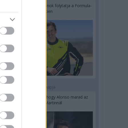
Újabb korábbi F2-es bajnok folytatja a Formula-
E-ben
2 napja
Newey biztos benne, hogy Alonso marad az
Aston Martinnál