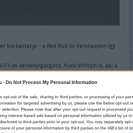
et kockáztatja – a Red Bull és Verstappen így
 F1-es versenyigazgató, Niels Wittich is, aki a
 hétvégén.
u -
Do Not Process My Personal Information
rről a témáról, minden csapattal és
dense után. „Azt hiszem, mindenki emlékszik
to opt-out of the sale, sharing to third parties, or processing of your per
l akkoriban Lewisszal kicsit ellentmondásos
formation for targeted advertising by us, please use the below opt-out s
r selection. Please note that after your opt-out request is processed y
eing interest-based ads based on personal information utilized by us or
a pályát és előnyre teszel szert – amit
disclosed to third parties prior to your opt-out. You may separately opt-
losure of your personal information by third parties on the IAB’s list of
pozícióját –, akkor azt a pozíciót vissza kell