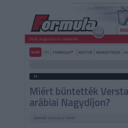
DIG
2026. augusztus 6. csütörtök
SHOP
F1
FORMULA
MOTOR
NEMZETKÖZI
H
F1
Miért büntették Verst
arábiai Nagydíjon?
Szerző:
Gobodics Tamás