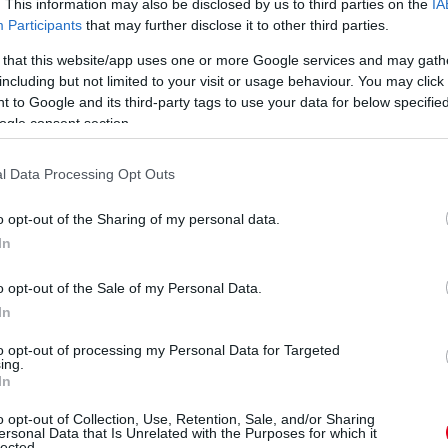
. This information may also be disclosed by us to third parties on the
IA
van, az ő döntésük, hogy azt mondják-e a
Participants
that may further disclose it to other third parties.
 that this website/app uses one or more Google services and may gath
őtte kellene lennie ahhoz, hogy indokolt legyen
including but not limited to your visit or usage behaviour. You may click 
 to Google and its third-party tags to use your data for below specifi
inték: ha lett volna ott egykavicságy, akkor
ogle consent section.
 most van.
l Data Processing Opt Outs
o opt-out of the Sharing of my personal data.
In
alos magyarázatot kaptunk arra, hogy miért
car Piastrival történt incidensében, és miért
o opt-out of the Sale of my Personal Data.
t:
In
ó/marsalling rendszer adatait, a videót, az
to opt-out of processing my Personal Data for Targeted
ing.
készült videós bizonyítékokat, és
In
tri] első tengelye legalább az 1-es autó
o opt-out of Collection, Use, Retention, Sale, and/or Sharing
kanyar előtt és az 1-es kanyar csúcspontjánál,
ersonal Data that Is Unrelated with the Purposes for which it
lected.