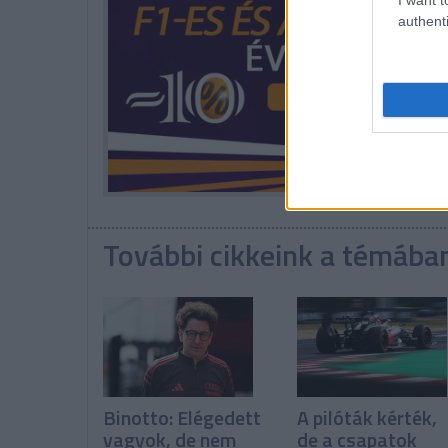
authenti
További cikkeink a témába
Binotto: Elégedett
A pilóták kérték,
vagyok, de nem
de a csapatok