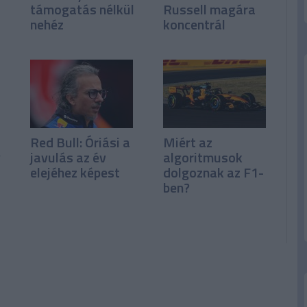
támogatás nélkül
Russell magára
nehéz
koncentrál
Red Bull: Óriási a
Miért az
y
javulás az év
algoritmusok
elejéhez képest
dolgoznak az F1-
ben?