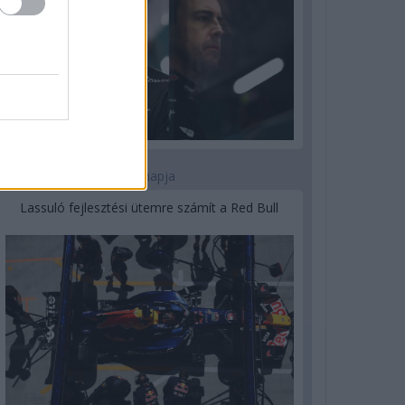
3 napja
Lassuló fejlesztési ütemre számít a Red Bull