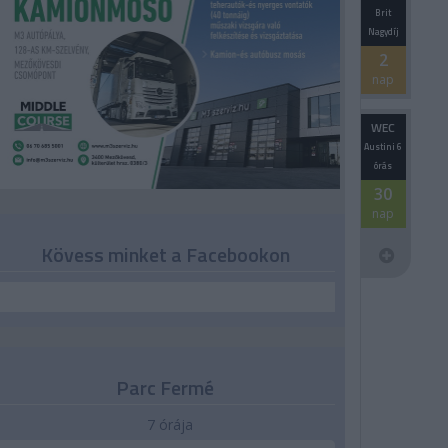
Brit
Nagydíj
2
nap
WEC
Austini 6
órás
30
nap
Kövess minket a Facebookon
Parc Fermé
7 órája