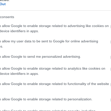
ről megelőzni.
Out
lett volt a csúcspontnál. A Driver's Standards
-es autóé volt, és jogosult volt arra, hogy
consents
o allow Google to enable storage related to advertising like cookies on
evice identifiers in apps.
és tartós előnyre tett szert, amit nem adott
ekezett az előnyére építeni."
o allow my user data to be sent to Google for online advertising
s.
rtós előny megszerzéséért járó alapbüntetés
to allow Google to send me personalized advertising.
 hogy ez az eset az első körben és az első
nynek tekintettük, és helyette 5 másodperces
o allow Google to enable storage related to analytics like cookies on
evice identifiers in apps.
eted az alábbi gombokkal:
o allow Google to enable storage related to functionality of the website
o allow Google to enable storage related to personalization.
o allow Google to enable storage related to security, including