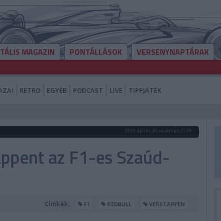
ITÁLIS MAGAZIN
PONTÁLLÁSOK
VERSENYNAPTÁRAK
AZAI
RETRO
EGYÉB
PODCAST
LIVE
TIPPJÁTÉK
2025. április 20. vasárnap, 21:25
appent az F1-es Szaúd-
Címkék:
F1
REDBULL
VERSTAPPEN