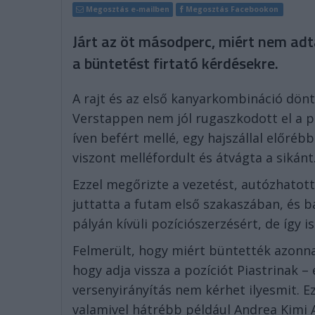
Megosztás e-mailben
Megosztás Facebookon
Járt az öt másodperc, miért nem adta
a büntetést firtató kérdésekre.
A rajt és az első kanyarkombináció dönt
Verstappen nem jól rugaszkodott el a pol
íven befért mellé, egy hajszállal előréb
viszont melléfordult és átvágta a sikánt
Ezzel megőrizte a vezetést, autózhatott
juttatta a futam első szakaszában, és
pályán kívüli pozíciószerzésért, de így i
Felmerült, hogy miért büntették azonna
hogy adja vissza a pozíciót Piastrinak – 
versenyirányítás nem kérhet ilyesmit. Ez
valamivel hátrébb például Andrea Kimi 