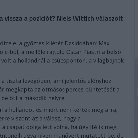
 vissza a pozíciót? Niels Wittich válaszolt
ötte el a győztes kilétét Dzsiddában: Max
e-ból, a mellőle rajtoló Oscar Piastri a belső
b volt a hollandnál a csúcsponton, a világbajnok
.
 a tiszta levegőben, ami jelentős előnyhöz
 bár megkapta az ötmásodperces büntetését a
s bejött a második helyre.
l a hollandot és miért nem kérték meg arra,
erre viszont az a válasz, hogy a
 a csapat dolga lett volna, ha úgy ítélik meg,
Antonelli ugyanilyen manővert mutatott be, de