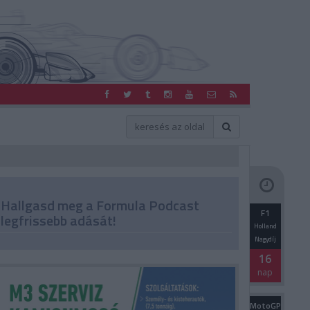
Hallgasd meg a Formula Podcast
F1
legfrissebb adását!
Holland
Nagydíj
16
nap
MotoGP