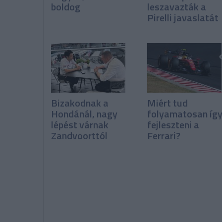
boldog
leszavazták a
Pirelli javaslatát
Bizakodnak a
Miért tud
Hondánál, nagy
folyamatosan íg
lépést várnak
fejleszteni a
Zandvoorttól
Ferrari?