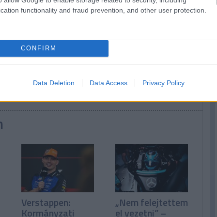
cation functionality and fraud prevention, and other user protection.
CONFIRM
Data Deletion
Data Access
Privacy Policy
n
Verstappen:
„Nem felejtettem
Kormányzati
el vezetni” –