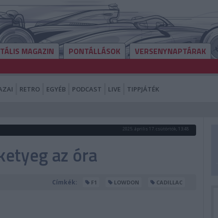
ITÁLIS MAGAZIN
PONTÁLLÁSOK
VERSENYNAPTÁRAK
AZAI
RETRO
EGYÉB
PODCAST
LIVE
TIPPJÁTÉK
2025. április 17. csütörtök, 13:48
 ketyeg az óra
Címkék:
F1
LOWDON
CADILLAC