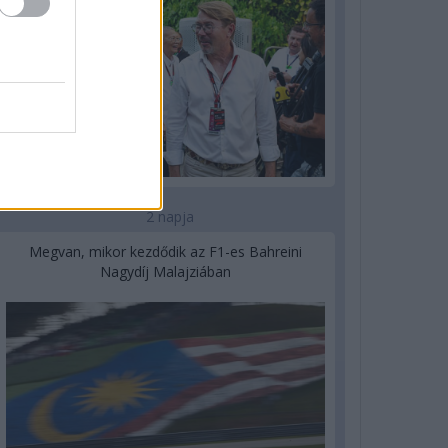
2 napja
Megvan, mikor kezdődik az F1-es Bahreini
Nagydíj Malajziában