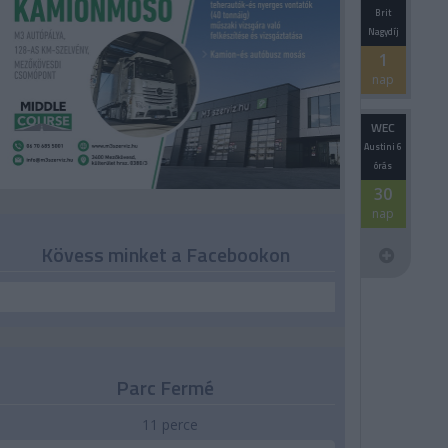
Brit
Nagydíj
1
nap
WEC
Austini 6
órás
30
nap
Kövess minket a Facebookon
Parc Fermé
11 perce