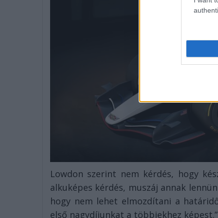
authenti
Lowdon szerint nem kérdés, hogy kész
alkuképes kérdés, muszáj annak lennünk
hogy nem lehet elmozdítani a határidő
első nagydíjunkat a többiekhez képest.”