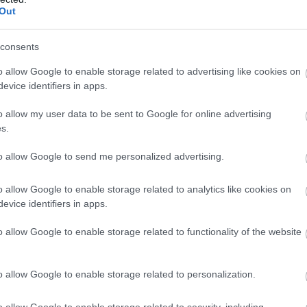
 szakemberek, akikkel versenyeztem együtt
Out
consents
o allow Google to enable storage related to advertising like cookies on
evice identifiers in apps.
ndelkezik: a silverstone-it tavaly adták át,
o allow my user data to be sent to Google for online advertising
ndianai központja, valamint a General Motors
s.
to allow Google to send me personalized advertising.
ni, de inkább lehetőségként tekintünk rá” –
an egy központi irodánk Indianapolisban, ami
o allow Google to enable storage related to analytics like cookies on
evice identifiers in apps.
 motorbizniszünk Charlotte-ban, ahol sok
szimulátor is található. Az a NASCAR otthona.
o allow Google to enable storage related to functionality of the website
ne-ban, ami meg a Formula-1 otthona.”
o allow Google to enable storage related to personalization.
o allow Google to enable storage related to security, including