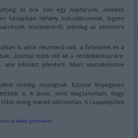
ketyeg az óra. Van egy naptárunk, amelyet
en hónapban néhány kulcsdátummal, legyen
katrészek teszteléséről. Jelenleg az ütemterv
ban is aktív résztvevő volt, a feltételek és a
k: „Ezúttal több idő áll a rendelkezésünkre.
 ami kihívást jelentett. Most visszatekintve
élok mindig mozognak. Ezúttal lényegesen
tettebb is. A lecke, amit megtanultam, hogy
 több dolog marad változatlan. A csapatépítés
eted az alábbi gombokkal: