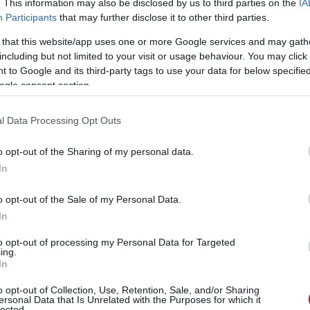
. This information may also be disclosed by us to third parties on the
IA
Participants
that may further disclose it to other third parties.
 that this website/app uses one or more Google services and may gath
including but not limited to your visit or usage behaviour. You may click 
 to Google and its third-party tags to use your data for below specifi
ogle consent section.
l Data Processing Opt Outs
o opt-out of the Sharing of my personal data.
In
o opt-out of the Sale of my Personal Data.
In
to opt-out of processing my Personal Data for Targeted
ing.
In
zemélyzettel, és emlékszem, a legelsőn hárman
o opt-out of Collection, Use, Retention, Sale, and/or Sharing
unk. Azt hiszem, átlagosan több mint napi egy
ersonal Data that Is Unrelated with the Purposes for which it
lected.