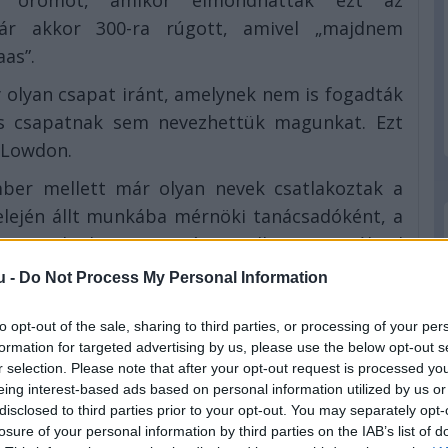
nt örömöt, amikor elmondhatták ezt az
ár akkor 300-ra rúgott, amivel „majdnem
as”.
 olyan csapat iránt, amelynek nem is fogadták
s csapatnak sem nevezhettük magunkat. Ezt
 Lowdon.
ber mellett már olyan nevek csatlakoztak a
 elején állt munkába mérnöki tanácsadóként, a
 a technikai igazgató, a williamses múlttal
ikai részleg vezetője, míg a Lowdonnal annak
u -
Do Not Process My Personal Information
hn McQuilliam a főtervező.
to opt-out of the sale, sharing to third parties, or processing of your per
formation for targeted advertising by us, please use the below opt-out s
r selection. Please note that after your opt-out request is processed y
eing interest-based ads based on personal information utilized by us or
disclosed to third parties prior to your opt-out. You may separately opt-
losure of your personal information by third parties on the IAB’s list of