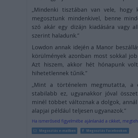
„Mindenki tisztában van vele, hogy 
megosztunk mindenkivel, benne mind
szó akár egy dizájn kiadására vagy al
szerint haladunk.”
Lowdon annak idején a Manor beszállásá
körülmények azonban most sokkal jobba
Azt hiszem, akkor hét hónapunk volt,
hihetetlennek tűnik.”
„Mint a történelem megmutatta, a c
stabilabb ez, ugyanakkor jóval össze
minél többet változnak a dolgok, annál
alapjai például teljesen ugyanazok.”
Ha ismerőseid figyelmébe ajánlanád a cikket, megteh
Megosztás e-mailben
Megosztás Facebookon