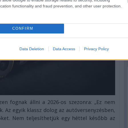
cation functionality and fraud prevention, and other user protection.
CONFIRM
Data Deletion
Data Access
Privacy Policy
en fognak állni a 2026-os szezonra: „Ez nem
. Az egyik klassz dolog az autóversenyzésben,
ket. Nem teljesíthetjük egy héttel később az