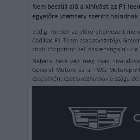
Nem becsüli alá a kihívást az F1 le
egyelőre ütemterv szerint haladnak 
Eddig minden az előre eltervezett menet
Cadillac F1 Team csapatvezetője, Graem
több központot kell összehangolniuk a 
Néhány hete vált még csak hivataloss
General Motors és a TWG Motorsports 
csapatként csatlakozhatnak a száguldó