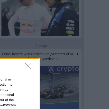
5 órája
Óriási bevétel-visszaesést könyvelhetett el az F1
a második negyedévben
sonal or
ection to
ou may
 personal
out of the
 downstream