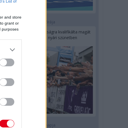
B’s List of
er and store
8 órája
to grant or
ed purposes
Kerékpáros világbajnokságra kvalifikálta magát
Bottas az F1-es nyári szünetben
1 napja