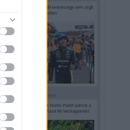
Montoya szerint Antonelli kedvessége sem segít
Russellen
2 napja
Hakkinen megtartaná a Norris-Piastri párost a
McLarennél, nem borítaná fel Verstappenért