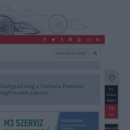
Hallgasd meg a Formula Podcast
F1
legfrissebb adását!
Holland
Nagydíj
15
nap
MotoGP