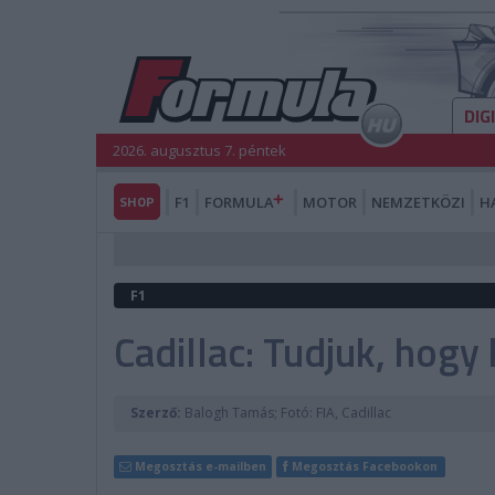
DIG
2026. augusztus 7. péntek
SHOP
F1
FORMULA
MOTOR
NEMZETKÖZI
H
F1
Cadillac: Tudjuk, hogy
Szerző:
Balogh Tamás; Fotó: FIA, Cadillac
Megosztás e-mailben
Megosztás Facebookon