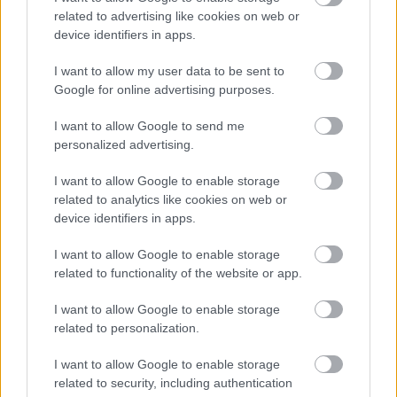
related to advertising like cookies on web or
1 napja
device identifiers in apps.
Az F1-es Német Nagydíj „mindenképpen megvalósul”
I want to allow my user data to be sent to
Domenicali szerint
Google for online advertising purposes.
I want to allow Google to send me
personalized advertising.
I want to allow Google to enable storage
related to analytics like cookies on web or
device identifiers in apps.
I want to allow Google to enable storage
related to functionality of the website or app.
I want to allow Google to enable storage
related to personalization.
1 napja
I want to allow Google to enable storage
„Jó látni, hogy közel az álom” – Camara az F1-es
related to security, including authentication