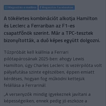
Megosztás e-mailben
Megosztás Facebookon
A tökéletes kombinációt alkotja Hamilton
és Leclerc a Ferrariban az F1-es
csapatfőnök szerint. Már a TPC-tesztek
bizonyították, a duó képes együtt dolgozni.
Tűzpróbát kell kiállnia a Ferrari
pilótapárosának 2025-ben: ahogy Lewis
Hamilton, úgy Charles Leclerc is vezérpilóta volt
pályafutása szinte egészében, éppen emiatt
kérdéses, hogyan fog működni kettejük
felállása a Ferrarinál.
„A versenyzők mindig igyekeznek javítani a
képességeiken, ennek pedig jó eszköze a