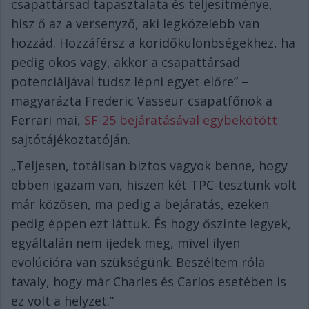
csapattársad tapasztalata és teljesítménye,
hisz ő az a versenyző, aki legközelebb van
hozzád. Hozzáférsz a köridőkülönbségekhez, ha
pedig okos vagy, akkor a csapattársad
potenciáljával tudsz lépni egyet előre” –
magyarázta Frederic Vasseur csapatfőnök a
Ferrari mai,
SF-25 bejáratásával egybekötött
sajtótájékoztatóján.
„Teljesen, totálisan biztos vagyok benne, hogy
ebben igazam van, hiszen két TPC-tesztünk volt
már közösen, ma pedig a bejáratás, ezeken
pedig éppen ezt láttuk. És hogy őszinte legyek,
egyáltalán nem ijedek meg, mivel ilyen
evolúcióra van szükségünk. Beszéltem róla
tavaly, hogy már Charles és Carlos esetében is
ez volt a helyzet.”