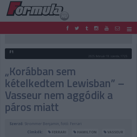
F1
PARC FERMÉ
FORMULA
MOTOR
F1
NEMZETKÖZI
HAZAI
2025. február 19. szerda, 17:25
RETRO
EGYÉB
„Korábban sem
PODCAST
SHOP
kételkedtem Lewisban” –
LIVE
TIPPJÁTÉK
DIGITÁLIS MAGAZIN
PONTÁLLÁSOK
Vasseur nem aggódik a
VERSENYNAPTÁRAK
páros miatt
Szerző:
Strommer Benjamin, fotó: Ferrari
Címkék:
FERRARI
HAMILTON
VASSEUR