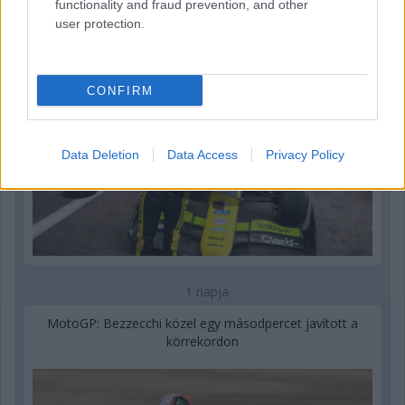
pletykákról
functionality and fraud prevention, and other
user protection.
CONFIRM
Data Deletion
Data Access
Privacy Policy
1 napja
MotoGP: Bezzecchi közel egy másodpercet javított a
körrekordon