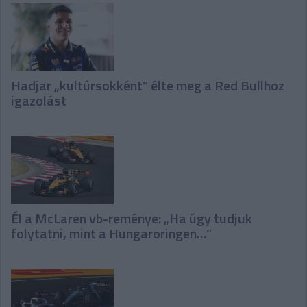
Hadjar „kultúrsokként” élte meg a Red Bullhoz
igazolást
Él a McLaren vb-reménye: „Ha úgy tudjuk
folytatni, mint a Hungaroringen…”