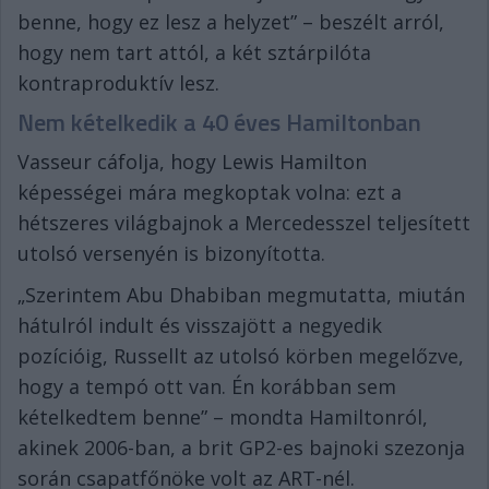
benne, hogy ez lesz a helyzet” – beszélt arról,
hogy nem tart attól, a két sztárpilóta
kontraproduktív lesz.
Nem kételkedik a 40 éves Hamiltonban
Vasseur cáfolja, hogy Lewis Hamilton
képességei mára megkoptak volna: ezt a
hétszeres világbajnok a Mercedesszel teljesített
utolsó versenyén is bizonyította.
„Szerintem Abu Dhabiban megmutatta, miután
hátulról indult és visszajött a negyedik
pozícióig, Russellt az utolsó körben megelőzve,
hogy a tempó ott van. Én korábban sem
kételkedtem benne” – mondta Hamiltonról,
akinek 2006-ban, a brit GP2-es bajnoki szezonja
során csapatfőnöke volt az ART-nél.