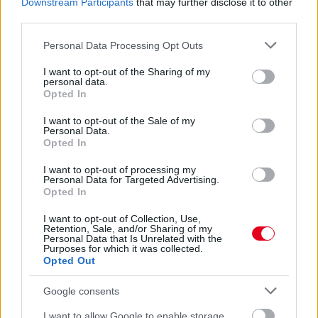
Downstream Participants
that may further disclose it to other
third parties.
Please note that this website/app uses one or more Google
Personal Data Processing Opt Outs
services and may gather and store information including but
not limited to your visit or usage behaviour. You may click to
I want to opt-out of the Sharing of my
personal data.
grant or deny consent to Google and its third-party tags to
3 órája
Opted In
use your data for below specified purposes in below Google
Hamarosan leáll az idei F1-es fejlesztésekkel a Cadillac
consent section.
I want to opt-out of the Sale of my
Personal Data.
Opted In
I want to opt-out of processing my
Personal Data for Targeted Advertising.
Opted In
I want to opt-out of Collection, Use,
Retention, Sale, and/or Sharing of my
Personal Data that Is Unrelated with the
Purposes for which it was collected.
Opted Out
Google consents
I want to allow Google to enable storage