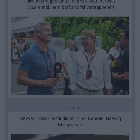
Hakkinen megtartaná a Norris-Piastri párost a
McLarennél, nem borítaná fel Verstappenért
4 napja
Megvan, mikor kezdődik az F1-es Bahreini Nagydíj
Malajziában