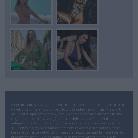
A Formula.hu szöveges és képi tartalma szerzői jogi védelem alatt áll.
A weboldalon található cikkek, fotók és videók a Formula Press Kft.
szellemi tulajdonát képezik, és a kiadó vezetőjének előzetes írásbeli
engedélye nélkül – a szolgáltatás rendeltetésszerű használatával
velejáró olvasáson, képernyőn történő megjelenítésen és az ehhez
szükséges ideiglenes többszörözésen, továbbá a személyes, nem-
kereskedelmi célból történő merevlemezre történő lementésen és
kinyomtatáson túl - sem online, sem nyomtatott formában nem