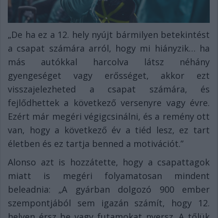
„De ha ez a 12. hely nyújt bármilyen betekintést
a csapat számára arról, hogy mi hiányzik… ha
más autókkal harcolva látsz néhány
gyengeséget vagy erősséget, akkor ezt
visszajelezheted a csapat számára, és
fejlődhettek a következő versenyre vagy évre.
Ezért már megéri végigcsinálni, és a remény ott
van, hogy a következő év a tiéd lesz, ez tart
életben és ez tartja benned a motivációt.”
Alonso azt is hozzátette, hogy a csapattagok
miatt is megéri folyamatosan mindent
beleadnia: „A gyárban dolgozó 900 ember
szempontjából sem igazán számít, hogy 12.
helyen érsz be vagy futamokat nyersz. A tőlük