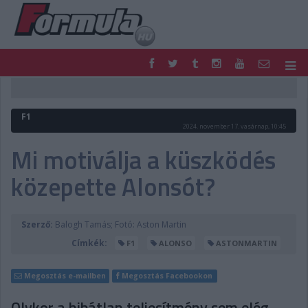
F1
PARC FERMÉ
FORMULA
MOTOR
F1
NEMZETKÖZI
HAZAI
2024. november 17. vasárnap, 10:45
RETRO
EGYÉB
Mi motiválja a küszködés
PODCAST
SHOP
közepette Alonsót?
LIVE
TIPPJÁTÉK
DIGITÁLIS MAGAZIN
PONTÁLLÁSOK
VERSENYNAPTÁRAK
Szerző:
Balogh Tamás; Fotó: Aston Martin
Címkék:
F1
ALONSO
ASTONMARTIN
Megosztás e-mailben
Megosztás Facebookon
Olykor a hibátlan teljesítmény sem elég