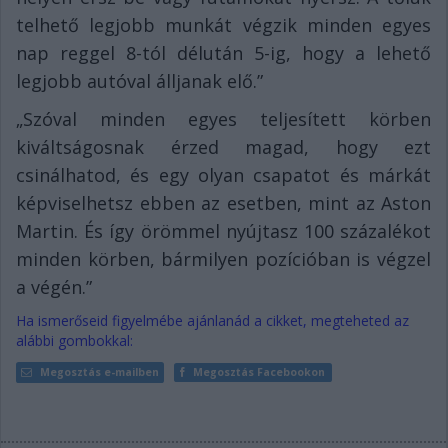
telhető legjobb munkát végzik minden egyes
nap reggel 8-tól délután 5-ig, hogy a lehető
legjobb autóval álljanak elő.”
„Szóval minden egyes teljesített körben
kiváltságosnak érzed magad, hogy ezt
csinálhatod, és egy olyan csapatot és márkát
képviselhetsz ebben az esetben, mint az Aston
Martin. És így örömmel nyújtasz 100 százalékot
minden körben, bármilyen pozícióban is végzel
a végén.”
Ha ismerőseid figyelmébe ajánlanád a cikket, megteheted az
alábbi gombokkal:
Megosztás e-mailben
Megosztás Facebookon