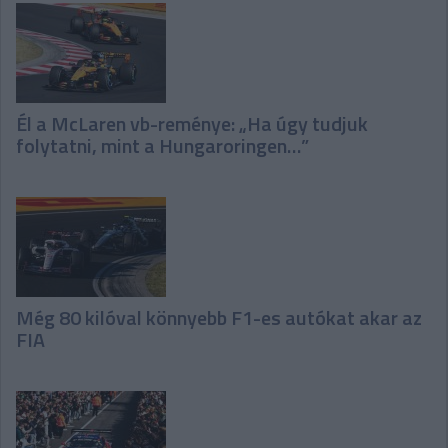
Él a McLaren vb-reménye: „Ha úgy tudjuk
folytatni, mint a Hungaroringen…”
Még 80 kilóval könnyebb F1-es autókat akar az
FIA