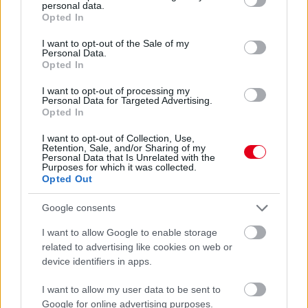
personal data.
grant or deny consent to Google and its third-party tags to
Opted In
use your data for below specified purposes in below Google
consent section.
I want to opt-out of the Sale of my
Personal Data.
Opted In
I want to opt-out of processing my
Personal Data for Targeted Advertising.
Opted In
I want to opt-out of Collection, Use,
Retention, Sale, and/or Sharing of my
Personal Data that Is Unrelated with the
Purposes for which it was collected.
Opted Out
1 napja
Google consents
„Jó látni, hogy közel az álom” – Camara az F1-es
pletykákról
I want to allow Google to enable storage
related to advertising like cookies on web or
device identifiers in apps.
I want to allow my user data to be sent to
Google for online advertising purposes.