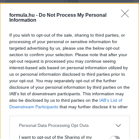
1 órája
Hamarosan leáll az idei F1-es fejlesztésekkel a Cadillac
formula.hu -
Do Not Process My Personal
Information
If you wish to opt-out of the sale, sharing to third parties, or
processing of your personal or sensitive information for
targeted advertising by us, please use the below opt-out
section to confirm your selection. Please note that after your
opt-out request is processed you may continue seeing
interest-based ads based on personal information utilized by
us or personal information disclosed to third parties prior to
your opt-out. You may separately opt-out of the further
disclosure of your personal information by third parties on the
IAB’s list of downstream participants. This information may
also be disclosed by us to third parties on the
IAB’s List of
Downstream Participants
that may further disclose it to other
1 napja
third parties.
Az F1-es Német Nagydíj „mindenképpen megvalósul”
Please note that this website/app uses one or more Google
Personal Data Processing Opt Outs
Domenicali szerint
services and may gather and store information including but
not limited to your visit or usage behaviour. You may click to
I want to opt-out of the Sharing of my