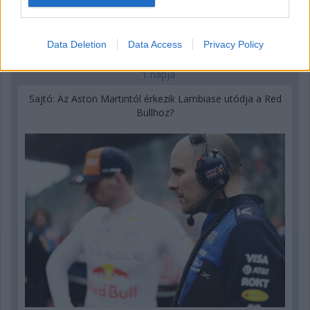
Data Deletion
Data Access
Privacy Policy
1 napja
Sajtó: Az Aston Martintól érkezik Lambiase utódja a Red
Bullhoz?