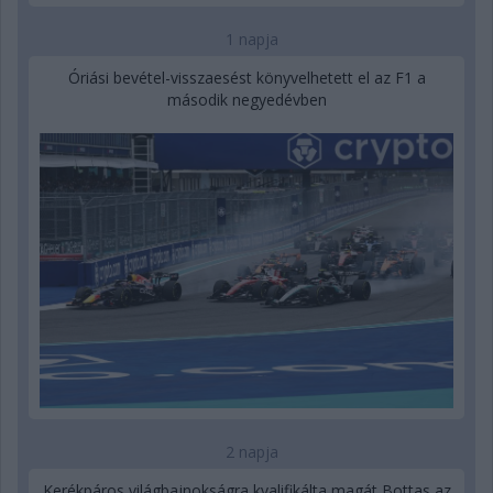
1 napja
Óriási bevétel-visszaesést könyvelhetett el az F1 a
második negyedévben
2 napja
Kerékpáros világbajnokságra kvalifikálta magát Bottas az