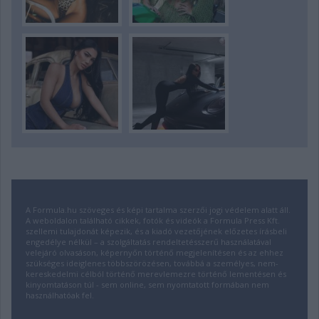
A Formula.hu szöveges és képi tartalma szerzői jogi védelem alatt áll.
A weboldalon található cikkek, fotók és videók a Formula Press Kft.
szellemi tulajdonát képezik, és a kiadó vezetőjének előzetes írásbeli
engedélye nélkül – a szolgáltatás rendeltetésszerű használatával
velejáró olvasáson, képernyőn történő megjelenítésen és az ehhez
szükséges ideiglenes többszörözésen, továbbá a személyes, nem-
kereskedelmi célból történő merevlemezre történő lementésen és
kinyomtatáson túl - sem online, sem nyomtatott formában nem
használhatóak fel.