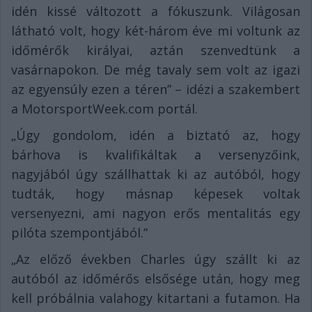
idén kissé változott a fókuszunk. Világosan
látható volt, hogy két-három éve mi voltunk az
időmérők királyai, aztán szenvedtünk a
vasárnapokon. De még tavaly sem volt az igazi
az egyensúly ezen a téren” – idézi a szakembert
a MotorsportWeek.com portál.
„Úgy gondolom, idén a biztató az, hogy
bárhova is kvalifikáltak a versenyzőink,
nagyjából úgy szállhattak ki az autóból, hogy
tudták, hogy másnap képesek voltak
versenyezni, ami nagyon erős mentalitás egy
pilóta szempontjából.”
„Az előző években Charles úgy szállt ki az
autóból az időmérős elsősége után, hogy meg
kell próbálnia valahogy kitartani a futamon. Ha