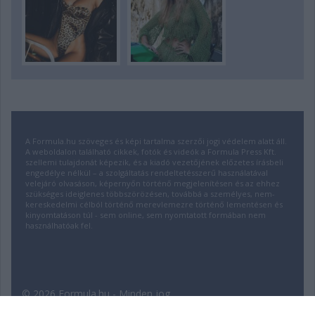
A Formula.hu szöveges és képi tartalma szerzői jogi védelem alatt áll.
A weboldalon található cikkek, fotók és videók a Formula Press Kft.
szellemi tulajdonát képezik, és a kiadó vezetőjének előzetes írásbeli
engedélye nélkül – a szolgáltatás rendeltetésszerű használatával
velejáró olvasáson, képernyőn történő megjelenítésen és az ehhez
szükséges ideiglenes többszörözésen, továbbá a személyes, nem-
kereskedelmi célból történő merevlemezre történő lementésen és
kinyomtatáson túl - sem online, sem nyomtatott formában nem
használhatóak fel.
© 2026 Formula.hu - Minden jog
fenntartva! | Fejlesztette:
insource.hu