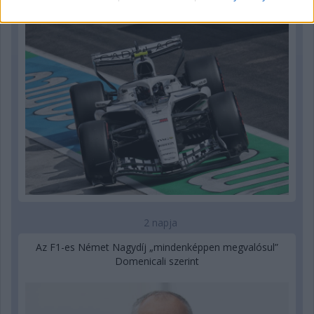
2 napja
Az F1-es Német Nagydíj „mindenképpen megvalósul”
Domenicali szerint