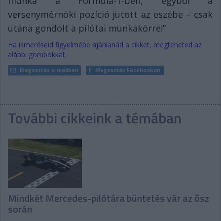
munka a Formula-1-ben, egyből a
versenymérnöki pozíció jutott az eszébe – csak
utána gondolt a pilótai munkakörre!”
Ha ismerőseid figyelmébe ajánlanád a cikket, megteheted az
alábbi gombokkal:
Megosztás e-mailben
Megosztás Facebookon
További cikkeink a témában
Mindkét Mercedes-pilótára büntetés vár az ősz
során