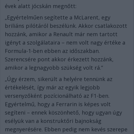
évek alatt jócskán megnőtt:
„Egyértelműen segítette a McLarent, egy
briliáns pilótáról beszélünk. Akkor csatlakozott
hozzánk, amikor a Renault már nem tartott
igényt a szolgálataira – nem volt nagy értéke a
Formula-1-ben ebben az időszakban.
Szerencsére pont akkor érkezett hozzánk,
amikor a legnagyobb szükség volt rá.”
„Úgy érzem, sikerült a helyére tennünk az
értékelését, így már az egyik legjobb
versenyzőként pozícionálható az F1-ben.
Egyértelmű, hogy a Ferrarin is képes volt
segíteni – ennek köszönhető, hogy ugyan úgy
esélyük van a konstruktőri bajnokság
megnyerésére. Ebben pedig nem kevés szerepe