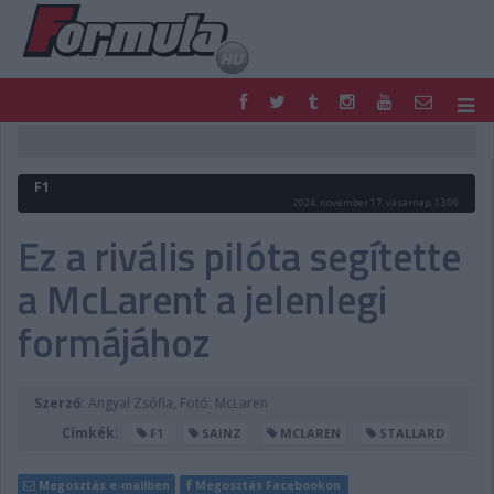
F1
PARC FERMÉ
FORMULA
MOTOR
F1
NEMZETKÖZI
HAZAI
2024. november 17. vasárnap, 13:09
RETRO
EGYÉB
Ez a rivális pilóta segítette
PODCAST
SHOP
a McLarent a jelenlegi
LIVE
TIPPJÁTÉK
DIGITÁLIS MAGAZIN
PONTÁLLÁSOK
formájához
VERSENYNAPTÁRAK
Szerző:
Angyal Zsófia, Fotó: McLaren
Címkék:
F1
SAINZ
MCLAREN
STALLARD
Megosztás e-mailben
Megosztás Facebookon