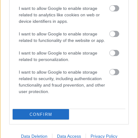
I want to allow Google to enable storage
1 napja
related to analytics like cookies on web or
„Lando és Oscar kapcsolata csak még erősebbé vált a
device identifiers in apps.
tavalyi év után” – Stella
I want to allow Google to enable storage
related to functionality of the website or app.
I want to allow Google to enable storage
related to personalization.
I want to allow Google to enable storage
related to security, including authentication
functionality and fraud prevention, and other
user protection.
CONFIRM
1 napja
Data Deletion
Data Access
Privacy Policy
Hamarosan leáll az idei F1-es fejlesztésekkel a Cadillac