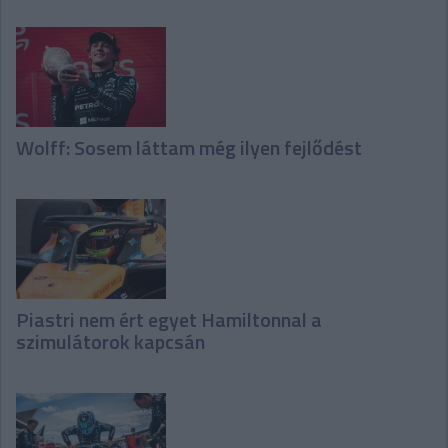
Wolff: Sosem láttam még ilyen fejlődést
Piastri nem ért egyet Hamiltonnal a
szimulátorok kapcsán