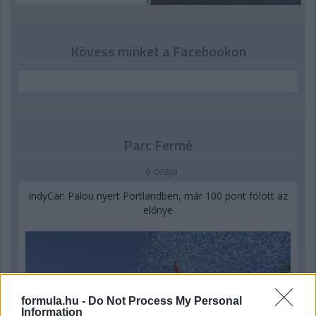
Kövess minket a Facebookon
Parc Fermé
6 órája
IndyCar: Palou nyert Portlandben, már 100 pont fölött az
előnye
formula.hu -
Do Not Process My Personal
Information