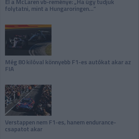
Él a McLaren vb-reménye: „Ha úgy tudjuk
folytatni, mint a Hungaroringen…”
Még 80 kilóval könnyebb F1-es autókat akar az
FIA
Verstappen nem F1-es, hanem endurance-
csapatot akar