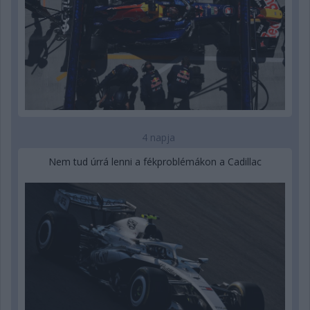
4 napja
Nem tud úrrá lenni a fékproblémákon a Cadillac