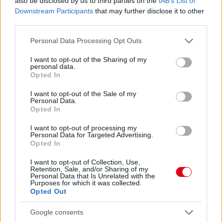
also be disclosed by us to third parties on the
IAB’s List of
Downstream Participants
that may further disclose it to other
third parties.
11 órája
Please note that this website/app uses one or more Google
Personal Data Processing Opt Outs
Sajtó: Az Aston Martintól érkezik Lambiase utódja a Red
services and may gather and store information including but
Bullhoz?
not limited to your visit or usage behaviour. You may click to
I want to opt-out of the Sharing of my
personal data.
grant or deny consent to Google and its third-party tags to
Opted In
use your data for below specified purposes in below Google
consent section.
I want to opt-out of the Sale of my
Personal Data.
Opted In
I want to opt-out of processing my
Personal Data for Targeted Advertising.
Opted In
I want to opt-out of Collection, Use,
Retention, Sale, and/or Sharing of my
Personal Data that Is Unrelated with the
Purposes for which it was collected.
Opted Out
Google consents
16 órája