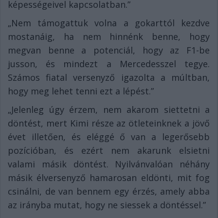
képességeivel kapcsolatban.”
„Nem támogattuk volna a gokarttól kezdve
mostanáig, ha nem hinnénk benne, hogy
megvan benne a potenciál, hogy az F1-be
jusson, és mindezt a Mercedesszel tegye.
Számos fiatal versenyző igazolta a múltban,
hogy meg lehet tenni ezt a lépést.”
„Jelenleg úgy érzem, nem akarom siettetni a
döntést, mert Kimi része az ötleteinknek a jövő
évet illetően, és eléggé ő van a legerősebb
pozícióban, és ezért nem akarunk elsietni
valami másik döntést. Nyilvánvalóan néhány
másik élversenyző hamarosan eldönti, mit fog
csinálni, de van bennem egy érzés, amely abba
az irányba mutat, hogy ne siessek a döntéssel.”