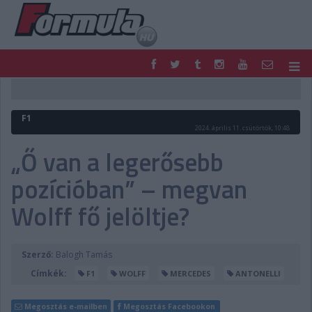
F1
PARC FERMÉ
FORMULA
MOTOR
F1
NEMZETKÖZI
HAZAI
2024. április 11. csütörtök, 10:48
RETRO
EGYÉB
„Ő van a legerősebb
PODCAST
SHOP
pozícióban” – megvan
LIVE
TIPPJÁTÉK
DIGITÁLIS MAGAZIN
PONTÁLLÁSOK
Wolff fő jelöltje?
VERSENYNAPTÁRAK
Szerző:
Balogh Tamás
Címkék:
F1
WOLFF
MERCEDES
ANTONELLI
Megosztás e-mailben
Megosztás Facebookon