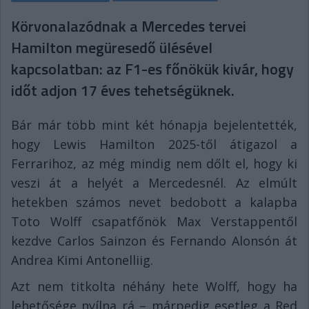
Körvonalazódnak a Mercedes tervei
Hamilton megüresedő ülésével
kapcsolatban: az F1-es főnökük kivár, hogy
időt adjon 17 éves tehetségüknek.
Bár már több mint két hónapja bejelentették,
hogy Lewis Hamilton 2025-től átigazol a
Ferrarihoz, az még mindig nem dőlt el, hogy ki
veszi át a helyét a Mercedesnél. Az elmúlt
hetekben számos nevet bedobott a kalapba
Toto Wolff csapatfőnök Max Verstappentől
kezdve Carlos Sainzon és Fernando Alonsón át
Andrea Kimi Antonelliig.
Azt nem titkolta néhány hete Wolff, hogy ha
lehetősége nyílna rá – márpedig esetleg a Red