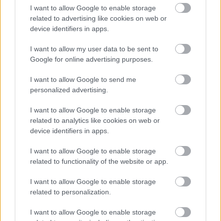
I want to allow Google to enable storage
Óriási bevétel-visszaesést könyvelhetett el az F1 a
related to advertising like cookies on web or
második negyedévben
device identifiers in apps.
I want to allow my user data to be sent to
Google for online advertising purposes.
I want to allow Google to send me
personalized advertising.
I want to allow Google to enable storage
related to analytics like cookies on web or
device identifiers in apps.
I want to allow Google to enable storage
related to functionality of the website or app.
18 órája
I want to allow Google to enable storage
related to personalization.
Kerékpáros világbajnokságra kvalifikálta magát Bottas az
F1-es nyári szünetben
I want to allow Google to enable storage