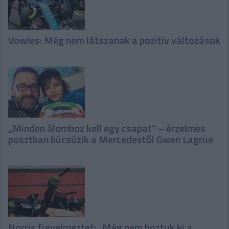
Vowles: Még nem látszanak a pozitív változások
„Minden álomhoz kell egy csapat” – érzelmes
posztban búcsúzik a Mercedestől Gwen Lagrue
Norris figyelmeztet: „Még nem hoztuk ki a