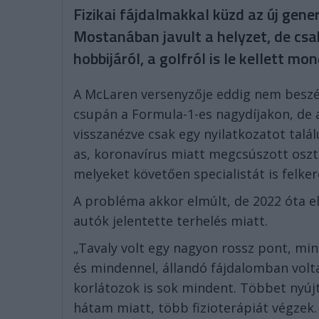
Fizikai fájdalmakkal küzd az új gene
Mostanában javult a helyzet, de cs
hobbijáról, a golfról is le kellett mo
A McLaren versenyzője eddig nem beszél
csupán a Formula-1-es nagydíjakon, de
visszanézve csak egy nyilatkozatot talá
as, koronavírus miatt megcsúszott osztr
melyeket követően specialistát is felker
A probléma akkor elmúlt, de 2022 óta elő
autók jelentette terhelés miatt.
„Tavaly volt egy nagyon rossz pont, mi
és mindennel, állandó fájdalomban volt
korlátozok is sok mindent. Többet nyúj
hátam miatt, több fizioterápiát végzek.