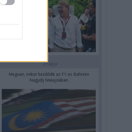
2 napja
Megvan, mikor kezdődik az F1-es Bahreini
Nagydíj Malajziában