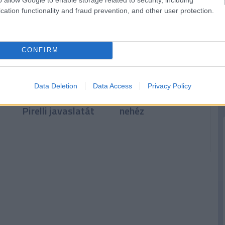
cation functionality and fraud prevention, and other user protection.
CONFIRM
t
A pilóták kérték,
Verstappen:
de a csapatok
Kormányzati
Data Deletion
Data Access
Privacy Policy
leszavazták a
támogatás nélkül
Pirelli javaslatát
nehéz