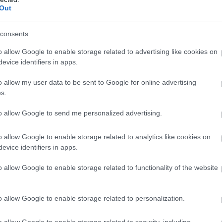
Out
consents
o allow Google to enable storage related to advertising like cookies on
evice identifiers in apps.
n
o allow my user data to be sent to Google for online advertising
s.
to allow Google to send me personalized advertising.
o allow Google to enable storage related to analytics like cookies on
evice identifiers in apps.
„Minden álomhoz
Norris
ív
kell egy csapat” –
figyelmeztet:
o allow Google to enable storage related to functionality of the website
érzelmes posztban
„Még nem hoztuk
búcsúzik a
ki a maximumot”
o allow Google to enable storage related to personalization.
Mercedestől Gwen
Lagrue
o allow Google to enable storage related to security, including