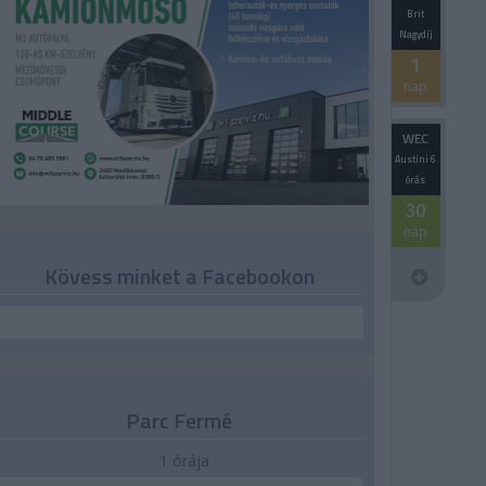
Brit
Nagydíj
1
nap
WEC
Austini 6
órás
30
nap
Kövess minket a Facebookon
Parc Fermé
1 órája