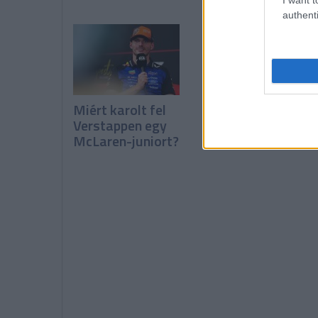
authenti
Miért karolt fel
Binotto: Elégedet
Verstappen egy
vagyok, de nem
McLaren-juniort?
boldog