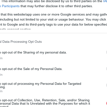
. This information may also be disclosed by us to third parties on the
IA
lánosabb a probléma, de egyértelműen nem
Participants
that may further disclose it to other third parties.
z utóbbi években” – beszélt a brit arról, hogy
 that this website/app uses one or more Google services and may gath
áltotta ki a fájdalmakat. „Többen beszéltek
including but not limited to your visit or usage behaviour. You may click 
 embereknek nincs szükségük rá, de nekem a
 to Google and its third-party tags to use your data for below specifi
ell erre.”
ogle consent section.
sai” – tette még hozzá a csupán 23 éves
l Data Processing Opt Outs
ralevő részét végigkísérni a fájdalom.
o opt-out of the Sharing of my personal data.
eted az alábbi gombokkal:
In
o opt-out of the Sale of my Personal Data.
In
to opt-out of processing my Personal Data for Targeted
ing.
In
o opt-out of Collection, Use, Retention, Sale, and/or Sharing
ersonal Data that Is Unrelated with the Purposes for which it
lected.