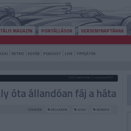
ITÁLIS MAGAZIN
PONTÁLLÁSOK
VERSENYNAPTÁRAK
AZAI
RETRO
EGYÉB
PODCAST
LIVE
TIPPJÁTÉK
2023. szeptember 3. vasárnap, 09:01
ly óta állandóan fáj a háta
Címkék:
MCLAREN
GOLF
NORRIS