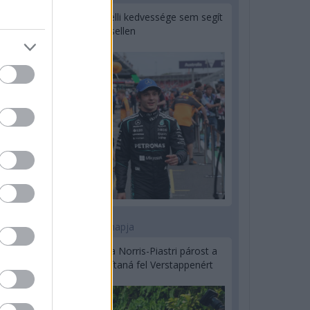
Montoya szerint Antonelli kedvessége sem segít
Russellen
2 napja
Hakkinen megtartaná a Norris-Piastri párost a
McLarennél, nem borítaná fel Verstappenért