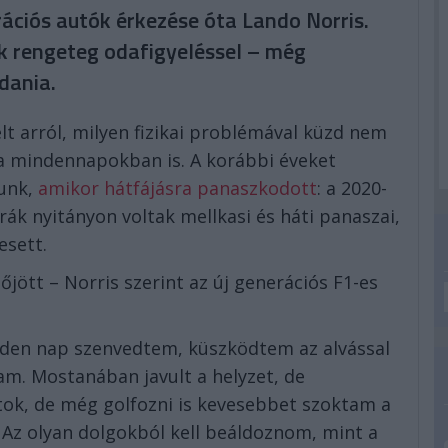
rációs autók érkezése óta Lando Norris.
ak rengeteg odafigyeléssel – még
ndania.
t arról, milyen fizikai problémával küzd nem
 a mindennapokban is. A korábbi éveket
lunk,
amikor hátfájásra panaszkodott
: a 2020-
ák nyitányon voltak mellkasi és háti panaszai,
esett.
jött – Norris szerint az új generációs F1-es
nden nap szenvedtem, küszködtem az alvással
am. Mostanában javult a helyzet, de
tok, de még golfozni is kevesebbet szoktam a
 Az olyan dolgokból kell beáldoznom, mint a