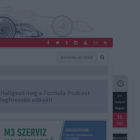
Hallgasd meg a Formula Podcast
F1
legfrissebb adását!
Holland
Nagydíj
15
nap
MotoGP