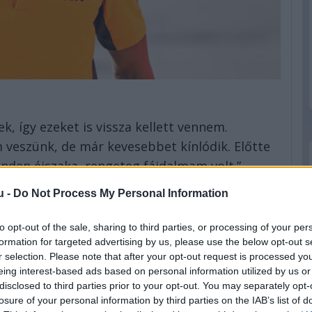
, így ezeket is vissza kellett vennem.
 veszünk, de már kevesebbet kínlódik. Előtte
den éjszaka, rengeteg fájdalmam volt.”
u -
Do Not Process My Personal Information
tam annyival, hogy csak bepattantam az
to opt-out of the sale, sharing to third parties, or processing of your per
ig megvolt, de meg tudtam volna úszni. Most
formation for targeted advertising by us, please use the below opt-out s
és este, a hétvége minden szakasza előtt
r selection. Please note that after your opt-out request is processed y
eing interest-based ads based on personal information utilized by us or
eteget szenvedek a hátammal” – mondta
disclosed to third parties prior to your opt-out. You may separately opt-
hát alsó részét és a farizmokat.”
losure of your personal information by third parties on the IAB’s list of