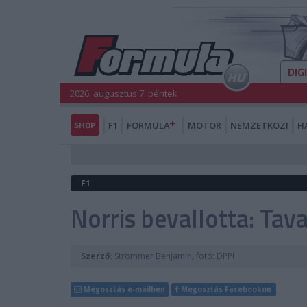
DIG
2026. augusztus 7. péntek
SHOP
F1
FORMULA
MOTOR
NEMZETKÖZI
H
F1
Norris bevallotta: Tava
Szerző:
Strommer Benjamin, fotó: DPPI
Megosztás e-mailben
Megosztás Facebookon