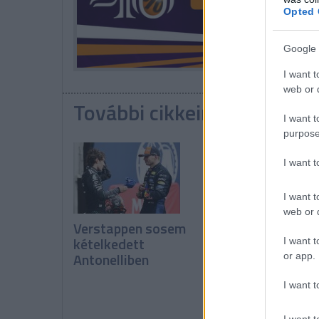
Opted 
Google 
I want t
web or d
További cikkeink a témába
I want t
purpose
I want 
I want t
web or d
Verstappen sosem
Vowles: Még nem
kételkedett
látszanak a pozit
I want t
Antonelliben
változások
or app.
I want t
I want t