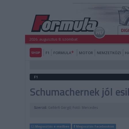
DIG
2026. augusztus 8. szombat
SHOP
F1
FORMULA
MOTOR
NEMZETKÖZI
H
F1
Schumachernek jól esik
Szerző:
Gellérfi Gergő; Fotó: Mercedes
Megosztás e-mailben
Megosztás Facebookon