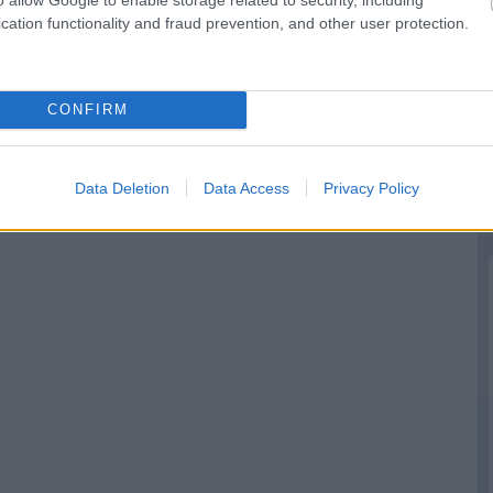
t
A pilóták kérték,
Verstappen:
de a csapatok
Kormányzati
cation functionality and fraud prevention, and other user protection.
leszavazták a
támogatás nélkül
Pirelli javaslatát
nehéz
CONFIRM
Data Deletion
Data Access
Privacy Policy