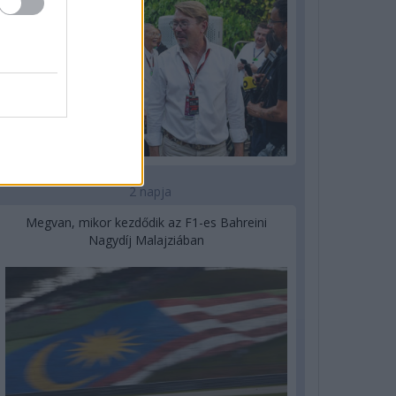
2 napja
Megvan, mikor kezdődik az F1-es Bahreini
Nagydíj Malajziában