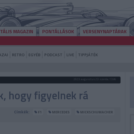
ITÁLIS MAGAZIN
PONTÁLLÁSOK
VERSENYNAPTÁRAK
AZAI
RETRO
EGYÉB
PODCAST
LIVE
TIPPJÁTÉK
2023. augusztus 23. szerda, 13:46
, hogy figyelnek rá
Címkék:
F1
MERCEDES
MICKSCHUMACHER