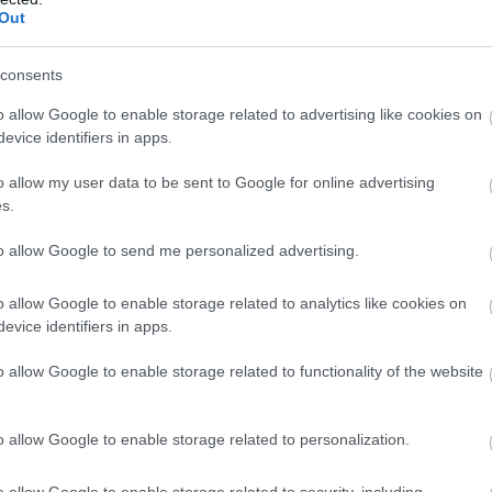
n
Out
consents
o allow Google to enable storage related to advertising like cookies on
evice identifiers in apps.
„Minden álomhoz
Norris
o allow my user data to be sent to Google for online advertising
ív
kell egy csapat” –
figyelmeztet:
s.
érzelmes posztban
„Még nem hoztuk
búcsúzik a
ki a maximumot”
to allow Google to send me personalized advertising.
Mercedestől Gwen
Lagrue
o allow Google to enable storage related to analytics like cookies on
evice identifiers in apps.
o allow Google to enable storage related to functionality of the website
o allow Google to enable storage related to personalization.
o allow Google to enable storage related to security, including