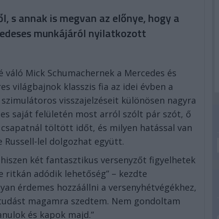
ől, s annak is megvan az előnye, hogy a
cedeses munkájáról nyilatkozott
té váló Mick Schumachernek a Mercedes és
s világbajnok klasszis fia az idei évben a
s szimulátoros visszajelzéseit különösen nagyra
es saját felületén most arról szólt pár szót, ő
csapatnál töltött időt, és milyen hatással van
 Russell-lel dolgozhat együtt.
iszen két fantasztikus versenyzőt figyelhetek
e ritkán adódik lehetőség” – kezdte
gyan érdemes hozzáállni a versenyhétvégékhez,
 tudást magamra szedtem. Nem gondoltam
anulok és kapok majd.”