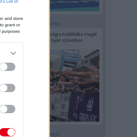
B’s List of
er and store
15 órája
to grant or
ed purposes
Kerékpáros világbajnokságra kvalifikálta magát
Bottas az F1-es nyári szünetben
1 napja