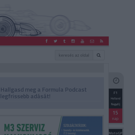
Hallgasd meg a Formula Podcast
F1
legfrissebb adását!
Holland
Nagydíj
15
nap
MotoGP