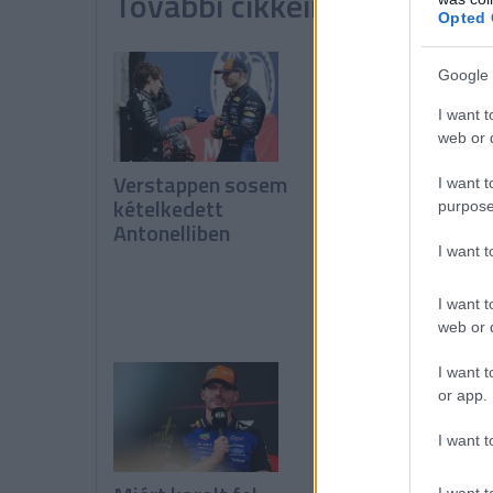
További cikkeink a témába
Opted 
Google 
I want t
web or d
Verstappen sosem
Vowles: Még nem
I want t
kételkedett
látszanak a pozit
purpose
Antonelliben
változások
I want 
I want t
web or d
I want t
or app.
I want t
I want t