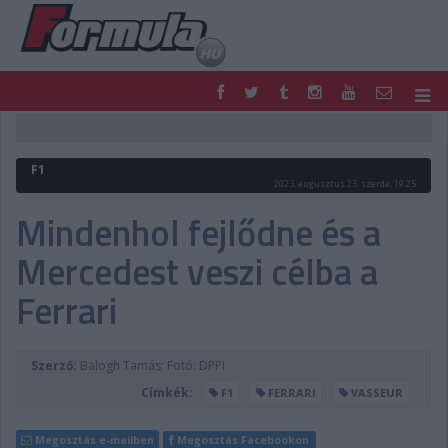
F1
PARC FERMÉ
FORMULA
MOTOR
F1
NEMZETKÖZI
HAZAI
2023. augusztus 23. szerda, 19:25
RETRO
EGYÉB
Mindenhol fejlődne és a
PODCAST
SHOP
Mercedest veszi célba a
LIVE
TIPPJÁTÉK
DIGITÁLIS MAGAZIN
PONTÁLLÁSOK
Ferrari
VERSENYNAPTÁRAK
Szerző:
Balogh Tamás; Fotó: DPPI
Címkék:
F1
FERRARI
VASSEUR
Megosztás e-mailben
Megosztás Facebookon