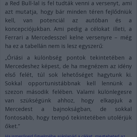
a Red Bull-lal is fel tudták venni a versenyt, ami
azt mutatja, hogy bár minden téren fejlődniük
kell, van potenciál az autóban és a
koncepciójukban. Ami pedig a célokat illeti, a
Ferrari a Mercedesszel kelne versenyre – még
ha ez a tabellán nem is lesz egyszerű:
„Óriási a különbség pontok tekintetében a
Mercedeshez képest, de ha megnézem az idény
első felét, túl sok lehetőséget hagytunk ki.
Sokkal opportunistábbnak kell lennünk a
szezon második felében. Valami különlegesre
van szükségünk ahhoz, hogy elkapjuk a
Mercedest a bajnokságban, de sokkal
fontosabb, hogy tempó tekintetében utolérjük
őket.”
Ha ismerőseid figyelmébe ajánlanád a cikket, megteheted az