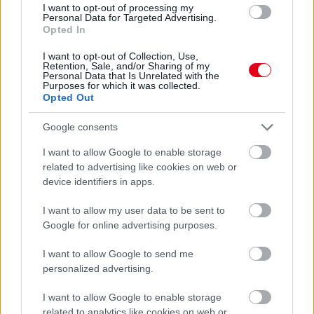
I want to opt-out of processing my
Personal Data for Targeted Advertising.
Opted In
I want to opt-out of Collection, Use,
Retention, Sale, and/or Sharing of my
Personal Data that Is Unrelated with the
Purposes for which it was collected.
Opted Out
Google consents
I want to allow Google to enable storage
related to advertising like cookies on web or
device identifiers in apps.
I want to allow my user data to be sent to
12 órája
Google for online advertising purposes.
Kerékpáros világbajnokságra kvalifikálta magát Bottas az
I want to allow Google to send me
F1-es nyári szünetben
personalized advertising.
I want to allow Google to enable storage
related to analytics like cookies on web or