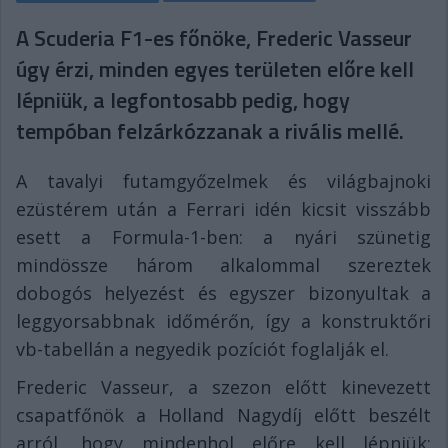
A Scuderia F1-es főnöke, Frederic Vasseur
úgy érzi, minden egyes területen előre kell
lépniük, a legfontosabb pedig, hogy
tempóban felzárkózzanak a rivális mellé.
A tavalyi futamgyőzelmek és világbajnoki
ezüstérem után a Ferrari idén kicsit visszább
esett a Formula-1-ben: a nyári szünetig
mindössze három alkalommal szereztek
dobogós helyezést és egyszer bizonyultak a
leggyorsabbnak időmérőn, így a konstruktőri
vb-tabellán a negyedik pozíciót foglalják el.
Frederic Vasseur, a szezon előtt kinevezett
csapatfőnök a Holland Nagydíj előtt beszélt
arról, hogy mindenhol előre kell lépniük: