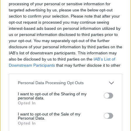
5 órája
processing of your personal or sensitive information for
targeted advertising by us, please use the below opt-out
Sajtó: Az Aston Martintól érkezik Lambiase utódja a Red
section to confirm your selection. Please note that after your
Bullhoz?
opt-out request is processed you may continue seeing
interest-based ads based on personal information utilized by
us or personal information disclosed to third parties prior to
your opt-out. You may separately opt-out of the further
disclosure of your personal information by third parties on the
IAB’s list of downstream participants. This information may
also be disclosed by us to third parties on the
IAB’s List of
Downstream Participants
that may further disclose it to other
third parties.
Please note that this website/app uses one or more Google
Personal Data Processing Opt Outs
services and may gather and store information including but
not limited to your visit or usage behaviour. You may click to
I want to opt-out of the Sharing of my
personal data.
grant or deny consent to Google and its third-party tags to
Opted In
use your data for below specified purposes in below Google
consent section.
10 órája
I want to opt-out of the Sale of my
Personal Data.
Opted In
Óriási bevétel-visszaesést könyvelhetett el az F1 a
második negyedévben