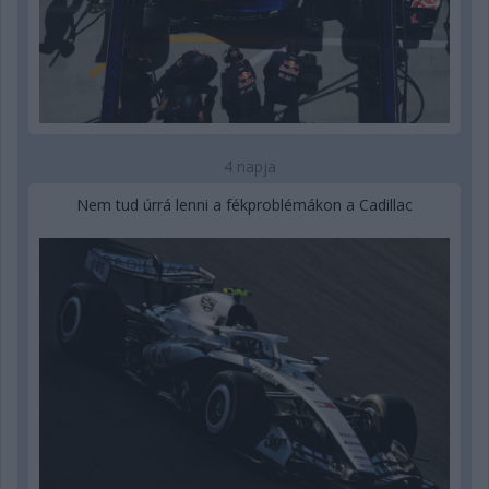
4 napja
Nem tud úrrá lenni a fékproblémákon a Cadillac