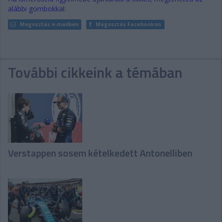
alábbi gombokkal:
Megosztás e-mailben
Megosztás Facebookon
További cikkeink a témában
Verstappen sosem kételkedett Antonelliben