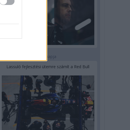
3 napja
Lassuló fejlesztési ütemre számít a Red Bull