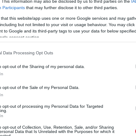
. This information may also be disclosed by us to third parties on the
IA
Participants
that may further disclose it to other third parties.
 that this website/app uses one or more Google services and may gath
including but not limited to your visit or usage behaviour. You may click 
 to Google and its third-party tags to use your data for below specifi
ogle consent section.
l Data Processing Opt Outs
o opt-out of the Sharing of my personal data.
In
n
o opt-out of the Sale of my Personal Data.
In
to opt-out of processing my Personal Data for Targeted
ing.
In
o opt-out of Collection, Use, Retention, Sale, and/or Sharing
ersonal Data that Is Unrelated with the Purposes for which it
lected.