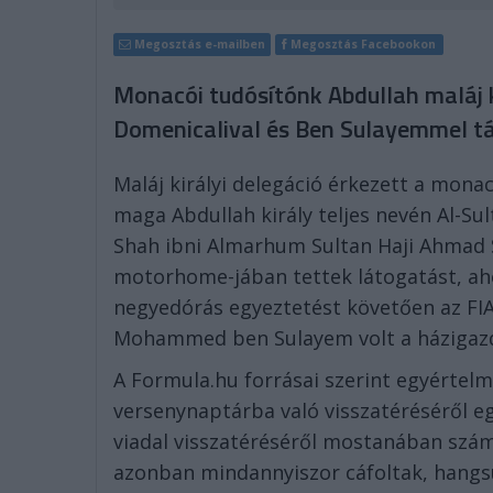
Megosztás e-mailben
Megosztás Facebookon
Monacói tudósítónk Abdullah maláj k
Domenicalival és Ben Sulayemmel tárg
Maláj királyi delegáció érkezett a mon
maga Abdullah király teljes nevén Al-Sul
Shah ibni Almarhum Sultan Haji Ahmad Sh
motorhome-jában tettek látogatást, ah
negyedórás egyeztetést követően az FI
Mohammed ben Sulayem volt a házigaz
A Formula.hu forrásai szerint egyértelm
versenynaptárba való visszatéréséről egy
viadal visszatéréséről mostanában számos
azonban mindannyiszor cáfoltak, hangsú