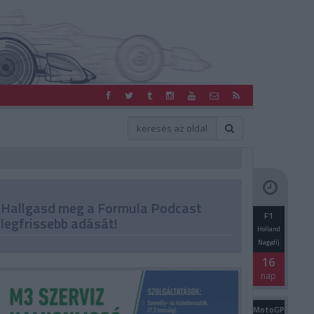
Hallgasd meg a Formula Podcast
F1
legfrissebb adását!
Holland
Nagydíj
16
nap
MotoGP