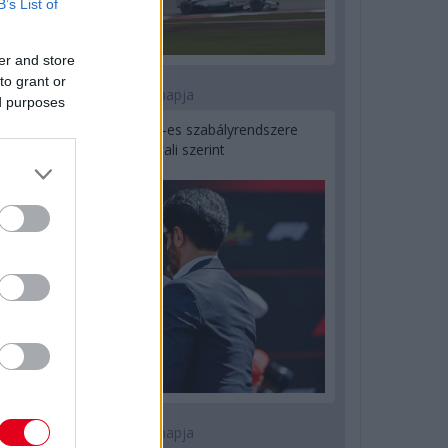
B’s List of
er and store
to grant or
2 napja
ed purposes
Ilyen lehet a jövő F1-es szabályrendszere
Domenicali szerint
2 napja