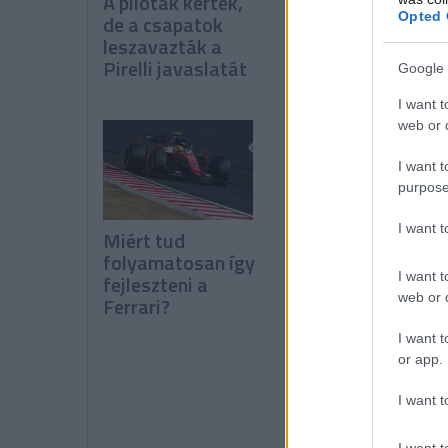
A pilóták kérték,
Verstappen:
Opted 
de a csapatok
Kormányzati
leszavazták a
támogatás nélkü
Pirelli javaslatát
nehéz
Google 
I want t
web or d
I want t
purpose
I want 
Miért tud
Red Bull: Óriási a
folyamatosan így
javulás az év
I want t
fejleszteni a
elejéhez képest
web or d
Ferrari?
I want t
or app.
I want t
I want t