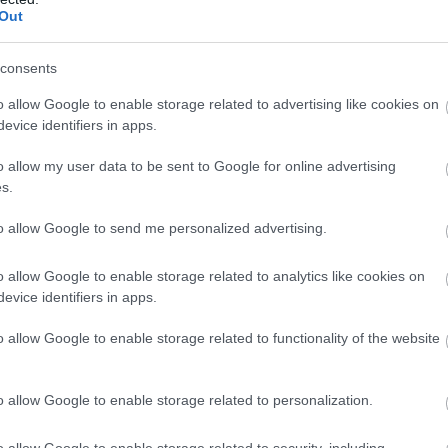
„Nem felejtettem
Bizakodnak a
Out
el vezetni” –
Hondánál, nagy
l
Russell magára
lépést várnak
koncentrál
Zandvoorttól
consents
o allow Google to enable storage related to advertising like cookies on
evice identifiers in apps.
o allow my user data to be sent to Google for online advertising
s.
to allow Google to send me personalized advertising.
Miért az
„A Red Bull mindig
algoritmusok
támogatott” –
o allow Google to enable storage related to analytics like cookies on
dolgoznak az F1-
Verstappen
evice identifiers in apps.
ben?
o allow Google to enable storage related to functionality of the website
o allow Google to enable storage related to personalization.
o allow Google to enable storage related to security, including