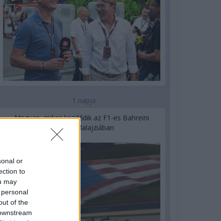
1 napja
Megvan, mikor kezdődik az F1-es Bahreini
Nagydíj Malajziában
sonal or
ection to
ou may
 personal
out of the
 downstream