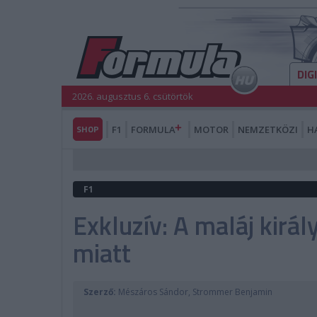
DIG
2026. augusztus 6. csütörtök
SHOP
F1
FORMULA
MOTOR
NEMZETKÖZI
H
F1
Exkluzív: A maláj kirá
miatt
Szerző:
Mészáros Sándor, Strommer Benjamin