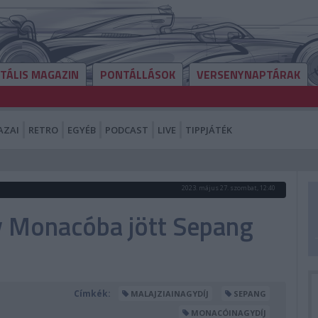
ITÁLIS MAGAZIN
PONTÁLLÁSOK
VERSENYNAPTÁRAK
AZAI
RETRO
EGYÉB
PODCAST
LIVE
TIPPJÁTÉK
2023. május 27. szombat, 12:40
ly Monacóba jött Sepang
Címkék:
MALAJZIAINAGYDÍJ
SEPANG
MONACÓINAGYDÍJ