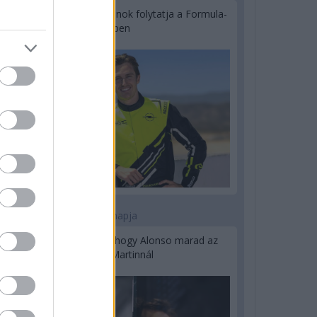
Újabb korábbi F2-es bajnok folytatja a Formula-
E-ben
2 napja
Newey biztos benne, hogy Alonso marad az
Aston Martinnál