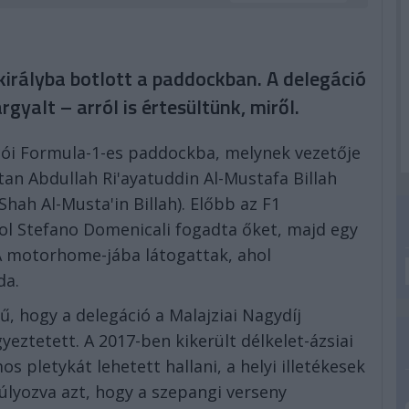
irályba botlott a paddockban. A delegáció
yalt – arról is értesültünk, miről.
acói Formula-1-es paddockba, melynek vezetője
tan Abdullah Ri'ayatuddin Al-Mustafa Billah
ah Al-Musta'in Billah). Előbb az F1
ol Stefano Domenicali fogadta őket, majd egy
A motorhome-jába látogattak, ahol
da.
ű, hogy a delegáció a Malajziai Nagydíj
eztetett. A 2017-ben kikerült délkelet-ázsiai
 pletykát lehetett hallani, a helyi illetékesek
lyozva azt, hogy a szepangi verseny