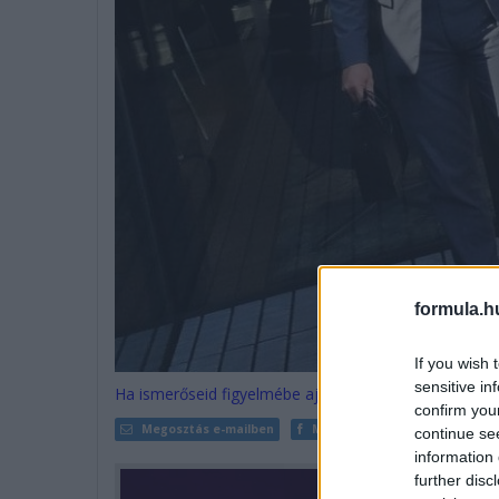
formula.h
If you wish 
sensitive in
Ha ismerőseid figyelmébe ajánlanád a cikket, megteh
confirm you
Megosztás e-mailben
Megosztás Facebookon
continue se
information 
further disc