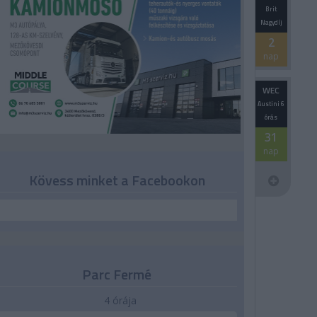
Brit
Nagydíj
2
nap
WEC
Austini 6
órás
31
nap
Kövess minket a Facebookon
Parc Fermé
4 órája