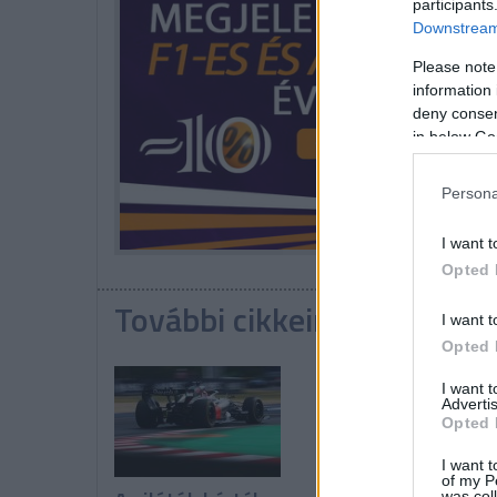
participants
Downstream 
Please note
information 
deny consent
in below Go
Persona
I want t
Opted 
További cikkeink a témába
I want t
Opted 
I want 
Advertis
Opted 
I want t
of my P
was col