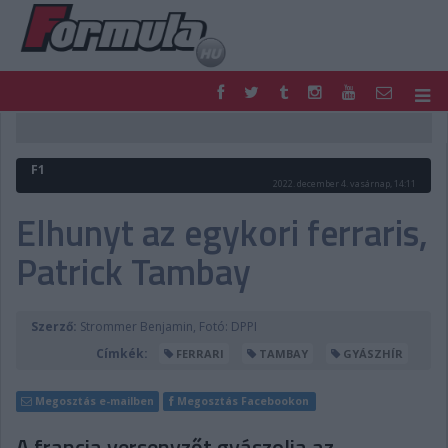
F1
PARC FERMÉ
FORMULA
MOTOR
F1
NEMZETKÖZI
HAZAI
2022. december 4. vasárnap, 14:11
RETRO
EGYÉB
Elhunyt az egykori ferraris,
PODCAST
SHOP
Patrick Tambay
LIVE
TIPPJÁTÉK
DIGITÁLIS MAGAZIN
PONTÁLLÁSOK
VERSENYNAPTÁRAK
Szerző:
Strommer Benjamin, Fotó: DPPI
Címkék:
FERRARI
TAMBAY
GYÁSZHÍR
Megosztás e-mailben
Megosztás Facebookon
A francia versenyzőt gyászolja az