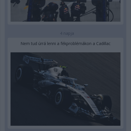
4 napja
Nem tud úrrá lenni a fékproblémákon a Cadillac