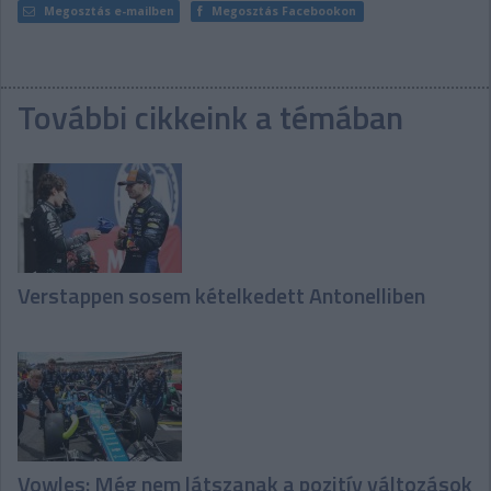
Megosztás e-mailben
Megosztás Facebookon
További cikkeink a témában
Verstappen sosem kételkedett Antonelliben
Vowles: Még nem látszanak a pozitív változások