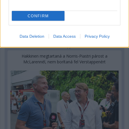
CONFIRM
Data Deletion
Data Access
Privacy Policy
2 napja
Hakkinen megtartaná a Norris-Piastri párost a
McLarennél, nem borítaná fel Verstappenért