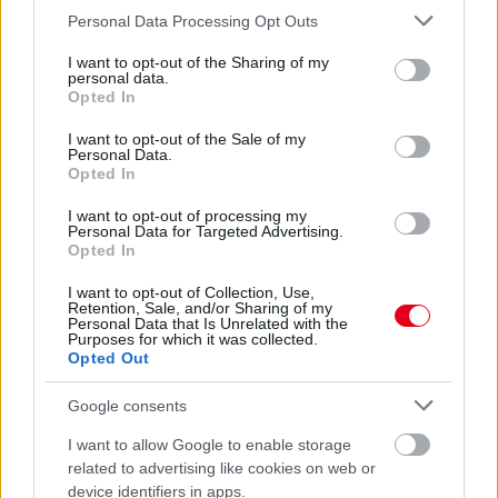
Please note that this website/app uses one or more Google
Personal Data Processing Opt Outs
services and may gather and store information including but
not limited to your visit or usage behaviour. You may click to
I want to opt-out of the Sharing of my
personal data.
grant or deny consent to Google and its third-party tags to
Opted In
use your data for below specified purposes in below Google
consent section.
I want to opt-out of the Sale of my
Personal Data.
Opted In
I want to opt-out of processing my
Personal Data for Targeted Advertising.
Opted In
I want to opt-out of Collection, Use,
8 órája
Retention, Sale, and/or Sharing of my
Personal Data that Is Unrelated with the
Purposes for which it was collected.
Kerékpáros világbajnokságra kvalifikálta magát Bottas az
Opted Out
F1-es nyári szünetben
Google consents
I want to allow Google to enable storage
related to advertising like cookies on web or
device identifiers in apps.