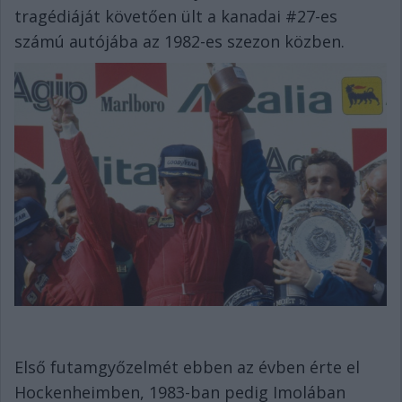
tragédiáját követően ült a kanadai #27-es
számú autójába az 1982-es szezon közben.
Első futamgyőzelmét ebben az évben érte el
Hockenheimben, 1983-ban pedig Imolában