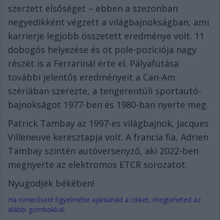
szerzett elsőséget – ebben a szezonban
negyedikként végzett a világbajnokságban, ami
karrierje legjobb összetett eredménye volt. 11
dobogós helyezése és öt pole-pozíciója nagy
részét is a Ferrarinál érte el. Pályafutása
további jelentős eredményeit a Can-Am
szériában szerezte, a tengerentúli sportautó-
bajnokságot 1977-ben és 1980-ban nyerte meg.
Patrick Tambay az 1997-es világbajnok, Jacques
Villeneuve keresztapja volt. A francia fia, Adrien
Tambay szintén autóversenyző, aki 2022-ben
megnyerte az elektromos ETCR sorozatot.
Nyugodjék békében!
Ha ismerőseid figyelmébe ajánlanád a cikket, megteheted az
alábbi gombokkal: