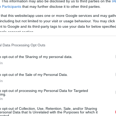
 meg a megfelelő egyenesbeli tempója,
. This information may also be disclosed by us to third parties on the
IA
Participants
that may further disclose it to other third parties.
, mint a Honda, az aerodinamikai
leszorítóerő, ez problémát okoz nekik. Úgy
 that this website/app uses one or more Google services and may gath
including but not limited to your visit or usage behaviour. You may click 
padása a Mercedesnek, ami esélyt ad, de a
 to Google and its third-party tags to use your data for below specifi
l gondjuk lesz.”
ogle consent section.
ük. Igaz, hogy olyan aszfaltcsíkok következnek,
l Data Processing Opt Outs
utójuk remek tapadását, de úgy gondolom,
sikerre. Formájukat elnézve viszont nem kérdés,
o opt-out of the Sharing of my personal data.
sznek a közvetlen élmezőnyben” – tekintett
In
vő évben ismét komolyabb eséllyel szállhat
 is.
o opt-out of the Sale of my Personal Data.
In
eted az alábbi gombokkal:
to opt-out of processing my Personal Data for Targeted
ing.
In
o opt-out of Collection, Use, Retention, Sale, and/or Sharing
ersonal Data that Is Unrelated with the Purposes for which it
lected.