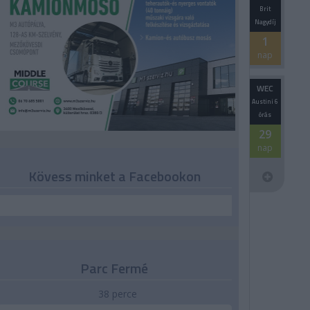
Brit
Nagydíj
1
nap
WEC
Austini 6
órás
29
nap
Kövess minket a Facebookon
Parc Fermé
38 perce