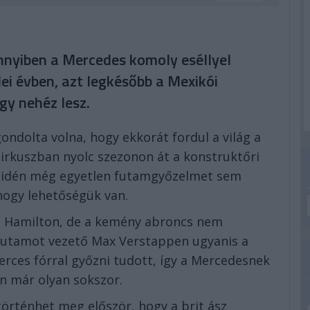
nnyiben a Mercedes komoly eséllyel
ei évben, azt legkésőbb a Mexikói
gy nehéz lesz.
ondolta volna, hogy ekkorát fordul a világ a
 cirkuszban nyolc szezonon át a konstruktőri
k idén még egyetlen futamgyőzelmet sem
 hogy lehetőségük van.
s Hamilton, de a kemény abroncs nem
a futamot vezető Max Verstappen ugyanis a
ces fórral győzni tudott, így a Mercedesnek
n már olyan sokszor.
örténhet meg először, hogy a brit ász