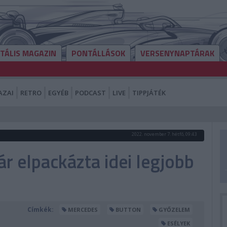
ITÁLIS MAGAZIN
PONTÁLLÁSOK
VERSENYNAPTÁRAK
AZAI
RETRO
EGYÉB
PODCAST
LIVE
TIPPJÁTÉK
2022. november 7. hétfő, 09:43
r elpackázta idei legjobb
Címkék:
MERCEDES
BUTTON
GYŐZELEM
ESÉLYEK