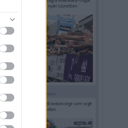
Kerékpáros világbajnokságra kvalifikálta magát
Bottas az F1-es nyári szünetben
1 napja
Montoya szerint Antonelli kedvessége sem segít
Russellen