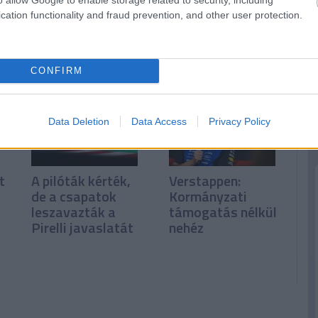
érzelmes posztban
„Még nem hoztuk
cation functionality and fraud prevention, and other user protection.
búcsúzik a
ki a maximumot”
Mercedestől Gwen
Lagrue
CONFIRM
Data Deletion
Data Access
Privacy Policy
t
A pilóták kérték,
Verstappen:
de a csapatok
Kormányzati
leszavazták a
támogatás nélkül
Pirelli javaslatát
nehéz