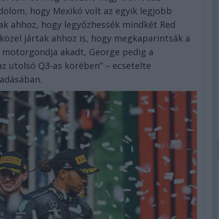
olom, hogy Mexikó volt az egyik legjobb
knak ahhoz, hogy legyőzhessék mindkét Red
n közel jártak ahhoz is, hogy megkaparintsák a
b motorgondja akadt, George pedig a
az utolsó Q3-as körében” – ecsetelte
 adásában.