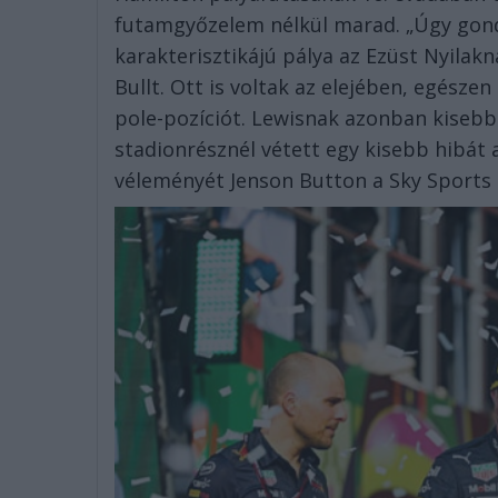
futamgyőzelem nélkül marad. „Úgy gond
karakterisztikájú pálya az Ezüst Nyila
Bullt. Ott is voltak az elejében, egésze
pole-pozíciót. Lewisnak azonban kiseb
stadionrésznél vétett egy kisebb hibát 
véleményét Jenson Button a Sky Sports