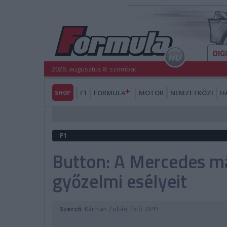
DIG
2026. augusztus 8. szombat
SHOP
F1
FORMULA
MOTOR
NEMZETKÖZI
H
F1
Button: A Mercedes má
győzelmi esélyeit
Szerző:
Kármán Zoltán, fotó: DPPI