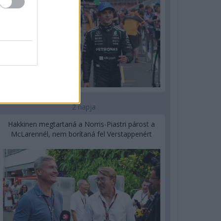
2 napja
Hakkinen megtartaná a Norris-Piastri párost a
McLarennél, nem borítaná fel Verstappenért