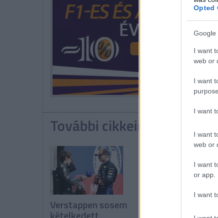
Opted 
Google 
I want t
web or d
I want t
purpose
I want 
További cikkeink a témába
I want t
web or d
I want t
or app.
I want t
Verstappen sosem
Vowles: Még nem
kételkedett
látszanak a pozit
I want t