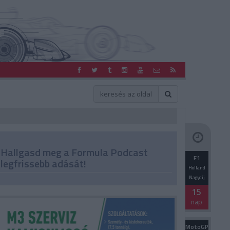
Hallgasd meg a Formula Podcast
F1
legfrissebb adását!
Holland
Nagydíj
15
nap
MotoGP