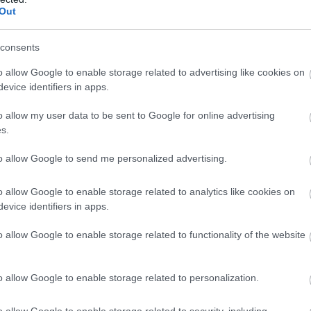
Out
consents
o allow Google to enable storage related to advertising like cookies on
evice identifiers in apps.
o allow my user data to be sent to Google for online advertising
s.
to allow Google to send me personalized advertising.
n
o allow Google to enable storage related to analytics like cookies on
evice identifiers in apps.
o allow Google to enable storage related to functionality of the website
o allow Google to enable storage related to personalization.
„Minden álomhoz
Norris
ív
kell egy csapat” –
figyelmeztet:
o allow Google to enable storage related to security, including