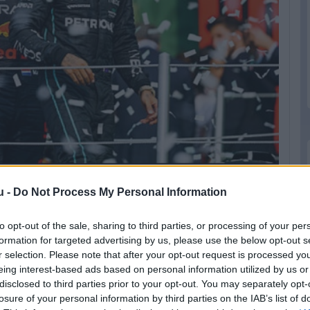
zerencsével jöhet össze a futamgyőzelem?
u -
Do Not Process My Personal Information
to opt-out of the sale, sharing to third parties, or processing of your per
formation for targeted advertising by us, please use the below opt-out s
legyőznie a Red Bullt az időmérőn, az máris
r selection. Please note that after your opt-out request is processed y
mindketten Verstappen elől indulhattak volna,
eing interest-based ads based on personal information utilized by us or
olna legutóbb.”
disclosed to third parties prior to your opt-out. You may separately opt-
losure of your personal information by third parties on the IAB’s list of