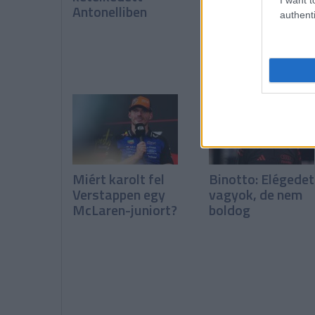
Antonelliben
változások
authenti
Miért karolt fel
Binotto: Elégedet
Verstappen egy
vagyok, de nem
McLaren-juniort?
boldog