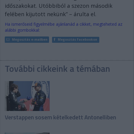
időszakokat. Utóbbiból a szezon második
felében kijutott nekünk” – árulta el.
Ha ismerőseid figyelmébe ajánlanád a cikket, megteheted az
alábbi gombokkal:
Megosztás e-mailben
Megosztás Facebookon
További cikkeink a témában
Verstappen sosem kételkedett Antonelliben