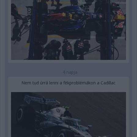
4 napja
Nem tud úrrá lenni a fékproblémákon a Cadillac