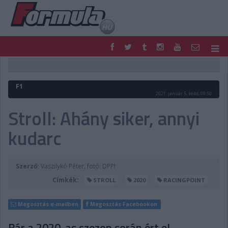
F1
PARC FERMÉ
FORMULA
MOTOR
F1
NEMZETKÖZI
HAZAI
2021. január 5. kedd, 09:50
RETRO
EGYÉB
Stroll: Ahány siker, annyi
PODCAST
SHOP
kudarc
LIVE
TIPPJÁTÉK
DIGITÁLIS MAGAZIN
PONTÁLLÁSOK
VERSENYNAPTÁRAK
Szerző:
Vaszilykó Péter, fotó: DPPI
Címkék:
STROLL
2020
RACINGPOINT
Megosztás e-mailben
Megosztás Facebookon
Bár a 2020-as szezon során ért el