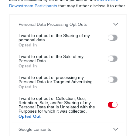
Downstream Participants
that may further disclose it to other
11 órája
third parties.
Óriási bevétel-visszaesést könyvelhetett el az F1 a
Please note that this website/app uses one or more Google
második negyedévben
Personal Data Processing Opt Outs
services and may gather and store information including but
not limited to your visit or usage behaviour. You may click to
I want to opt-out of the Sharing of my
personal data.
grant or deny consent to Google and its third-party tags to
Opted In
use your data for below specified purposes in below Google
consent section.
I want to opt-out of the Sale of my
Personal Data.
Opted In
I want to opt-out of processing my
Personal Data for Targeted Advertising.
Opted In
I want to opt-out of Collection, Use,
Retention, Sale, and/or Sharing of my
Personal Data that Is Unrelated with the
Purposes for which it was collected.
Opted Out
13 órája
Google consents
Kerékpáros világbajnokságra kvalifikálta magát Bottas az