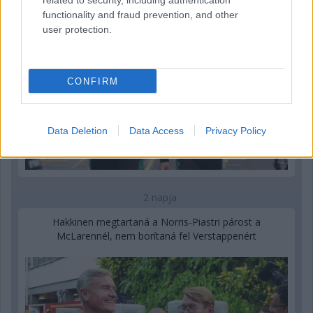
related to security, including authentication
functionality and fraud prevention, and other
user protection.
CONFIRM
Data Deletion
Data Access
Privacy Policy
2 napja
Hakkinen megtartaná a Norris-Piastri párost a
McLarennél, nem borítaná fel Verstappenért