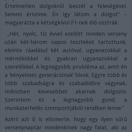
Értelmetlen dolgokról beszél a feleségével.
Semmi értelme. Én így látom a dolgot” –
magyarázta a kétségkívül F1-nek élő osztrák.
„Hét, nyolc, tíz évvel ezelőtt minden verseny
után két-három napos teszteket tartottunk,
eleinte ráadásul két autóval, ugyanazokkal a
mérnökökkel és gyakran ugyanazokkal a
szerelőkkel. A legnagyobb probléma az, amit én
a ’kényelmes generációnak’ hívok. Egyre több és
több szabadságra és szabadidőre vágynak,
miközben kevesebbet akarnak dolgozni.
Szerintem ez a legnagyobb gond, a
munkaterhelés szempontjából rendben lenne.”
Azért azt ő is elismerte, hogy egy ilyen sűrű
versenynaptár mindenkinek nagy falat, aki az