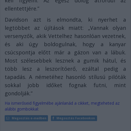
kell figyelni. Az egész dolog átfordul az
ellentettjére.”
Davidson azt is elmondta, ki nyerhet a
legtöbbet az újítások miatt: „Vannak olyan
versenyzők, akik Vettelhez hasonlóan vezetnek,
és aki úgy boldogulnak, hogy a kanyar
csúcspontja előtt már a gázon van a lábuk.
Most szélesebbek lesznek a gumik hátul, és
több lesz a leszorítóerő, ezáltal pedig a
tapadás. A németéhez hasonló stílusú pilóták
sokkal jobb időket fognak futni, mint
gondolják.”
Ha ismerőseid figyelmébe ajánlanád a cikket, megteheted az
alábbi gombokkal:
Megosztás e-mailben
Megosztás Facebookon