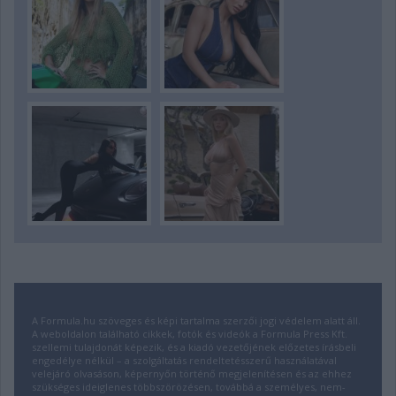
A Formula.hu szöveges és képi tartalma szerzői jogi védelem alatt áll.
A weboldalon található cikkek, fotók és videók a Formula Press Kft.
szellemi tulajdonát képezik, és a kiadó vezetőjének előzetes írásbeli
engedélye nélkül – a szolgáltatás rendeltetésszerű használatával
velejáró olvasáson, képernyőn történő megjelenítésen és az ehhez
szükséges ideiglenes többszörözésen, továbbá a személyes, nem-