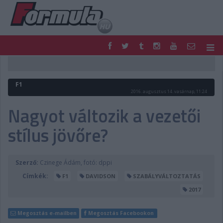
F1
PARC FERMÉ
FORMULA
MOTOR
F1
NEMZETKÖZI
HAZAI
2016. augusztus 14. vasárnap, 11:24
RETRO
EGYÉB
Nagyot változik a vezetői
PODCAST
SHOP
stílus jövőre?
LIVE
TIPPJÁTÉK
DIGITÁLIS MAGAZIN
PONTÁLLÁSOK
VERSENYNAPTÁRAK
Szerző:
Czinege Ádám, fotó: dppi
Címkék:
F1
DAVIDSON
SZABÁLYVÁLTOZTATÁS
2017
Megosztás e-mailben
Megosztás Facebookon