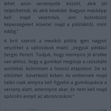
lehet azon versenyzők között, akik jól
teljesítettek, és akik kevésbé. Nagyon másképp
kell majd vezetniük, ami különböző
képességeket követel majd a pilótáktól, mint
eddig.”
A brit szerint a mexikói pilóta igen nagyot
veszíthet a változások miatt: „Vegyük például
Sergio Perezt. Tudjuk, hogy mennyire jó érzéke
van ahhoz, hogy a gumikat megóvja a csúszkáló
autókkal, különösen a hosszú etapokon. De ez
eltűnhet következő évben. Az embernek majd
talán csak annyira kell figyelni a gumikopásra a
verseny alatt, amennyire akar, és nem kell majd
spórolni annyit az abroncsokon.”