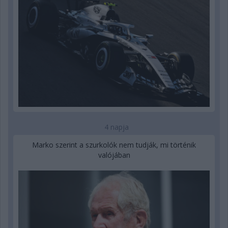
4 napja
Marko szerint a szurkolók nem tudják, mi történik
valójában