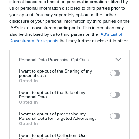
interest-based ads based on personal information utilized by
us or personal information disclosed to third parties prior to
your opt-out. You may separately opt-out of the further
disclosure of your personal information by third parties on the
IAB’s list of downstream participants. This information may
also be disclosed by us to third parties on the
IAB’s List of
Downstream Participants
that may further disclose it to other
third parties.
Please note that this website/app uses one or more Google
Personal Data Processing Opt Outs
services and may gather and store information including but
not limited to your visit or usage behaviour. You may click to
I want to opt-out of the Sharing of my
personal data.
grant or deny consent to Google and its third-party tags to
Opted In
use your data for below specified purposes in below Google
consent section.
I want to opt-out of the Sale of my
Personal Data.
1 napja
Opted In
Megvan, mikor kezdődik az F1-es Bahreini Nagydíj
I want to opt-out of processing my
Malajziában
Personal Data for Targeted Advertising.
Opted In
I want to opt-out of Collection, Use,