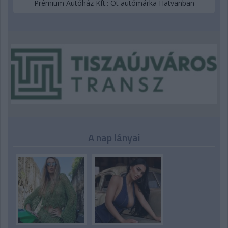
Prémium Autóház Kft.: Öt autómárka Hatvanban
A nap lányai