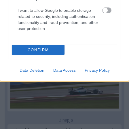
I want to allow Google to enable storage
2 napja
related to security, including authentication
Megvan, mikor kezdődik az F1-es Bahreini Nagydíj
functionality and fraud prevention, and other
Malajziában
user protection.
CONFIRM
Data Deletion
Data Access
Privacy Policy
3 napja