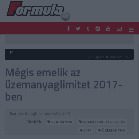
F1
PARC FERMÉ
FORMULA
MOTOR
F1
NEMZETKÖZI
HAZAI
2016. április 30. szombat, 15:55
RETRO
EGYÉB
Mégis emelik az
PODCAST
SHOP
üzemanyaglimitet 2017-
LIVE
TIPPJÁTÉK
DIGITÁLIS MAGAZIN
PONTÁLLÁSOK
ben
VERSENYNAPTÁRAK
Szerző:
Balogh Tamás; Fotó: DPPI
Címkék:
SZABÁLYOK
SZABÁLYVÁLTOZTATÁS
2017
ÜZEMANYAG