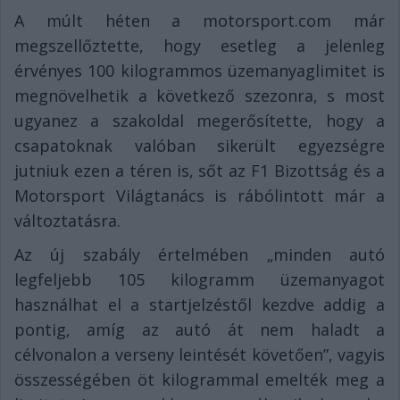
A múlt héten a motorsport.com már
megszellőztette, hogy esetleg a jelenleg
érvényes 100 kilogrammos üzemanyaglimitet is
megnövelhetik a következő szezonra, s most
ugyanez a szakoldal megerősítette, hogy a
csapatoknak valóban sikerült egyezségre
jutniuk ezen a téren is, sőt az F1 Bizottság és a
Motorsport Világtanács is rábólintott már a
változtatásra.
Az új szabály értelmében „minden autó
legfeljebb 105 kilogramm üzemanyagot
használhat el a startjelzéstől kezdve addig a
pontig, amíg az autó át nem haladt a
célvonalon a verseny leintését követően”, vagyis
összességében öt kilogrammal emelték meg a