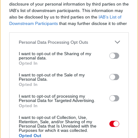
disclosure of your personal information by third parties on the
IAB’s list of downstream participants. This information may
also be disclosed by us to third parties on the
IAB’s List of
Downstream Participants
that may further disclose it to other
third parties.
Please note that this website/app uses one or more Google
Personal Data Processing Opt Outs
services and may gather and store information including but
not limited to your visit or usage behaviour. You may click to
I want to opt-out of the Sharing of my
1 napja
personal data.
grant or deny consent to Google and its third-party tags to
Opted In
use your data for below specified purposes in below Google
Montoya szerint Antonelli kedvessége sem segít
consent section.
Russellen
I want to opt-out of the Sale of my
Personal Data.
Opted In
I want to opt-out of processing my
Personal Data for Targeted Advertising.
Opted In
I want to opt-out of Collection, Use,
Retention, Sale, and/or Sharing of my
Personal Data that Is Unrelated with the
Purposes for which it was collected.
Opted Out