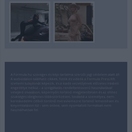
A Formula.hu szöveges és képi tartalma szerzői jogi védelem alatt áll.
A weboldalon található cikkek, fotók és videók a Formula Press Kft.
szellemi tulajdonát képezik, és a kiadó vezetőjének előzetes írásbeli
engedélye nélkül – a szolgáltatás rendeltetésszerű használatával
velejáró olvasáson, képernyőn történő megjelenítésen és az ehhez
szükséges ideiglenes többszörözésen, továbbá a személyes, nem-
kereskedelmi célból történő merevlemezre történő lementésen és
kinyomtatáson túl - sem online, sem nyomtatott formában nem
használhatóak fel.