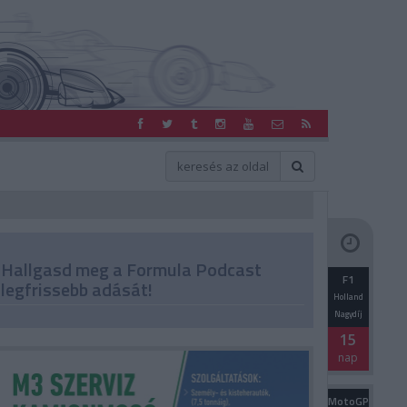
Hallgasd meg a Formula Podcast
F1
legfrissebb adását!
Holland
Nagydíj
15
nap
MotoGP