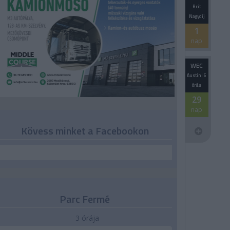
Brit
Nagydíj
1
nap
WEC
Austini 6
órás
29
nap
Kövess minket a Facebookon
Parc Fermé
3 órája