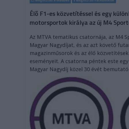
Megosztás e-mailben
Megosztás Facebookon
Élő F1-es közvetítéssel és egy kül
motorsportok királya az új M4 Sport
Az MTVA tematikus csatornája, az M4 Sp
Magyar Nagydíjat, és az azt követő futa
magazinműsorok és az élő közvetítések 
eseményeit. A csatorna péntek este egy 
Magyar Nagydíj közel 30 évét bemutat