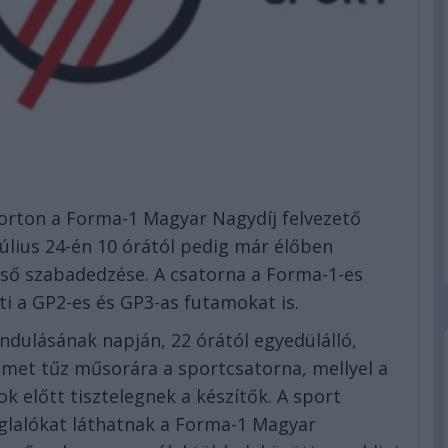
porton a Forma-1 Magyar Nagydíj felvezető
úlius 24-én 10 órától pedig már élőben
lső szabadedzése. A csatorna a Forma-1-es
i a GP2-es és GP3-as futamokat is.
indulásának napján, 22 órától egyedülálló,
met tűz műsorára a sportcsatorna, mellyel a
előtt tisztelegnek a készítők. A sport
oglalókat láthatnak a Forma-1 Magyar