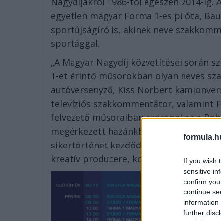
Nagydíjakról 1986-tól egészen 2014-ig.
egyetlen magyar Forma 1-es pilóta, Bau
sportújságíró is, akinek neve szakkomm
sportággal.
„A Magyar Nagydíj közvetítései során 
1-et érintő műsorokban olyan neves sza
autóversenyző, Kiss Norbert kamionve
televíziós szakkommentátor, valamint Fr
felvezető műsoraiban szerepel az a Ro
megérkezett hazánkba a száguldó cirkus
formula.h
sikertörténet kezdődött el azzal a vers
kreatív producere, kommentátora.
If you wish 
sensitive in
confirm you
continue se
information 
further disc