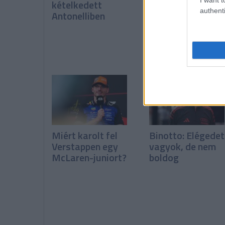
kételkedett
látszanak a pozit
authenti
Antonelliben
változások
Miért karolt fel
Binotto: Elégedet
Verstappen egy
vagyok, de nem
McLaren-juniort?
boldog