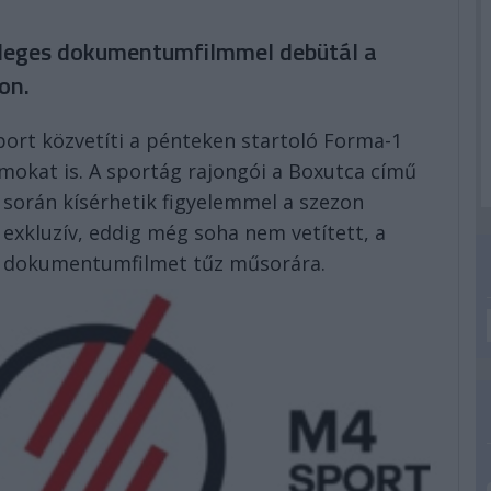
önleges dokumentumfilmmel debütál a
on.
ort közvetíti a pénteken startoló Forma-1
mokat is. A sportág rajongói a Boxutca című
során kísérhetik figyelemmel a szezon
exkluzív, eddig még soha nem vetített, a
ó dokumentumfilmet tűz műsorára.