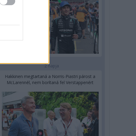
2 napja
Hakkinen megtartaná a Norris-Piastri párost a
McLarennél, nem borítaná fel Verstappenért