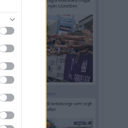
Kerékpáros világbajnokságra kvalifikálta magát
Bottas az F1-es nyári szünetben
1 napja
Montoya szerint Antonelli kedvessége sem segít
Russellen