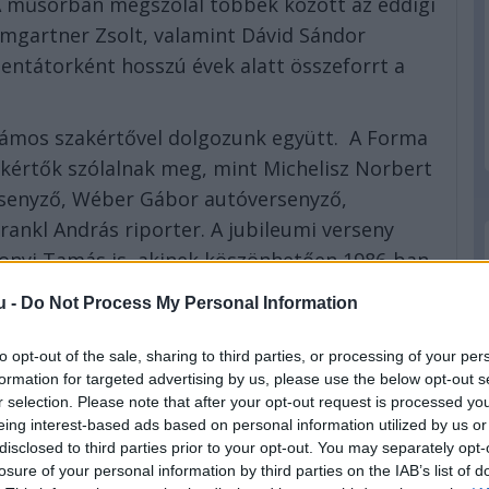
 A műsorban megszólal többek között az eddigi
mgartner Zsolt, valamint Dávid Sándor
entátorként hosszú évek alatt összeforrt a
számos szakértővel dolgozunk együtt. A Forma
kértők szólalnak meg, mint Michelisz Norbert
rsenyző, Wéber Gábor autóversenyző,
ankl András riporter. A jubileumi verseny
honyi Tamás is, akinek köszönhetően 1986-ban
z. Ma már tudjuk, egy 30 éve íródó
u -
Do Not Process My Personal Information
ennyel” – mondta Szujó Zoltán, az M4 Sport
to opt-out of the sale, sharing to third parties, or processing of your per
formation for targeted advertising by us, please use the below opt-out s
r selection. Please note that after your opt-out request is processed y
eing interest-based ads based on personal information utilized by us or
disclosed to third parties prior to your opt-out. You may separately opt-
losure of your personal information by third parties on the IAB’s list of