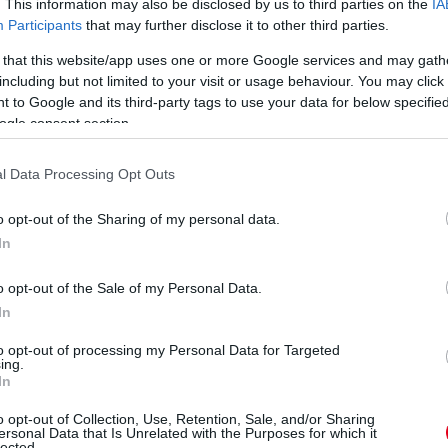
. This information may also be disclosed by us to third parties on the
IA
Participants
that may further disclose it to other third parties.
 that this website/app uses one or more Google services and may gath
including but not limited to your visit or usage behaviour. You may click 
 to Google and its third-party tags to use your data for below specifi
ogle consent section.
l Data Processing Opt Outs
o opt-out of the Sharing of my personal data.
In
o opt-out of the Sale of my Personal Data.
In
eted az alábbi gombokkal:
to opt-out of processing my Personal Data for Targeted
ing.
In
o opt-out of Collection, Use, Retention, Sale, and/or Sharing
ersonal Data that Is Unrelated with the Purposes for which it
lected.