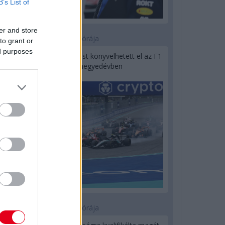
B’s List of
er and store
21 órája
to grant or
ed purposes
Óriási bevétel-visszaesést könyvelhetett el az F1
a második negyedévben
23 órája