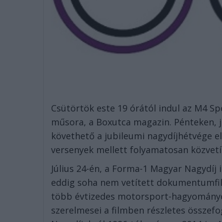
C
sütörtök este 19 órától indul az M4 S
műsora, a Boxutca magazin. Pénteken, j
követhető a jubileumi nagydíjhétvége e
versenyek mellett folyamatosan közvetít
Július 24-én, a Forma-1 Magyar Nagydíj 
eddig soha nem vetített dokumentumfil
több évtizedes motorsport-hagyományok 
szerelmesei a filmben részletes összef