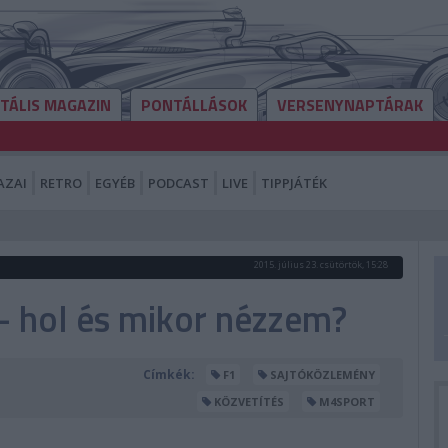
ITÁLIS MAGAZIN
PONTÁLLÁSOK
VERSENYNAPTÁRAK
AZAI
RETRO
EGYÉB
PODCAST
LIVE
TIPPJÁTÉK
2015. július 23. csütörtök, 15:28
– hol és mikor nézzem?
Címkék:
F1
SAJTÓKÖZLEMÉNY
KÖZVETÍTÉS
M4SPORT