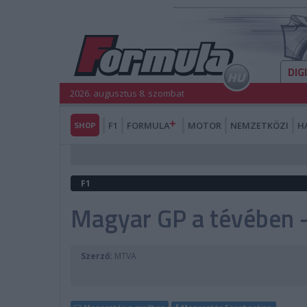
DIG
2026. augusztus 8. szombat
SHOP
F1
FORMULA
MOTOR
NEMZETKÖZI
H
F1
Magyar GP a tévében 
Szerző:
MTVA