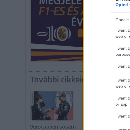
Opted 
Google 
I want t
web or d
I want t
purpose
I want 
További cikkeink a témába
I want t
web or d
I want t
or app.
I want t
Verstappen sosem
Vowles: Még nem
I want t