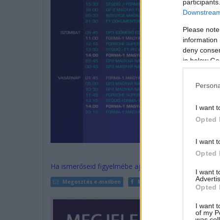
participants
Downstream 
Please note
information 
deny consent
in below Go
Persona
I want t
Opted 
I want t
Opted 
Ha ismerőseid figyelmébe ajánlanád a cikket, megteh
I want 
Advertis
Megosztás e-mailben
Megosztás Facebookon
Opted 
I want t
of my P
was col