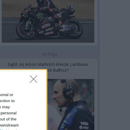
16 órája
Sajtó: Az Aston Martintól érkezik Lambiase
utódja a Red Bullhoz?
sonal or
ection to
ou may
 personal
out of the
 downstream