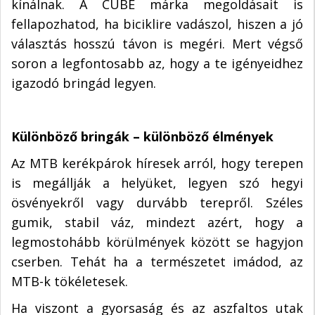
kínálnak. A CUBE márka megoldásait is
fellapozhatod, ha biciklire vadászol, hiszen a jó
választás hosszú távon is megéri. Mert végső
soron a legfontosabb az, hogy a te igényeidhez
igazodó bringád legyen.
Különböző bringák – különböző élmények
Az MTB kerékpárok híresek arról, hogy terepen
is megállják a helyüket, legyen szó hegyi
ösvényekről vagy durvább terepről. Széles
gumik, stabil váz, mindezt azért, hogy a
legmostohább körülmények között se hagyjon
cserben. Tehát ha a természetet imádod, az
MTB-k tökéletesek.
Ha viszont a gyorsaság és az aszfaltos utak