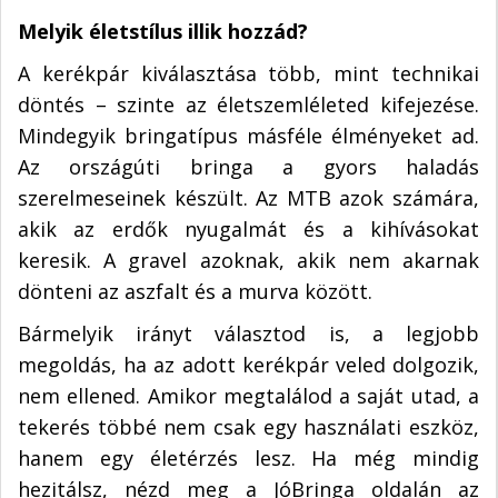
Melyik életstílus illik hozzád?
A kerékpár kiválasztása több, mint technikai
döntés – szinte az életszemléleted kifejezése.
Mindegyik bringatípus másféle élményeket ad.
Az országúti bringa a gyors haladás
szerelmeseinek készült. Az MTB azok számára,
akik az erdők nyugalmát és a kihívásokat
keresik. A gravel azoknak, akik nem akarnak
dönteni az aszfalt és a murva között.
Bármelyik irányt választod is, a legjobb
megoldás, ha az adott kerékpár veled dolgozik,
nem ellened. Amikor megtalálod a saját utad, a
tekerés többé nem csak egy használati eszköz,
hanem egy életérzés lesz. Ha még mindig
hezitálsz, nézd meg a JóBringa oldalán az