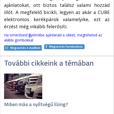
ajánlatokat, ott biztos találsz valami hozzád
illőt. A megfelelő bicikli, legyen az akár a CUBE
elektromos kerékpárok valamelyike, ezt az
érzést még inkább felerősíti.
Ha ismerőseid figyelmébe ajánlanád a cikket, megteheted az
alábbi gombokkal:
Megosztás Facebookon
Megosztás e-mailben
További cikkeink a témában
Miben más a nyíltvégű lízing?