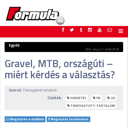
F1
PARC FERMÉ
Egyéb
2026. május 11. hétfő, 09:30
FORMULA
MOTOR
Gravel, MTB, országúti –
NEMZETKÖZI
HAZAI
RETRO
EGYÉB
miért kérdés a választás?
PODCAST
SHOP
LIVE
TIPPJÁTÉK
DIGITÁLIS MAGAZIN
PONTÁLLÁSOK
Szerző:
Támogatott tartalom
VERSENYNAPTÁRAK
Címkék:
HIRDETÉS
PR
(X)
TÁMOGATOTT-TARTALOM
Megosztás e-mailben
Megosztás Facebookon