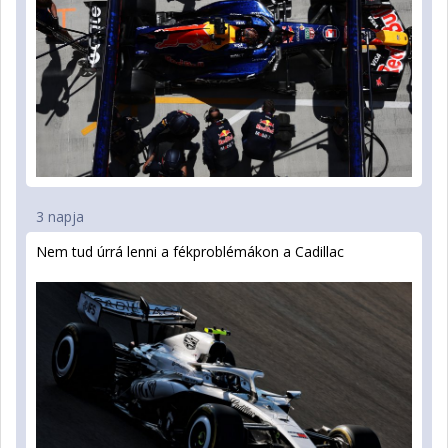
3 napja
Nem tud úrrá lenni a fékproblémákon a Cadillac