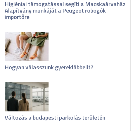
Higiéniai támogatással segíti a Macskaárvaház
Alapítvány munkáját a Peugeot robogók
importőre
Hogyan válasszunk gyereklábbelit?
Változás a budapesti parkolás területén