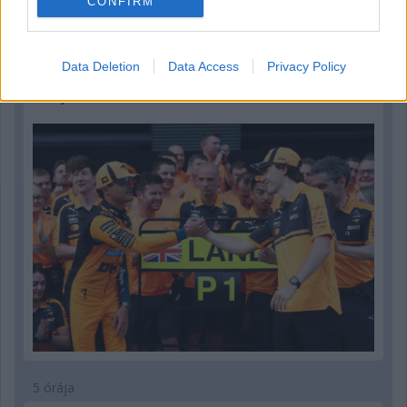
CONFIRM
2 órája
Data Deletion
Data Access
Privacy Policy
„Lando és Oscar kapcsolata csak még erősebbé vált a
tavalyi év után” – Stella
5 órája