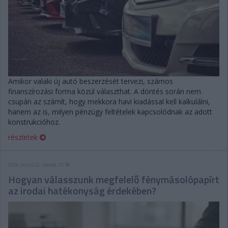
Amikor valaki új autó beszerzését tervezi, számos
finanszírozási forma közül választhat. A döntés során nem
csupán az számít, hogy mekkora havi kiadással kell kalkulálni,
hanem az is, milyen pénzügy feltételek kapcsolódnak az adott
konstrukcióhoz.
részletek
2026. július 22. szerda, 12:39
Hogyan válasszunk megfelelő fénymásolópapírt
az irodai hatékonyság érdekében?