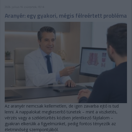
2026. július 16. csütörtök, 18:14
Aranyér: egy gyakori, mégis félreértett probléma
Az aranyér nemcsak kellemetlen, de igen zavarba ejtő is tud
lenni. A nappalokat megkeserítő tünetek – mint a viszketés,
vérzés vagy a székletürítés közben jelentkező fájdalom –
gyakran elkerülik a figyelmünket, pedig fontos tényezők az
életminőség szempontjából.