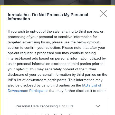
A tetőtéri ablakok kiválasztása elengedhetetlen a lakás
megjelenése és kényelme szempontjából. Ezek az ablakok nem
formula.hu -
Do Not Process My Personal
csak a fényforrást jelentik, hanem hozzájárulnak az
Information
energiahatékonysághoz és az otthon esztétikájához is.
részletek
If you wish to opt-out of the sale, sharing to third parties, or
processing of your personal or sensitive information for
targeted advertising by us, please use the below opt-out
2026. június 18. csütörtök, 10:44
section to confirm your selection. Please note that after your
Melyik padlásfeljáró illik házunkhoz a
opt-out request is processed you may continue seeing
legjobban?
interest-based ads based on personal information utilized by
us or personal information disclosed to third parties prior to
your opt-out. You may separately opt-out of the further
disclosure of your personal information by third parties on the
IAB’s list of downstream participants. This information may
also be disclosed by us to third parties on the
IAB’s List of
Downstream Participants
that may further disclose it to other
third parties.
Please note that this website/app uses one or more Google
Personal Data Processing Opt Outs
services and may gather and store information including but