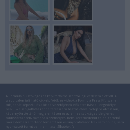
A Formula.hu szöveges és képi tartalma szerzői jogi védelem alatt áll. A
weboldalon található cikkek, fotók és videók a Formula Press Kft. szellemi
tulajdonát képezik, és a kiadó vezetőjének előzetes írásbeli engedélye
nélkül – a szolgáltatás rendeltetésszerű használatával velejáró olvasáson,
képernyőn történő megjelenítésen és az ehhez szükséges ideiglenes
többszörözésen, továbbá a személyes, nem-kereskedelmi célból történő
merevlemezre történő lementésen és kinyomtatáson túl - sem online, sem
nyomtatott formában nem használhatóak fel.