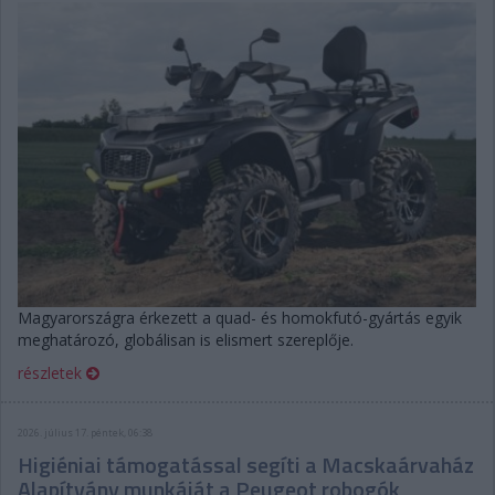
Magyarországra érkezett a quad- és homokfutó-gyártás egyik
meghatározó, globálisan is elismert szereplője.
részletek
2026. július 17. péntek, 06:38
Higiéniai támogatással segíti a Macskaárvaház
Alapítvány munkáját a Peugeot robogók