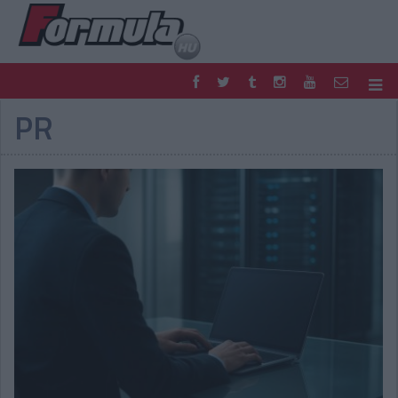
PR
F1
PARC FERMÉ
FORMULA
MOTOR
NEMZETKÖZI
HAZAI
RETRO
EGYÉB
PODCAST
SHOP
LIVE
TIPPJÁTÉK
DIGITÁLIS MAGAZIN
PONTÁLLÁSOK
VERSENYNAPTÁRAK