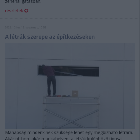
zenehallgatásban.
részletek
2026. július 12. vasárnap, 10:52
A létrák szerepe az építkezéseken
Manapság mindenkinek szüksége lehet egy megbízható létrára.
Akár otthon, akár munkahelyen, a létrák különböző típusai