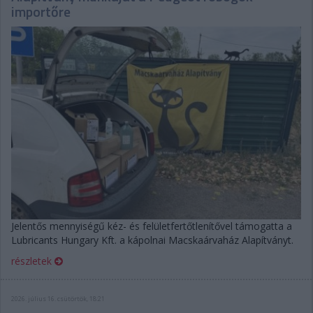
importőre
Jelentős mennyiségű kéz- és felületfertőtlenítővel támogatta a
Lubricants Hungary Kft. a kápolnai Macskaárvaház Alapítványt.
részletek
2026. július 16. csütörtök, 18:21