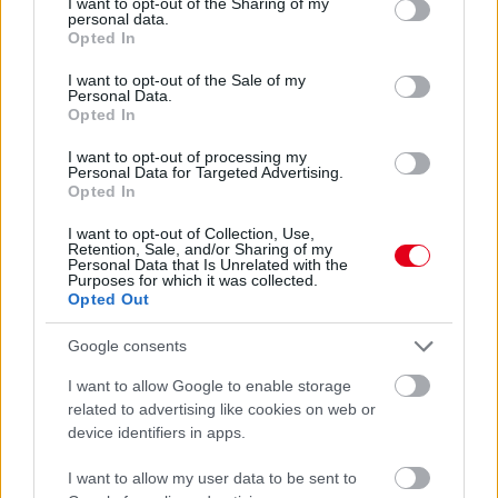
not limited to your visit or usage behaviour. You may click to
I want to opt-out of the Sharing of my
personal data.
grant or deny consent to Google and its third-party tags to
Opted In
use your data for below specified purposes in below Google
consent section.
I want to opt-out of the Sale of my
A padlástér az otthonunk egyik legizgalmasabb helye lehet,
Personal Data.
hiszen rejtett lehetőségeket tartogat.
Opted In
részletek
I want to opt-out of processing my
Personal Data for Targeted Advertising.
Opted In
előző hírek
következő hírek
I want to opt-out of Collection, Use,
Retention, Sale, and/or Sharing of my
Personal Data that Is Unrelated with the
Purposes for which it was collected.
Opted Out
Hallgasd meg a Formula Podcast
legfrissebb adását!
Google consents
I want to allow Google to enable storage
related to advertising like cookies on web or
device identifiers in apps.
Kövess minket a Facebookon
I want to allow my user data to be sent to