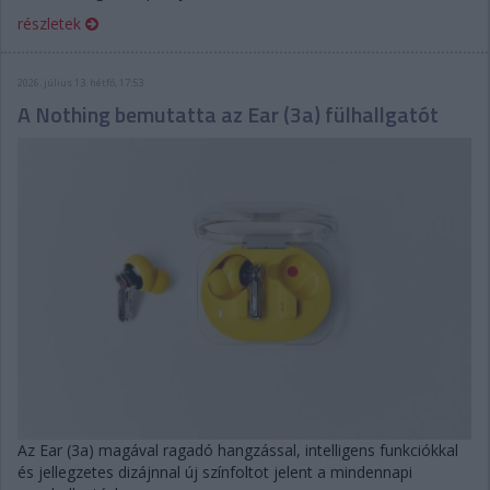
részletek
2026. július 13. hétfő, 17:53
A Nothing bemutatta az Ear (3a) fülhallgatót
Az Ear (3a) magával ragadó hangzással, intelligens funkciókkal
és jellegzetes dizájnnal új színfoltot jelent a mindennapi