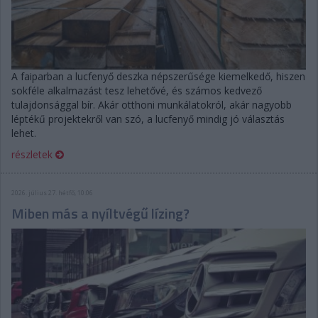
A faiparban a lucfenyő deszka népszerűsége kiemelkedő, hiszen
sokféle alkalmazást tesz lehetővé, és számos kedvező
tulajdonsággal bír. Akár otthoni munkálatokról, akár nagyobb
léptékű projektekről van szó, a lucfenyő mindig jó választás
lehet.
részletek
2026. július 27. hétfő, 10:06
Miben más a nyíltvégű lízing?