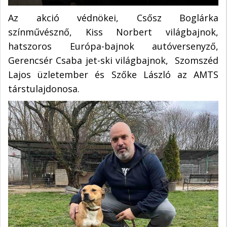
Az akció védnökei, Csősz Boglárka
színművésznő, Kiss Norbert világbajnok,
hatszoros Európa-bajnok autóversenyző,
Gerencsér Csaba jet-ski világbajnok, Szomszéd
Lajos üzletember és Szőke László az AMTS
társtulajdonosa.