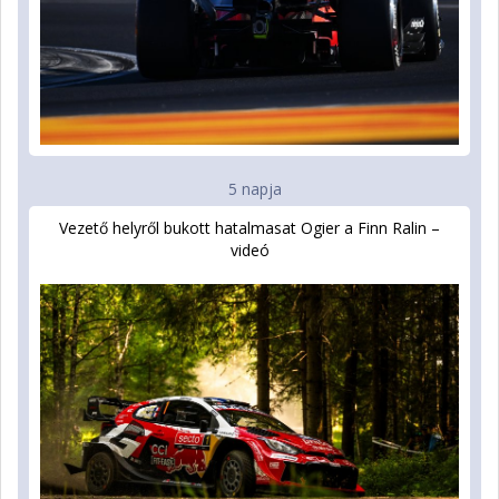
5 napja
Vezető helyről bukott hatalmasat Ogier a Finn Ralin –
videó