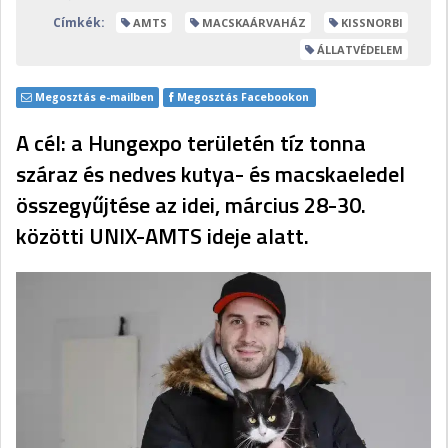
Címkék:
AMTS
MACSKAÁRVAHÁZ
KISSNORBI
ÁLLATVÉDELEM
Megosztás e-mailben
Megosztás Facebookon
A cél: a Hungexpo területén tíz tonna
száraz és nedves kutya- és macskaeledel
összegyűjtése az idei, március 28-30.
közötti UNIX-AMTS ideje alatt.