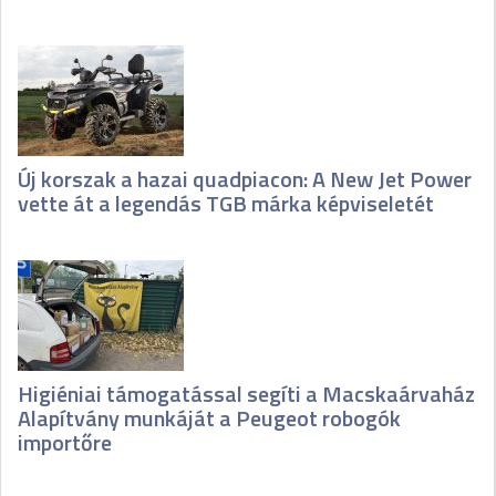
Új korszak a hazai quadpiacon: A New Jet Power
vette át a legendás TGB márka képviseletét
Higiéniai támogatással segíti a Macskaárvaház
Alapítvány munkáját a Peugeot robogók
importőre