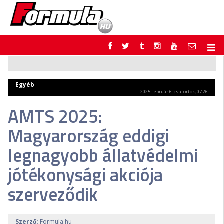
F1
PARC FERMÉ
FORMULA
MOTOR
Egyéb
NEMZETKÖZI
HAZAI
2025. február 6. csütörtök, 07:26
RETRO
EGYÉB
AMTS 2025:
PODCAST
SHOP
Magyarország eddigi
LIVE
TIPPJÁTÉK
DIGITÁLIS MAGAZIN
PONTÁLLÁSOK
legnagyobb állatvédelmi
VERSENYNAPTÁRAK
jótékonysági akciója
szerveződik
Szerző:
Formula.hu