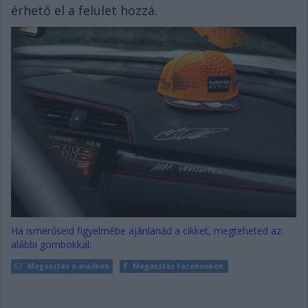
érhető el a felület hozzá.
Ha ismerőseid figyelmébe ajánlanád a cikket, megteheted az
alábbi gombokkal:
Megosztás e-mailben
Megosztás Facebookon