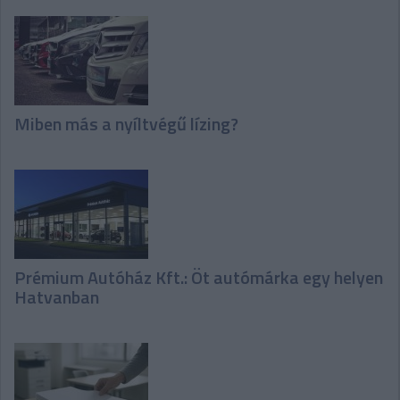
Miben más a nyíltvégű lízing?
Prémium Autóház Kft.: Öt autómárka egy helyen
Hatvanban