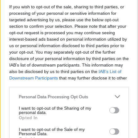
20 órája
If you wish to opt-out of the sale, sharing to third parties, or
processing of your personal or sensitive information for
Montoya szerint Antonelli kedvessége sem segít
targeted advertising by us, please use the below opt-out
Russellen
section to confirm your selection. Please note that after your
opt-out request is processed you may continue seeing
interest-based ads based on personal information utilized by
us or personal information disclosed to third parties prior to
your opt-out. You may separately opt-out of the further
disclosure of your personal information by third parties on the
IAB’s list of downstream participants. This information may
also be disclosed by us to third parties on the
IAB’s List of
Downstream Participants
that may further disclose it to other
third parties.
Please note that this website/app uses one or more Google
Personal Data Processing Opt Outs
services and may gather and store information including but
not limited to your visit or usage behaviour. You may click to
I want to opt-out of the Sharing of my
personal data.
grant or deny consent to Google and its third-party tags to
Opted In
1 napja
use your data for below specified purposes in below Google
consent section.
I want to opt-out of the Sale of my
Hakkinen megtartaná a Norris-Piastri párost a
Personal Data.
McLarennél, nem borítaná fel Verstappenért