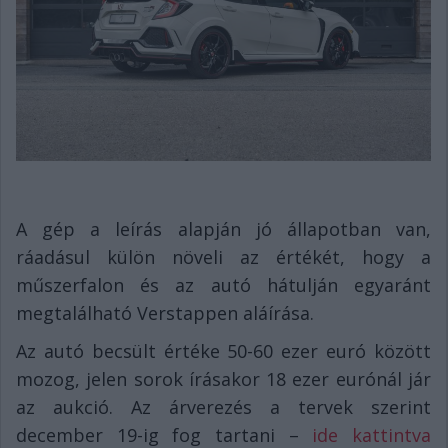
A gép a leírás alapján jó állapotban van,
ráadásul külön növeli az értékét, hogy a
műszerfalon és az autó hátulján egyaránt
megtalálható Verstappen aláírása.
Az autó becsült értéke 50-60 ezer euró között
mozog, jelen sorok írásakor 18 ezer eurónál jár
az aukció. Az árverezés a tervek szerint
december 19-ig fog tartani –
ide kattintva