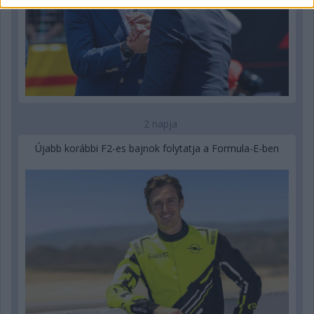
2 napja
Újabb korábbi F2-es bajnok folytatja a Formula-E-ben