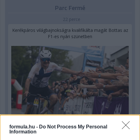
Parc Fermé
22 perce
Kerékpáros világbajnokságra kvalifikálta magát Bottas az
F1-es nyári szünetben
formula.hu -
Do Not Process My Personal
Information