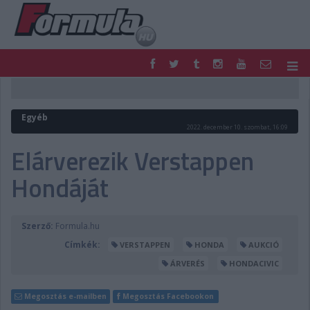
F1
PARC FERMÉ
FORMULA
MOTOR
Egyéb
NEMZETKÖZI
HAZAI
2022. december 10. szombat, 16:09
RETRO
EGYÉB
Elárverezik Verstappen
PODCAST
SHOP
Hondáját
LIVE
TIPPJÁTÉK
DIGITÁLIS MAGAZIN
PONTÁLLÁSOK
VERSENYNAPTÁRAK
Szerző:
Formula.hu
Címkék:
VERSTAPPEN
HONDA
AUKCIÓ
ÁRVERÉS
HONDACIVIC
Megosztás e-mailben
Megosztás Facebookon