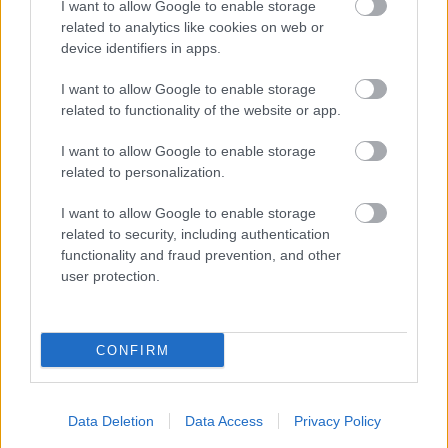
I want to allow Google to enable storage
related to analytics like cookies on web or
device identifiers in apps.
I want to allow Google to enable storage
related to functionality of the website or app.
I want to allow Google to enable storage
related to personalization.
I want to allow Google to enable storage
related to security, including authentication
2 napja
functionality and fraud prevention, and other
user protection.
Ilyen lehet a jövő F1-es szabályrendszere Domenicali
szerint
CONFIRM
Data Deletion
Data Access
Privacy Policy