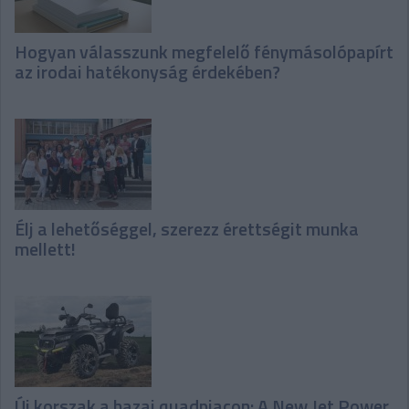
Hogyan válasszunk megfelelő fénymásolópapírt
az irodai hatékonyság érdekében?
Élj a lehetőséggel, szerezz érettségit munka
mellett!
Új korszak a hazai quadpiacon: A New Jet Power