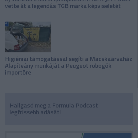
vette át a legendás TGB márka képviseletét
Higiéniai támogatással segíti a Macskaárvaház
Alapítvány munkáját a Peugeot robogók
importőre
Hallgasd meg a Formula Podcast
legfrissebb adását!